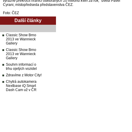
výrazně překročit hranici odebraných 10 milionů kWh za rok,“
uvedl Pavel
Cyrani, místopředseda představenstva ČEZ.
Foto: ČEZ
Další články
Classic Show Brno
2013 ve Wannieck
Gallery
Classic Show Brno
2013 ve Wannieck
Gallery
Souhrn informací o
trhu ojetých vozidel
Zdravíme z Motor City!
Chytrá autokamera
Nextbase iQ Smart
Dash Cam už v ČR