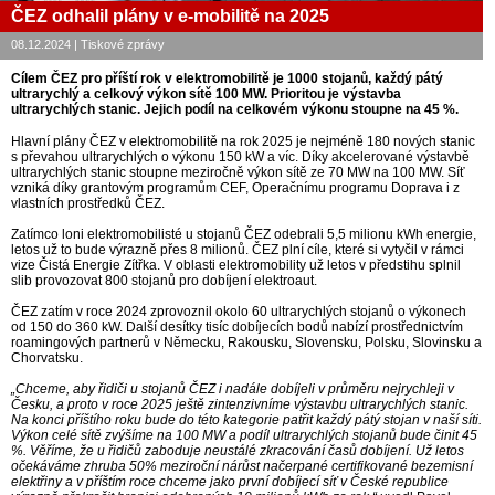
ČEZ odhalil plány v e-mobilitě na 2025
08.12.2024 | Tiskové zprávy
Cílem ČEZ pro příští rok v elektromobilitě je 1000 stojanů, každý pátý
ultrarychlý a celkový výkon sítě 100 MW. Prioritou je výstavba
ultrarychlých stanic. Jejich podíl na celkovém výkonu stoupne na 45 %.
Hlavní plány ČEZ v elektromobilitě na rok 2025 je nejméně 180 nových stanic
s převahou ultrarychlých o výkonu 150 kW a víc. Díky akcelerované výstavbě
ultrarychlých stanic stoupne meziročně výkon sítě ze 70 MW na 100 MW. Síť
vzniká díky grantovým programům CEF, Operačnímu programu Doprava i z
vlastních prostředků ČEZ.
Zatímco loni elektromobilisté u stojanů ČEZ odebrali 5,5 milionu kWh energie,
letos už to bude výrazně přes 8 milionů. ČEZ plní cíle, které si vytyčil v rámci
vize Čistá Energie Zítřka. V oblasti elektromobility už letos v předstihu splnil
slib provozovat 800 stojanů pro dobíjení elektroaut.
ČEZ zatím v roce 2024 zprovoznil okolo 60 ultrarychlých stojanů o výkonech
od 150 do 360 kW. Další desítky tisíc dobíjecích bodů nabízí prostřednictvím
roamingových partnerů v Německu, Rakousku, Slovensku, Polsku, Slovinsku a
Chorvatsku.
„Chceme, aby řidiči u stojanů ČEZ i nadále dobíjeli v průměru nejrychleji v
Česku, a proto v roce 2025 ještě zintenzivníme výstavbu ultrarychlých stanic.
Na konci příštího roku bude do této kategorie patřit každý pátý stojan v naší síti.
Výkon celé sítě zvýšíme na 100 MW a podíl ultrarychlých stojanů bude činit 45
%. Věříme, že u řidičů zaboduje neustálé zkracování časů dobíjení. Už letos
očekáváme zhruba 50% meziroční nárůst načerpané certifikované bezemisní
elektřiny a v příštím roce chceme jako první dobíjecí síť v České republice