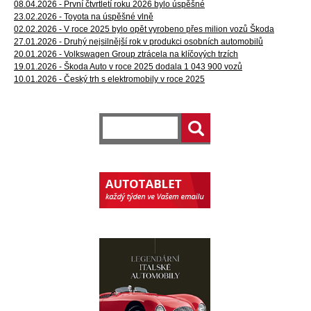
08.04.2026 - První čtvrtletí roku 2026 bylo úspěšné
23.02.2026 - Toyota na úspěšné vlně
02.02.2026 - V roce 2025 bylo opět vyrobeno přes milion vozů Škoda
27.01.2026 - Druhý nejsilnější rok v produkci osobních automobilů
20.01.2026 - Volkswagen Group ztrácela na klíčových trzích
19.01.2026 - Škoda Auto v roce 2025 dodala 1 043 900 vozů
10.01.2026 - Český trh s elektromobily v roce 2025