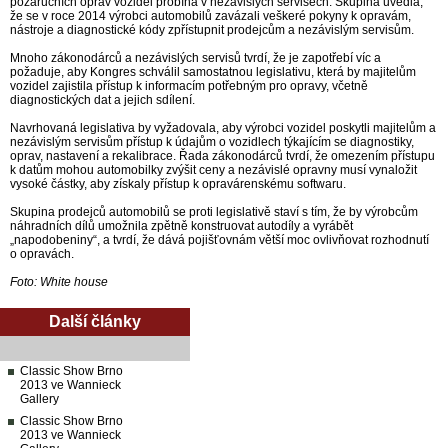
pozáručních oprav vozidel probíhá v nezávislých servisech. Skupina uvedla,
že se v roce 2014 výrobci automobilů zavázali veškeré pokyny k opravám,
nástroje a diagnostické kódy zpřístupnit prodejcům a nezávislým servisům.
Mnoho zákonodárců a nezávislých servisů tvrdí, že je zapotřebí víc a
požaduje, aby Kongres schválil samostatnou legislativu, která by majitelům
vozidel zajistila přístup k informacím potřebným pro opravy, včetně
diagnostických dat a jejich sdílení.
Navrhovaná legislativa by vyžadovala, aby výrobci vozidel poskytli majitelům a
nezávislým servisům přístup k údajům o vozidlech týkajícím se diagnostiky,
oprav, nastavení a rekalibrace. Řada zákonodárců tvrdí, že omezením přístupu
k datům mohou automobilky zvýšit ceny a nezávislé opravny musí vynaložit
vysoké částky, aby získaly přístup k opravárenskému softwaru.
Skupina prodejců automobilů se proti legislativě staví s tím, že by výrobcům
náhradních dílů umožnila zpětně konstruovat autodíly a vyrábět
„napodobeniny“, a tvrdí, že dává pojišťovnám větší moc ovlivňovat rozhodnutí
o opravách.
Foto: White house
Další články
Classic Show Brno
2013 ve Wannieck
Gallery
Classic Show Brno
2013 ve Wannieck