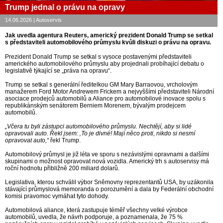
Trump jednal o právu na opravy
14.06.2026 | Autoservis
Jak uvedla agentura Reuters, americký prezident Donald Trump se setkal
s představiteli automobilového průmyslu kvůli diskuzi o právu na opravu.
Prezident Donald Trump se setkal s vysoce postavenými představiteli
amerického automobilového průmyslu aby projednali probíhající debatu o
legislativě týkající se „práva na opravu“.
Trump se setkal s generální ředitelkou GM Mary Barraovou, vrcholovým
manažerem Ford Motor Andrewem Frickem a nejvyššími představiteli Národní
asociace prodejců automobilů a Aliance pro automobilové inovace spolu s
republikánským senátorem Berniem Morenem, bývalým prodejcem
automobilů.
„Včera tu byli zástupci automobilového průmyslu. Nechtějí, aby si lidé
opravovali auto. Řekl jsem: ‚To je divné! Mají něco proti, nikdo si nesmí
opravovat auto,“
řekl Trump.
Automobilový průmysl je již léta ve sporu s nezávislými opravnami a dalšími
skupinami o možnost opravovat nová vozidla. Americký trh s autoservisy má
roční hodnotu přibližně 200 miliard dolarů.
Legislativa, kterou schválil výbor Sněmovny reprezentantů USA, by uzákonila
stávající průmyslová memoranda o porozumění a dala by Federální obchodní
komisi pravomoc vymáhat tyto dohody.
Automobilová aliance, která zastupuje téměř všechny velké výrobce
automobilů, uvedla, že návrh podporuje, a poznamenala, že 75 %