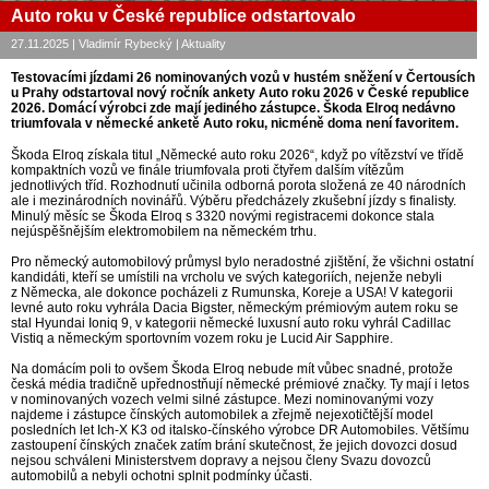
Auto roku v České republice odstartovalo
27.11.2025 | Vladimír Rybecký | Aktuality
Testovacími jízdami 26 nominovaných vozů v hustém sněžení v Čertousích
u Prahy odstartoval nový ročník ankety Auto roku 2026 v České republice
2026. Domácí výrobci zde mají jediného zástupce. Škoda Elroq nedávno
triumfovala v německé anketě Auto roku, nicméně doma není favoritem.
Škoda Elroq získala titul „Německé auto roku 2026“, když po vítězství ve třídě
kompaktních vozů ve finále triumfovala proti čtyřem dalším vítězům
jednotlivých tříd. Rozhodnutí učinila odborná porota složená ze 40 národních
ale i mezinárodních novinářů. Výběru předcházely zkušební jízdy s finalisty.
Minulý měsíc se Škoda Elroq s 3320 novými registracemi dokonce stala
nejúspěšnějším elektromobilem na německém trhu.
Pro německý automobilový průmysl bylo neradostné zjištění, že všichni ostatní
kandidáti, kteří se umístili na vrcholu ve svých kategoriích, nejenže nebyli
z Německa, ale dokonce pocházeli z Rumunska, Koreje a USA! V kategorii
levné auto roku vyhrála Dacia Bigster, německým prémiovým autem roku se
stal Hyundai Ioniq 9, v kategorii německé luxusní auto roku vyhrál Cadillac
Vistiq a německým sportovním vozem roku je Lucid Air Sapphire.
Na domácím poli to ovšem Škoda Elroq nebude mít vůbec snadné, protože
česká média tradičně upřednostňují německé prémiové značky. Ty mají i letos
v nominovaných vozech velmi silné zástupce. Mezi nominovanými vozy
najdeme i zástupce čínských automobilek a zřejmě nejexotičtější model
posledních let Ich-X K3 od italsko-čínského výrobce DR Automobiles. Většímu
zastoupení čínských značek zatím brání skutečnost, že jejich dovozci dosud
nejsou schváleni Ministerstvem dopravy a nejsou členy Svazu dovozců
automobilů a nebyli ochotni splnit podmínky účasti.