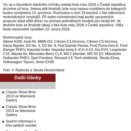
Víc se o favoritech letošního ročníku ankety Auto roku 2026 v České republice
dozvíme už brzy. Jména pěti finalistů (zde vozy nejsou rozděleny do kategorií)
budou oznámena 10. prosince. Rozhodne o nich 19 porotců z řad odborných
motoristických novinářů. Při svém rozhodování mají podle upravených
propozic klást větší důraz na význam jednotlivých modelů pro český trh. Ve
druhém kole se finalisté utkají o titul Auto roku 2026 v České republice. Vítěz
bude slavnostně vyhlášen 10. února 2026.
Nominované vozy:
Alpine A290, Audi A6, BMW iX3, Citroen C3 Aircross, Citroen C5 Aircross,
Dacia Bigster, DS No. 4, DS No. 8, Fiat Grande Panda, Ford Puma Gen-E, Ford
Ranger PHEV, Hyundai Inster, Hyundai Ioniq 9, ICH-X K3, Kia EV4, Leapmotor
C10, Mazda 6e, Mercedes-Benz CLA, MG Cyberster, MG S5 EV, Mitsubishi
Outlander PHEV, Opel Frontera, Renault 4 E-Tech elektrický, Škoda Elroq,
Volkswagen Tayron, Volvo EX90.
Foto: V. Rybecký a Skoda Deutschland
Další články
Classic Show Brno
2013 ve Wannieck
Gallery
Classic Show Brno
2013 ve Wannieck
Gallery
Souhrn informací o
trhu ojetých vozidel