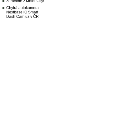
Zdravíme z Motor City!
Chytrá autokamera
Nextbase iQ Smart
Dash Cam už v ČR