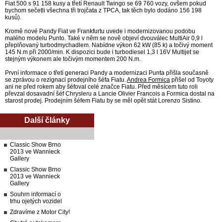
Fiat 500 s 91 158 kusy a třetí Renault Twingo se 69 760 vozy, ovšem pokud
bychom sečetli všechna tři trojčata z TPCA, tak těch bylo dodáno 156 198
kusů).
Kromě nové Pandy Fiat ve Frankfurtu uvede i modernizovanou podobu
malého modelu Punto. Také v něm se nově objeví dvouválec MultiAir 0,9 l
přeplňovaný turbodmychadlem. Nabídne výkon 62 kW (85 k) a točivý moment
145 N.m při 2000/min. K dispozici bude i turbodiesel 1,3 l 16V Multijet se
stejným výkonem ale točivým momentem 200 N.m.
První informace o třetí generaci Pandy a modernizaci Punta přišla současně
se zprávou o rezignaci prodejního šéfa Fiatu.
Andrea Formica
přišel od Toyoty
ani ne před rokem aby šéfoval celé značce Fiatu. Před měsícem tuto roli
převzal dosavadní šéf Chrysleru a Lancie Olivier Francois a Formica dostal na
starost prodej. Prodejním šéfem Fiatu by se měl opět stát Lorenzo Sistino.
Další články
Classic Show Brno
2013 ve Wannieck
Gallery
Classic Show Brno
2013 ve Wannieck
Gallery
Souhrn informací o
trhu ojetých vozidel
Zdravíme z Motor City!