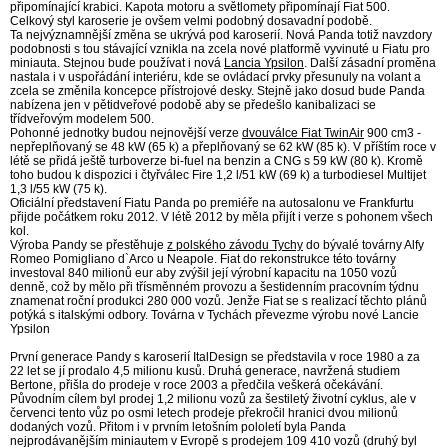
připomínající krabici. Kapota motoru a světlomety připomínají Fiat 500.
Celkový styl karoserie je ovšem velmi podobný dosavadní podobě.
Ta nejvýznamnější změna se ukrývá pod karoserií. Nová Panda totiž navzdory
podobnosti s tou stávající vznikla na zcela nové platformě vyvinuté u Fiatu pro
miniauta. Stejnou bude používat i nová
Lancia Ypsilon
. Další zásadní proměna
nastala i v uspořádání interiéru, kde se ovládací prvky přesunuly na volant a
zcela se změnila koncepce přístrojové desky. Stejně jako dosud bude Panda
nabízena jen v pětidveřové podobě aby se předešlo kanibalizaci se
třídveřovým modelem 500.
Pohonné jednotky budou nejnovější verze
dvouválce Fiat TwinAir
900 cm3 -
nepřeplňovaný se 48 kW (65 k) a přeplňovaný se 62 kW (85 k). V příštím roce v
létě se přidá ještě turboverze bi-fuel na benzin a CNG s 59 kW (80 k). Kromě
toho budou k dispozici i čtyřválec Fire 1,2 l/51 kW (69 k) a turbodiesel Multijet
1,3 l/55 kW (75 k).
Oficiální představení Fiatu Panda po premiéře na autosalonu ve Frankfurtu
přijde počátkem roku 2012. V létě 2012 by měla přijít i verze s pohonem všech
kol.
Výroba Pandy se přestěhuje
z polského závodu Tychy
do bývalé továrny Alfy
Romeo Pomigliano d`Arco u Neapole. Fiat do rekonstrukce této továrny
investoval 840 milionů eur aby zvýšil její výrobní kapacitu na 1050 vozů
denně, což by mělo při třísměnném provozu a šestidenním pracovním týdnu
znamenat roční produkci 280 000 vozů. Jenže Fiat se s realizací těchto plánů
potýká s italskými odbory. Továrna v Tychách převezme výrobu nové Lancie
Ypsilon
První generace Pandy s karoserií ItalDesign se představila v roce 1980 a za
22 let se jí prodalo 4,5 milionu kusů. Druhá generace, navržená studiem
Bertone, přišla do prodeje v roce 2003 a předčila veškerá očekávání.
Původním cílem byl prodej 1,2 milionu vozů za šestiletý životní cyklus, ale v
červenci tento vůz po osmi letech prodeje překročil hranici dvou milionů
dodaných vozů. Přitom i v prvním letošním pololetí byla Panda
nejprodávanějším miniautem v Evropě s prodejem 109 410 vozů (druhý byl