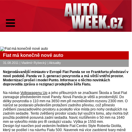
Fiat má konečně nové auto
31.08.2011 | Vladimír Rybecký | Aktuality
Nejprodávanější miniauto v Evropě Fiat Panda se ve Frankfurtu představí v
nové podobě. Panda ve 3. generaci povyrostla a má větší vnitřní prostor.
Modernizací prošel i model Punto. Informace o těchto novinkách
doprovodila zpráva o rezignaci prodejního šéfa Fiatu.
Na nástup
Volkswagenu Up
a jeho příbuzných se značkami Škoda a Seat Fiat
zareaguje předvedením nové Pandy. Nová Panda je větší a prostornější. Do
délky povyrostla o 110 mm na 3650 mm při nezměněném rozvoru 2300 mm. O
nárůst se postaralo především protažení zadního převisu, což přineslo
zvětšení zavazadlového prostoru a poskytlo více místa pro nohy cestujících na
zadním sedadle. Tento zvětšený prostor vzadu byl využit k tomu, aby mohla být
použita podélně posuvná zadní sedadla. Navíc rozšířením o 50 mm na 1640
mm se vytvořilo místo pro tři cestující vzadu. Výška je 1550 mm.
Design byl navržen pod vedením ředitele Fiat Centro Style Roberta Giolita,
který se podílel i na návrhu Fiatu 500. Navenek má více zaoblené tvary méně