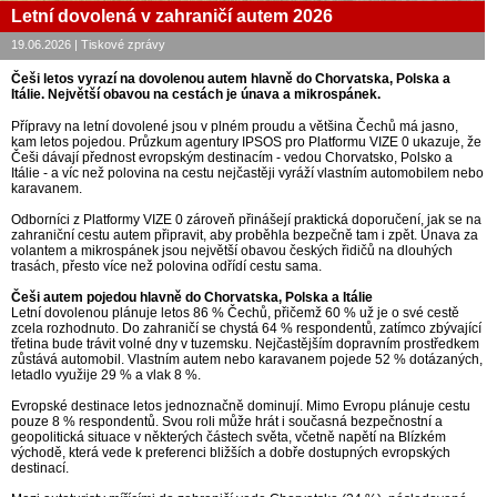
Letní dovolená v zahraničí autem 2026
19.06.2026 | Tiskové zprávy
Češi letos vyrazí na dovolenou autem hlavně do Chorvatska, Polska a
Itálie. Největší obavou na cestách je únava a mikrospánek.
Přípravy na letní dovolené jsou v plném proudu a většina Čechů má jasno,
kam letos pojedou. Průzkum agentury IPSOS pro Platformu VIZE 0 ukazuje, že
Češi dávají přednost evropským destinacím - vedou Chorvatsko, Polsko a
Itálie - a víc než polovina na cestu nejčastěji vyráží vlastním automobilem nebo
karavanem.
Odborníci z Platformy VIZE 0 zároveň přinášejí praktická doporučení, jak se na
zahraniční cestu autem připravit, aby proběhla bezpečně tam i zpět. Únava za
volantem a mikrospánek jsou největší obavou českých řidičů na dlouhých
trasách, přesto více než polovina odřídí cestu sama.
Češi autem pojedou hlavně do Chorvatska, Polska a Itálie
Letní dovolenou plánuje letos 86 % Čechů, přičemž 60 % už je o své cestě
zcela rozhodnuto. Do zahraničí se chystá 64 % respondentů, zatímco zbývající
třetina bude trávit volné dny v tuzemsku. Nejčastějším dopravním prostředkem
zůstává automobil. Vlastním autem nebo karavanem pojede 52 % dotázaných,
letadlo využije 29 % a vlak 8 %.
Evropské destinace letos jednoznačně dominují. Mimo Evropu plánuje cestu
pouze 8 % respondentů. Svou roli může hrát i současná bezpečnostní a
geopolitická situace v některých částech světa, včetně napětí na Blízkém
východě, která vede k preferenci bližších a dobře dostupných evropských
destinací.