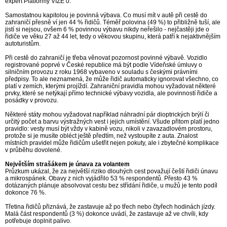
expert Platformy VIZE 0.
Samostatnou kapitolou je povinná výbava. Co musí mít v autě při cestě do
zahraničí přesně ví jen 44 % řidičů. Téměř polovina (49 %) to přibližně tuší, ale
jistí si nejsou, ovšem 6 % povinnou výbavu nikdy neřešilo - nejčastěji jde o
řidiče ve věku 27 až 44 let, tedy o věkovou skupinu, která patří k nejaktivnějším
autoturistům.
Při cestě do zahraničí je třeba věnovat pozornost povinné výbavě. Vozidlo
registrované poprvé v České republice má být podle Vídeňské úmluvy o
silničním provozu z roku 1968 vybaveno v souladu s českými právními
předpisy. To ale neznamená, že může řidič automaticky ignorovat všechno, co
platí v zemích, kterými projíždí. Zahraniční pravidla mohou vyžadovat některé
prvky, které se netýkají přímo technické výbavy vozidla, ale povinností řidiče a
posádky v provozu.
Některé státy mohou vyžadovat například náhradní pár dioptrických brýlí či
určitý počet a barvu výstražných vest i jejich umístění. Všude přitom platí jedno
pravidlo: vesty musí být vždy v kabině vozu, nikoli v zavazadlovém prostoru,
protože si je musíte obléct ještě předtím, než vystoupíte z auta. Znalost
místních pravidel může řidičům ušetřit nejen pokuty, ale i zbytečné komplikace
v průběhu dovolené.
Největším strašákem je únava za volantem
Průzkum ukázal, že za největší riziko dlouhých cest považují čeští řidiči únavu
a mikrospánek. Obavy z nich vyjádřilo 53 % respondentů. Přesto 43 %
dotázaných plánuje absolvovat cestu bez střídání řidiče, u mužů je tento podíl
dokonce 76 %.
Třetina řidičů přiznává, že zastavuje až po třech nebo čtyřech hodinách jízdy.
Malá část respondentů (3 %) dokonce uvádí, že zastavuje až ve chvíli, kdy
potřebuje doplnit palivo.