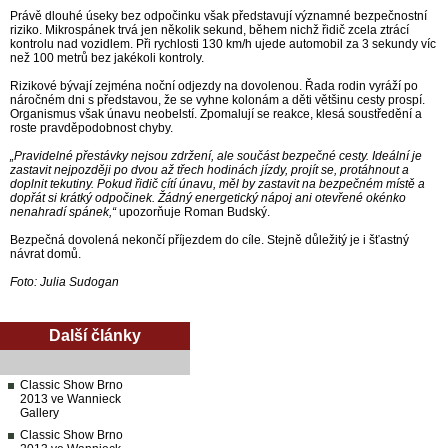
Právě dlouhé úseky bez odpočinku však představují významné bezpečnostní
riziko. Mikrospánek trvá jen několik sekund, během nichž řidič zcela ztrácí
kontrolu nad vozidlem. Při rychlosti 130 km/h ujede automobil za 3 sekundy víc
než 100 metrů bez jakékoli kontroly.
Rizikové bývají zejména noční odjezdy na dovolenou. Řada rodin vyráží po
náročném dni s představou, že se vyhne kolonám a děti většinu cesty prospí.
Organismus však únavu neobelstí. Zpomalují se reakce, klesá soustředění a
roste pravděpodobnost chyby.
„Pravidelné přestávky nejsou zdržení, ale součást bezpečné cesty. Ideální je
zastavit nejpozději po dvou až třech hodinách jízdy, projít se, protáhnout a
doplnit tekutiny. Pokud řidič cítí únavu, měl by zastavit na bezpečném místě a
dopřát si krátký odpočinek. Žádný energetický nápoj ani otevřené okénko
nenahradí spánek,“
upozorňuje Roman Budský.
Bezpečná dovolená nekončí příjezdem do cíle. Stejně důležitý je i šťastný
návrat domů.
Foto: Julia Sudogan
Další články
Classic Show Brno
2013 ve Wannieck
Gallery
Classic Show Brno