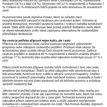
Mezi autoturisty mířícími do zahraničí vede Chorvatsko (24 %), následované
Polskem (18 %) a Itálií (16 %). Slovensko volí 12 % respondentů a Rakousko 7
%. Celkem 42 % dotázaných řidičů pojede na letní dovolenou do sousedních
zemí.
Pozornost letos poutá zejména Polsko, které se zařadilo mezi
nejvyhledávanější zahraniční destinace pro cestování autem. Výhodou je
snadná dostupnost, minimální jazyková bariéra i rostoucí nabídka turistických
lokalit. Stále větší zájem vzbuzuje také polské pobřeží Baltského moře, které
se vlivem klimatických změn stává zajímavou alternativou ke vzdálenějším
přímořským destinacím.
Na cestu je potřeba připravit nejen kufry, ale i auto
Příprava na dovolenou často začíná rezervací ubytování, plánováním
programu nebo nákupem cestovního pojištění. Průzkum však ukázal, že
technickému stavu vozidla věnují Češi výrazně menší pozornost. Zatímco
cestovní pojištění si sjednává 80 % respondentů a dálniční známky předem
pořizuje 77 %, technický stav vozidla před odjezdem kontroluje pouze 57 % z
nich.
Přitom právě technická příprava vozidla může rozhodnout o tom, zda cesta
proběhne bez komplikací. Řidiči by před odjezdem měli zkontrolovat stav a
tlak pneumatik, funkčnost brzd, světel a stěračů i provozní kapaliny. Zvláštní
pozornost si zaslouží pneumatiky. Auto naložené rodinou, zavazadly a často i
střešním boxem má jiné jízdní vlastnosti než při běžném provozu a vyžaduje
správně nastavený tlak.
„Mnoho lidí si pečlivě připraví pasy, plavky, opalovací krém, léky, hračky pro
děti i dálniční známky. Často ale zapomínají na samotné auto, které má celou
rodinu bezpečně dopravit do cíle a zase zpět. Technická kontrola před
odjezdem přitom zabere jen krátkou dobu a může zabránit nepříjemným
komplikacím i nebezpečným situacím na cestě,“
říká Roman Budský, dopravní