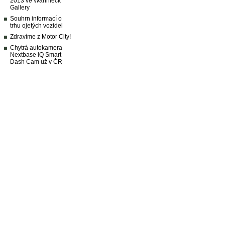
2013 ve Wannieck
Gallery
Souhrn informací o
trhu ojetých vozidel
Zdravíme z Motor City!
Chytrá autokamera
Nextbase iQ Smart
Dash Cam už v ČR