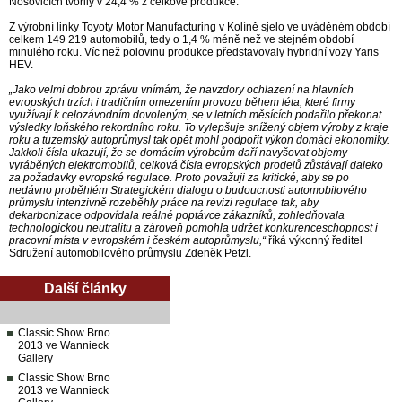
Nošovicích tvořily v 24,4 % z celkové produkce.
Z výrobní linky Toyoty Motor Manufacturing v Kolíně sjelo ve uváděném období
celkem 149 219 automobilů, tedy o 1,4 % méně než ve stejném období
minulého roku. Víc než polovinu produkce představovaly hybridní vozy Yaris
HEV.
„Jako velmi dobrou zprávu vnímám, že navzdory ochlazení na hlavních
evropských trzích i tradičním omezením provozu během léta, které firmy
využívají k celozávodním dovoleným, se v letních měsících podařilo překonat
výsledky loňského rekordního roku. To vylepšuje snížený objem výroby z kraje
roku a tuzemský autoprůmysl tak opět mohl podpořit výkon domácí ekonomiky.
Jakkoli čísla ukazují, že se domácím výrobcům daří navyšovat objemy
vyráběných elektromobilů, celková čísla evropských prodejů zůstávají daleko
za požadavky evropské regulace. Proto považuji za kritické, aby se po
nedávno proběhlém Strategickém dialogu o budoucnosti automobilového
průmyslu intenzivně rozeběhly práce na revizi regulace tak, aby
dekarbonizace odpovídala reálné poptávce zákazníků, zohledňovala
technologickou neutralitu a zároveň pomohla udržet konkurenceschopnost i
pracovní místa v evropském i českém autoprůmyslu,“
říká výkonný ředitel
Sdružení automobilového průmyslu Zdeněk Petzl.
Další články
Classic Show Brno
2013 ve Wannieck
Gallery
Classic Show Brno
2013 ve Wannieck