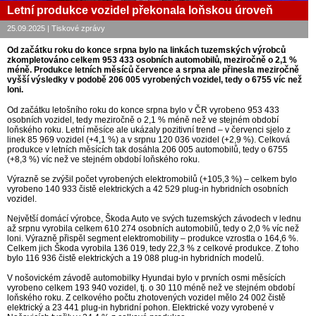
Letní produkce vozidel překonala loňskou úroveň
25.09.2025 | Tiskové zprávy
Od začátku roku do konce srpna bylo na linkách tuzemských výrobců
zkompletováno celkem 953 433 osobních automobilů, meziročně o 2,1 %
méně. Produkce letních měsíců července a srpna ale přinesla meziročně
vyšší výsledky v podobě 206 005 vyrobených vozidel, tedy o 6755 víc než
loni.
Od začátku letošního roku do konce srpna bylo v ČR vyrobeno 953 433
osobních vozidel, tedy meziročně o 2,1 % méně než ve stejném období
loňského roku. Letní měsíce ale ukázaly pozitivní trend – v červenci sjelo z
linek 85 969 vozidel (+4,1 %) a v srpnu 120 036 vozidel (+2,9 %). Celková
produkce v letních měsících tak dosáhla 206 005 automobilů, tedy o 6755
(+8,3 %) víc než ve stejném období loňského roku.
Výrazně se zvýšil počet vyrobených elektromobilů (+105,3 %) – celkem bylo
vyrobeno 140 933 čistě elektrických a 42 529 plug-in hybridních osobních
vozidel.
Největší domácí výrobce, Škoda Auto ve svých tuzemských závodech v lednu
až srpnu vyrobila celkem 610 274 osobních automobilů, tedy o 2,0 % víc než
loni. Výrazně přispěl segment elektromobility – produkce vzrostla o 164,6 %.
Celkem jich Škoda vyrobila 136 019, tedy 22,3 % z celkové produkce. Z toho
bylo 116 936 čistě elektrických a 19 088 plug-in hybridních modelů.
V nošovickém závodě automobilky Hyundai bylo v prvních osmi měsících
vyrobeno celkem 193 940 vozidel, tj. o 30 110 méně než ve stejném období
loňského roku. Z celkového počtu zhotovených vozidel mělo 24 002 čistě
elektrický a 23 441 plug-in hybridní pohon. Elektrické vozy vyrobené v