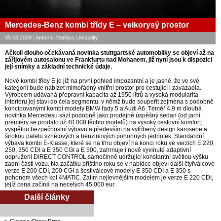
Mercedes-Benz kombi třídy E – velkorysý prostor
05.08.2009 | Antonín Matějka | Aktuality
Ačkoli dlouho očekávaná novinka stuttgartské automobilky se objeví až na
zářijovém autosalonu ve Frankfurtu nad Mohanem, již nyní jsou k dispozici
její snímky a základní technické údaje.
Nové kombi třídy E je již na první pohled impozantní a je jasné, že ve své
kategorii bude nabízet mimořádný vnitřní prostor pro cestující i zavazadla.
Výrobcem udávaná přepravní kapacita až 1950 litrů a vysoká modularita
interiéru jej staví do čela segmentu, v němž bude soupeřit zejména s podobně
koncipovanými kombi modely BMW řady 5 a Audi A6. Téměř 4,9 m dlouhá
novinka Mercedesu sází podobně jako prodejně úspěšný sedan (od jarní
premiéry se prodalo již 40 000 těchto modelů) na vysoký cestovní komfort,
vyspělou bezpečnostní výbavu a především na vytříbený design karoserie a
širokou paletu vznětových a benzinových pohonných jednotek. Standardní
výbava kombi E-Klasse, které se na trhu objeví na konci roku ve verzích E 220,
250, 350 CDI a E 350 CGI a E 500, zahrnuje i nově vyvinuté adaptivní
odpružení DIRECT CONTROL samočinně udržující konstantní světlou výšku
zadní části vozu. Na začátku příštího roku se v nabídce objeví další čtyřválcové
verze E 200 CDI, 200 CGI a šestiválcové modely E 350 CDI a E 350 s
pohonem všech kol 4MATIC. Zatím nejlevnějším modelem je verze E 220 CDI,
jejíž cena začíná na necelých 45 000 eur.
Další články