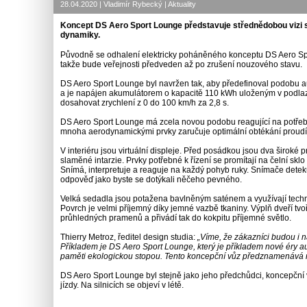
28.04.2020 | Vladimír Rybecký | Aktuality
Koncept DS Aero Sport Lounge představuje střednědobou vizi 
dynamiky.
Původně se odhalení elektricky poháněného konceptu DS Aero Spo
takže bude veřejnosti předveden až po zrušení nouzového stavu.
DS Aero Sport Lounge byl navržen tak, aby předefinoval podobu a
a je napájen akumulátorem o kapacitě 110 kWh uloženým v podlaz
dosahovat zrychlení z 0 do 100 km/h za 2,8 s.
DS Aero Sport Lounge má zcela novou podobu reagující na potřebu
mnoha aerodynamickými prvky zaručuje optimální obtékání prou
V interiéru jsou virtuální displeje. Před posádkou jsou dva široké
slaměné intarzie. Prvky potřebné k řízení se promítají na čelní sklo
Snímá, interpretuje a reaguje na každý pohyb ruky. Snímače detek
odpověď jako byste se dotýkali něčeho pevného.
Velká sedadla jsou potažena bavlněným saténem a využívají techno
Povrch je velmi příjemný díky jemné vazbě tkaniny. Výplň dveří tvoř
průhledných pramenů a přivádí tak do kokpitu příjemné světlo.
Thierry Metroz, ředitel design studia:
„Víme, že zákazníci budou i 
Příkladem je DS Aero Sport Lounge, který je příkladem nové éry a
paměti ekologickou stopou. Tento koncepční vůz předznamenává naš
DS Aero Sport Lounge byl stejně jako jeho předchůdci, koncepční
jízdy. Na silnicích se objeví v létě.