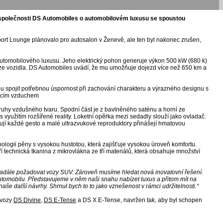
společnosti DS Automobiles o automobilovém luxusu se spoustou
rt Lounge plánovalo pro autosalon v Ženevě, ale ten byl nakonec zrušen,
utomobilového luxusu. Jeho elektrický pohon generuje výkon 500 kW (680 k)
e vozidla. DS Automobiles uvádí, že mu umožňuje dojezd více než 650 km a
 spojit potřebnou úspornost při zachování charakteru a výrazného designu s
dícím vzduchem
 pruhy vzdušného tvaru. Spodní část je z bavlněného saténu a horní ze
 s využitím rozšířené reality. Loketní opěrka mezi sedadly slouží jako ovladač.
ují každé gesto a malé ultrazvukové reproduktory přinášejí hmatovou
logii pěny s vysokou hustotou, která zajišťuje vysokou úroveň komfortu.
í technická tkanina z mikrovlákna ze tří materiálů, která obsahuje množství
nadále požadovat vozy SUV. Zároveň musíme hledat nová inovatovní řešení.
utomobilu. Představujeme v něm naši snahu nabízet luxus a přitom mít na
e další návrhy. Shrnul bych to to jako vznešenost v rámci udržitelnosti.“
 vozy
DS Divine
,
DS E-Tense
a DS X E-Tense, navržen tak, aby byl schopen