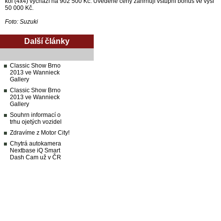
kol (4x4) vychází na 902 500 Kč. Uvedené ceny zahrnují vstupní bonus ve výši
50 000 Kč.
Foto: Suzuki
Další články
Classic Show Brno
2013 ve Wannieck
Gallery
Classic Show Brno
2013 ve Wannieck
Gallery
Souhrn informací o
trhu ojetých vozidel
Zdravíme z Motor City!
Chytrá autokamera
Nextbase iQ Smart
Dash Cam už v ČR