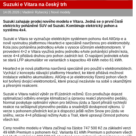
Suzuki e Vitara na český trh
14.05.2026 | Vladimír Rybecký | Nové modely
Suzuki zahajuje prodej nového modelu e Vitara. Jedná se o první čistě
elektricky poháněné SUV od Suzuki. Kombinuje elektrický pohon a
systému 4x4.
Suzuki e Vitara se vyznačuje elektrickým systémem pohonu 4x4 AllGrip-e a
nově vyvinutou platformou Heartect-e speciálně navrženou pro elektromobily.
Kola jsou poháněna jednotkou eAxle s vysoce účinným elektromotorem. V
provedení 4×2 e Vitara využívá jednu jednotku eAxle pohánějící přední kola,
verze 4×4 přidává druhou pro pohon zadních kol. O napájení jednotek eAxle
se stará LFP akumulátor ve variantách s kapacitou 49 kWh nebo 61 kWh.
Heartect-e je nová platforma navržená speciálně pro použití v elektromobilech.
Vychází z konceptu stávající platformy Heartect, ke které přidává možnost
instalace velkého akumulátoru. AllGrip-e je elektronicky řízený pohon všech
kol tvořený dvojicí elektromotorů, které pracují nezávisle na sobě s okamžitými
a přesnými reakcemi.
Suzuki e Vitara nabízí výběr ze tří jízdních režimů: Eco prodlužuje dojezd
optimalizací odběru energie klimatizací a úpravou reakcí plynového pedálu,
Normal poskytuje optimální výkon pro běžnou jízdu a Sport přináší rychlejší
reakce na sešlápnutí plynového pedálu a snadnější dostupnost výkonu. U
verze s pohonem předních kol je k dispozici ještě režim Snow pro jízdu ve
sněhu, verze 4×4 přidávají režimy Auto a Trail, které upravují činnost pohonu
všech kol.
Ceny nového modelu e Vitara začínají na částce 747 500 Kč za základní verzi
49 kWh Premium s pohonem 4x2. Varianta 61 kWh Premium s pohonem všech