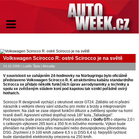
Volkswagen Scirocco R: ostré Scirocco je na světě
14.10.2008 | Luděk Šipla | Aktuality
V souvislosti se zahájením 24-hodinovky na Nürbugringu bylo oficiálně
představeno Volkswagen Scirocco R. K atraktivnímu kabátu standardního
Scirocca
se přidalo několik funkčních úprav aerodynamiky a techniky a
spolu se zvětšeným stádem koní pod kapotou tak vznikl pořádně ostrý
hothatch.
Scirocco R designově vychází z okruhové verze GT24. Zdědilo od ní přední
nárazník s velkými otvory sání vzduchu pro motor a brzdy a integrovaným
spoilerem. Na zádi se zase objevil funkční difuzor a zvětšený spoiler na horní
hraně dveří. Agresivní vzhled doplňují nová 18\" kola „Talladega\".
Pod kapotou bude pracovat přepracovaná jednotka z
Golfu GTI
o objemu 2,0 l
s celkovým výkonem 265 koní a 350 N.m točivého momentu. Výkon bude
přenášen na přední kola přes manuální nebo dvouspojkovou převodovku
DSG. Zrychlení z 0-100 km/h zabere 6,5 s (s DSG 6,4 s). Nejvyšší rychlost
bude standardně elektronicky omezena na 250 km/h.