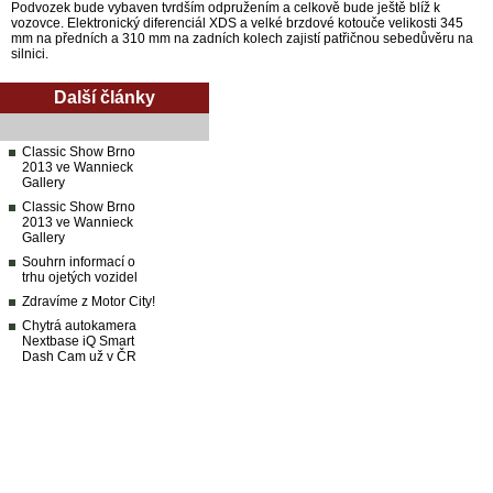
Podvozek bude vybaven tvrdším odpružením a celkově bude ještě blíž k
vozovce. Elektronický diferenciál XDS a velké brzdové kotouče velikosti 345
mm na předních a 310 mm na zadních kolech zajistí patřičnou sebedůvěru na
silnici.
Další články
Classic Show Brno
2013 ve Wannieck
Gallery
Classic Show Brno
2013 ve Wannieck
Gallery
Souhrn informací o
trhu ojetých vozidel
Zdravíme z Motor City!
Chytrá autokamera
Nextbase iQ Smart
Dash Cam už v ČR