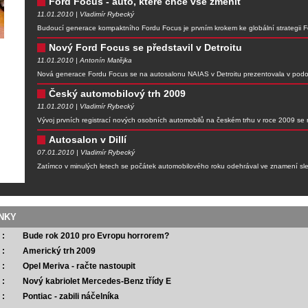
Ford Focus - auto, které chce vše změnit
11.01.2010 | Vladimír Rybecký
Budoucí generace kompaktního Fordu Focus je prvním krokem ke globální strategii F
Nový Ford Focus se představil v Detroitu
11.01.2010 | Antonín Matějka
Nová generace Fordu Focus se na autosalonu NAIAS v Detroitu prezentovala v po
Český automobilový trh 2009
11.01.2010 | Vladimír Rybecký
Vývoj prvních registrací nových osobních automobilů na českém trhu v roce 2009 se
Autosalon v Dillí
07.01.2010 | Vladimír Rybecký
Zatímco v minulých letech se počátek automobilového roku odehrával ve znamení s
NKY
 :
Bude rok 2010 pro Evropu horrorem?
 :
Americký trh 2009
 :
Opel Meriva - račte nastoupit
 :
Nový kabriolet Mercedes-Benz třídy E
 :
Pontiac - zabili náčelníka