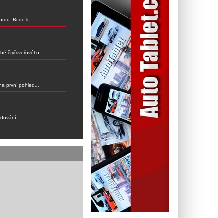
ordu. Bude-li…
době čtyřdveřového…
 na první pohled…
ledování…