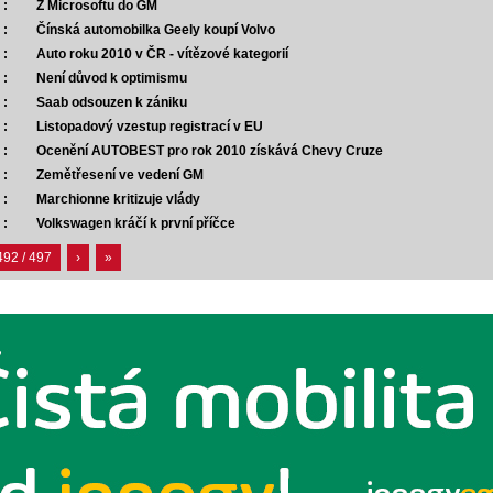
 :
Z Microsoftu do GM
 :
Čínská automobilka Geely koupí Volvo
 :
Auto roku 2010 v ČR - vítězové kategorií
 :
Není důvod k optimismu
 :
Saab odsouzen k zániku
 :
Listopadový vzestup registrací v EU
 :
Ocenění AUTOBEST pro rok 2010 získává Chevy Cruze
 :
Zemětřesení ve vedení GM
 :
Marchionne kritizuje vlády
 :
Volkswagen kráčí k první příčce
492 / 497
›
»