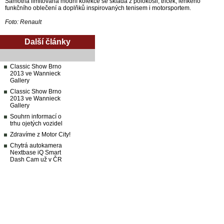
Samotná limitovaná módní kolekce se skládá z polokošil, triček, lehkého
funkčního oblečení a doplňků inspirovaných tenisem i motorsportem.
Foto: Renault
Další články
Classic Show Brno
2013 ve Wannieck
Gallery
Classic Show Brno
2013 ve Wannieck
Gallery
Souhrn informací o
trhu ojetých vozidel
Zdravíme z Motor City!
Chytrá autokamera
Nextbase iQ Smart
Dash Cam už v ČR