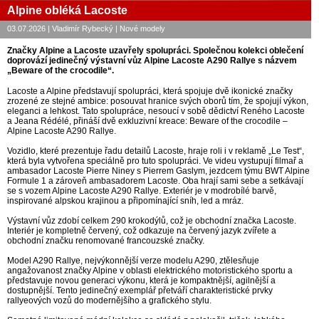
Alpine obléká Lacoste
03.07.2026 | Vladimír Rybecký | Nové modely
Značky Alpine a Lacoste uzavřely spolupráci. Společnou kolekci oblečení
doprovází jedinečný výstavní vůz Alpine Lacoste A290 Rallye s názvem
„Beware of the crocodile“.
Lacoste a Alpine představují spolupráci, která spojuje dvě ikonické značky
zrozené ze stejné ambice: posouvat hranice svých oborů tím, že spojují výkon,
eleganci a lehkost. Tato spolupráce, nesoucí v sobě dědictví Reného Lacoste
a Jeana Rédélé, přináší dvě exkluzivní kreace: Beware of the crocodile –
Alpine Lacoste A290 Rallye.
Vozidlo, které prezentuje řadu detailů Lacoste, hraje roli i v reklamě „Le Test“,
která byla vytvořena speciálně pro tuto spolupráci. Ve videu vystupují filmař a
ambasador Lacoste Pierre Niney s Pierrem Gaslym, jezdcem týmu BWT Alpine
Formule 1 a zároveň ambasadorem Lacoste. Oba hrají sami sebe a setkávají
se s vozem Alpine Lacoste A290 Rallye. Exteriér je v modrobílé barvě,
inspirované alpskou krajinou a připomínající sníh, led a mráz.
Výstavní vůz zdobí celkem 290 krokodýlů, což je obchodní značka Lacoste.
Interiér je kompletně červený, což odkazuje na červený jazyk zvířete a
obchodní značku renomované francouzské značky.
Model A290 Rallye, nejvýkonnější verze modelu A290, ztělesňuje
angažovanost značky Alpine v oblasti elektrického motoristického sportu a
představuje novou generaci výkonu, která je kompaktnější, agilnější a
dostupnější. Tento jedinečný exemplář přetváří charakteristické prvky
rallyeových vozů do modernějšího a grafického stylu.