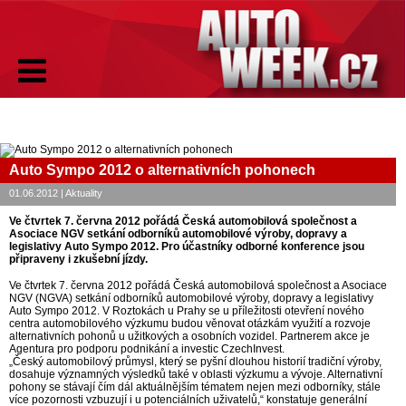
Auto Sympo 2012 o alternativních pohonech
01.06.2012 | Aktuality
Ve čtvrtek 7. června 2012 pořádá Česká automobilová společnost a
Asociace NGV setkání odborníků automobilové výroby, dopravy a
legislativy Auto Sympo 2012. Pro účastníky odborné konference jsou
připraveny i zkušební jízdy.
Ve čtvrtek 7. června 2012 pořádá Česká automobilová společnost a Asociace
NGV (NGVA) setkání odborníků automobilové výroby, dopravy a legislativy
Auto Sympo 2012. V Roztokách u Prahy se u příležitosti otevření nového
centra automobilového výzkumu budou věnovat otázkám využití a rozvoje
alternativních pohonů u užitkových a osobních vozidel. Partnerem akce je
Agentura pro podporu podnikání a investic CzechInvest.
„Český automobilový průmysl, který se pyšní dlouhou historií tradiční výroby,
dosahuje významných výsledků také v oblasti výzkumu a vývoje. Alternativní
pohony se stávají čím dál aktuálnějším tématem nejen mezi odborníky, stále
více pozornosti vzbuzují i u potenciálních uživatelů,“ konstatuje generální