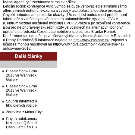
ředitel agentury CzechInvest Miroslav Křížek.
Letošní ročník konference Auto Sympo se bude věnovat legislativnímu rámci
alternativních pohonů, výzkumu a vývoji v této oblasti a logistice provozu.
Chybět nebudou ani praktické ukázky. „Účastníci si budou moci prohlédnout
laboratoře a zkušebny nového centra automobilového výzkumu CVUM
(Centrum vozidel udržitelné mobility) ČVUT v Praze a po skončení konference
jsou pro ně připraveny zkušební jízdy ve vozidlech na alternativní pohon,“
upřesňuje předseda České automobilové společnosti Branko Remek.
Konference se uskuteční první červnový čtvrtek v hotelu Academic v Roztokách
u Prahy. Podrobnější informace najdete na
http://www.cas-sae.cz/
, zájemci o
účast se mohou registrovat na
http://www.ngva.cz/cz/novinky/ngva-zve-na-
autosympo-2012
.
Další články
Classic Show Brno
2013 ve Wannieck
Gallery
Classic Show Brno
2013 ve Wannieck
Gallery
Souhrn informací o
trhu ojetých vozidel
Zdravíme z Motor City!
Chytrá autokamera
Nextbase iQ Smart
Dash Cam už v ČR