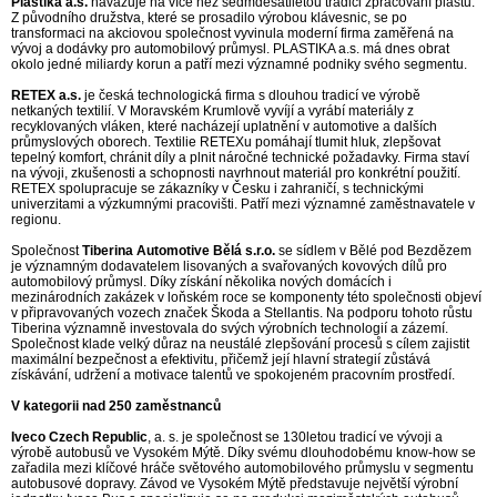
Plastika a.s.
navazuje na více než sedmdesátiletou tradici zpracování plastů.
Z původního družstva, které se prosadilo výrobou klávesnic, se po
transformaci na akciovou společnost vyvinula moderní firma zaměřená na
vývoj a dodávky pro automobilový průmysl. PLASTIKA a.s. má dnes obrat
okolo jedné miliardy korun a patří mezi významné podniky svého segmentu.
RETEX a.s.
je česká technologická firma s dlouhou tradicí ve výrobě
netkaných textilií. V Moravském Krumlově vyvíjí a vyrábí materiály z
recyklovaných vláken, které nacházejí uplatnění v automotive a dalších
průmyslových oborech. Textilie RETEXu pomáhají tlumit hluk, zlepšovat
tepelný komfort, chránit díly a plnit náročné technické požadavky. Firma staví
na vývoji, zkušenosti a schopnosti navrhnout materiál pro konkrétní použití.
RETEX spolupracuje se zákazníky v Česku i zahraničí, s technickými
univerzitami a výzkumnými pracovišti. Patří mezi významné zaměstnavatele v
regionu.
Společnost
Tiberina Automotive Bělá s.r.o.
se sídlem v Bělé pod Bezdězem
je významným dodavatelem lisovaných a svařovaných kovových dílů pro
automobilový průmysl. Díky získání několika nových domácích i
mezinárodních zakázek v loňském roce se komponenty této společnosti objeví
v připravovaných vozech značek Škoda a Stellantis. Na podporu tohoto růstu
Tiberina významně investovala do svých výrobních technologií a zázemí.
Společnost klade velký důraz na neustálé zlepšování procesů s cílem zajistit
maximální bezpečnost a efektivitu, přičemž její hlavní strategií zůstává
získávání, udržení a motivace talentů ve spokojeném pracovním prostředí.
V kategorii nad 250 zaměstnanců
Iveco Czech Republic
, a. s. je společnost se 130letou tradicí ve vývoji a
výrobě autobusů ve Vysokém Mýtě. Díky svému dlouhodobému know-how se
zařadila mezi klíčové hráče světového automobilového průmyslu v segmentu
autobusové dopravy. Závod ve Vysokém Mýtě představuje největší výrobní