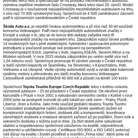
jednotku Iveco Bus a specializuje se na produkci meziměstských autobusů,
zejména úspěšné modelové řady Crossway, která letos slaví 20. výročí. Model
Crossway je v současnosti nejúspěšnějším meziměstským autobusem na trhu,
s více než 70 000 vyrobenými kusy. Společnost se 4 500 zaměstnanci zároveň
patří k významným zaměstnavatelům v České republice.
Škoda Auto a.s.
je největší českou automobilkou a již více než 30 let součástí
koncernu Volkswagen. Patří mezi nejúspěšnější automobilové značky v
Evropě a usiluje o to, aby se do konce této dekády zařadila mezi tři
nejprodávanější značky na evropském trhu. Zákazníkům nabízí široké portfolio
14 modelových řad s plně elektrickými, hybridními i spalovacími pohonnými
jednotkami a současně posiluje své postavení na perspektivních
mimoevropských trzích, zejména v Indii, regionu ASEAN, Severní Africe a na
Blízkém východě. V roce 2025 dodala zákazníkům po celém světě více než
1,04 milionu vozů. Společnost provozuje tři výrobní závody v České republice
a další výrobní kapacity ve Španělsku, na Slovensku, v Kazachstánu, Indii,
Vietnamu a na Ukrajině. Vedle výroby automobilů vyvíjí a vyrábí také bateriové
systémy, motory a převodovky pro další značky koncernu Volkswagen.
Celosvětově zaměstnává přibližně 40 000 lidí a působí na téměř 100 trzích.
Společnost
Toyota Tsusho Europe Czech Republic
letos v květnu oslavila
významné jubileum – 25 let působení v České republice. Od otevření první
kanceláře v Praze v roce 2001 a vybudování servisního centra v Kolíně v roce
2004 jsme se postupně rozrostli do pěti lokalit po celé zemi – Prahy, Plzně,
Liberce, Jiren a Kolína. Jako hrdá součást globální skupiny Toyota Tsusho
Corporation poskytujeme našim zákazníkům široké spektrum služeb od
komplexních logistických řešení, dodávek dílů a komponentů, koordinace
zámořských dodávek a instalace strojních zařízení až po pojištění, řízení rizik a
sekvenční dodávky v režimu just-in-time. Za čtvrt století jsme vybudovali
stabilní a respektovanou společnost založenou na kvalitě, odpovědnosti,
partnerství a udržitelném rozvoji. Certifikace ISO 9001 a ISO 14001 potvrzují
náš důraz na kvalitu i životní prostředí a ocenění „Firma roku“, které jsme od