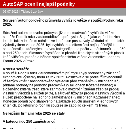
AutoSAP ocenil nejlepší podniky
06.07.2026 | Tiskové zprávy
Sdružení automobilového průmyslu vyhlásilo vítěze v soutěži Podnik roku
2025.
Sdružení automobilového průmyslu již po osmadvacáté vyhlásilo vítěze
soutěže Podnik roku v automobilovém průmyslu. Stejně jako v předchozích
letech, tak i v letošním ročníku, ve kterém se posuzovaly základní ekonomické
výsledky firem v roce 2025, bylo vyhlášeno celkem šest nejúspěšnějších
společností, rozdělených do dvou kategorií podle počtu zaměstnanců – do 250
a nad 250 osob. Slavnostní vyhlášení a předání ikonických skleněných plastik
koňů vítězům, proběhlo během společenského večera Automotive Leaders
Forum 2026 v Praze.
Kritéria soutěže
V soutěži Podnik roku v automobilovém průmyslu byly hodnoceny základní
ekonomické výsledky firem za rok 2025. Posuzovalo se podle tří rovnocenně
vážených kritérií: hospodářského výsledku před zdaněním (v milionech Kč),
přidané hodnoty na jednoho pracovníka (v milionech Kč/zaměstnanec) a
složeného kritéria tržeb, které zahrnovalo meziroční změnu tržeb za prodej
vlastních výrobků a služeb (v %), a zároveň tržby za prodej vlastních výrobků a
služeb přepočtené na jednoho zaměstnance (v milionech Kč/zaměstnanec).
Konečné pořadí bylo stanoveno na základě součtu umístění v jednotlivých
kritériích. Do letošního ročníku soutěže se zapojilo celkem 73 firem.
Nejlepšími firmami roku 2025 se staly
V kategorii do 250 zaměstnanců