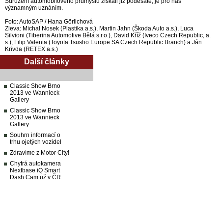
Sdružení automobilového průmyslu získali již podesáté, je pro nás
významným uznáním.
Foto: AutoSAP / Hana Görlichová
Zleva: Michal Nosek (Plastika a.s.), Martin Jahn (Škoda Auto a.s.), Luca
Silvioni (Tiberina Automotive Bělá s.r.o.), David Kříž (Iveco Czech Republic, a.
s.), Filip Valenta (Toyota Tsusho Europe SA Czech Republic Branch) a Ján
Krivda (RETEX a.s.)
Další články
Classic Show Brno
2013 ve Wannieck
Gallery
Classic Show Brno
2013 ve Wannieck
Gallery
Souhrn informací o
trhu ojetých vozidel
Zdravíme z Motor City!
Chytrá autokamera
Nextbase iQ Smart
Dash Cam už v ČR