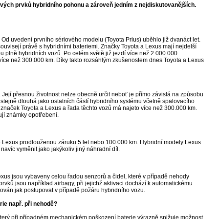
ových prvků hybridního pohonu a zároveň jedním z nejdiskutovanějších.
. Od uvedení prvního sériového modelu (Toyota Prius) uběhlo již dvanáct let.
souvisejí právě s hybridními bateriemi. Značky Toyota a Lexus mají nejdelší
 plně hybridních vozů. Po celém světě již jezdí více než 2.000.000
i více než 300.000 km. Díky takto rozsáhlým zkušenostem dnes Toyota a Lexus
Její přesnou životnost nelze obecně určit neboť je přímo závislá na způsobu
 stejně dlouhá jako ostatních částí hybridního systému včetně spalovacího
ů značek Toyota a Lexus a řada těchto vozů má najeto více než 300.000 km.
ují známky opotřebení.
e Lexus prodlouženou záruku 5 let nebo 100.000 km. Hybridní modely Lexus
navíc vyměnit jako jakýkoliv jiný náhradní díl.
Lexus jsou vybaveny celou řadou senzorů a čidel, které v případě nehody
rvků jsou například airbagy, při jejichž aktivaci dochází k automatickému
mován jak postupovat v případě požáru hybridního vozu.
rie např. při nehodě?
l, který při případném mechanickém poškození baterie výrazně snižuje možnost