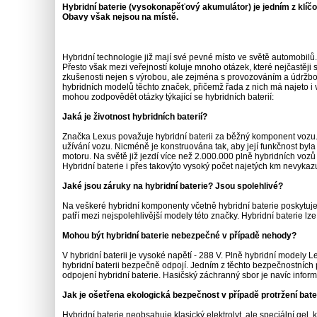
Hybridní baterie (vysokonapěťový akumulátor) je jedním z klíč
Obavy však nejsou na místě.
Hybridní technologie již mají své pevné místo ve světě automobilů
Přesto však mezi veřejností koluje mnoho otázek, které nejčastěji 
zkušenosti nejen s výrobou, ale zejména s provozováním a údržbou
hybridních modelů těchto značek, přičemž řada z nich má najeto 
mohou zodpovědět otázky týkající se hybridních baterií:
Jaká je životnost hybridních baterií?
Značka Lexus považuje hybridní baterii za běžný komponent vozu. 
užívání vozu. Nicméně je konstruována tak, aby její funkčnost byla
motoru. Na světě již jezdí více než 2.000.000 plně hybridních voz
Hybridní baterie i přes takovýto vysoký počet najetých km nevykaz
Jaké jsou záruky na hybridní baterie? Jsou spolehlivé?
Na veškeré hybridní komponenty včetně hybridní baterie poskytuj
patří mezi nejspolehlivější modely této značky. Hybridní baterie lze 
Mohou být hybridní baterie nebezpečné v případě nehody?
V hybridní baterii je vysoké napětí - 288 V. Plně hybridní modely 
hybridní baterii bezpečně odpojí. Jedním z těchto bezpečnostních p
odpojení hybridní baterie. Hasičský záchranný sbor je navíc infor
Jak je ošetřena ekologická bezpečnost v případě protržení bate
Hybridní baterie neobsahuje klasický elektrolyt, ale speciální ge