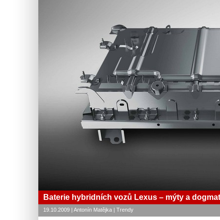
Baterie hybridních vozů Lexus – mýty a dogma
19.10.2009 | Antonín Matějka | Trendy