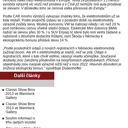
cenovou válku mezi elektromobily v Evropě. Tesla za posledních 15 měsíců
vyrobila výrazně víc vozů než prodala a v Číně již nemůže svá auta prodávat
se slevami. V důsledku toho se cenová válka přesouvá do Evropy.“
Podle CAR mnoho výrobců vykazuje známky toho, že elektromobilům už se
tolik nedaří. Podle propočtů ústavu se v poslední době na elektromobily
výrazně zvýšily slevy. Modely koncernu VW se nabízejí někdy i víc než 20 %
pod ceníkovou cenou včetně vládní dotace. Elektrické Mini dokonce BMW
nabízí se slevou přes 30 %. I u SUV Enyaq iV, které bylo loni velmi žádané a
nabízené s dlouhými dodacími lhůtami, nyní Škoda v Německu k
ekologickému bonusu přidává slevu 14 %.
„Podle posledních údajů o nových registracích v Německu elektromobily
zažívají boom. Ale trh s elektromobily je slabší, než se zdá. Údaje o
registracích, které v tuto chvíli vidíme, ukazují realitu včerejška. Současné
dodávky jsou založeny především na nevyřízených objednávkách. Příchozí
objednávky jsou naopak výrazně nižší než v roce 2022. Hlavním důvodem je
snížený ekologický bonus,“
vysvětluje Dudenhöffer.
Další články
Classic Show Brno
2013 ve Wannieck
Gallery
Classic Show Brno
2013 ve Wannieck
Gallery
Souhrn informací o
trhu ojetých vozidel