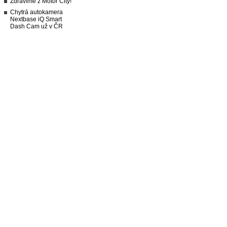
Zdravíme z Motor City!
Chytrá autokamera
Nextbase iQ Smart
Dash Cam už v ČR