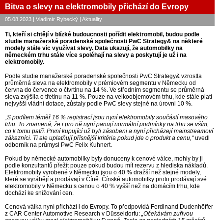
Bitva o slevy na elektromobily přichází do Evropy
05.08.2023 | Vladimír Rybecký | Aktuality
Ti, kteří si chtějí v blízké budoucnosti pořídit elektromobil, budou podle
studie manažerské poradenské společnosti PwC Strategy& na některé
modely stále víc využívat slevy. Data ukazují, že automobilky na
německém trhu stále více spoléhají na slevy a poskytují je už i na
elektromobily.
Podle studie manažerské poradenské společnosti PwC Strategy& vzrostla
průměrná sleva na elektromobily v prémiovém segmentu v Německu od
června do července o čtvrtinu na 14 %. Ve středním segmentu se průměrná
sleva zvýšila o třetinu na 11 %. Pouze na velkoobjemovém trhu, kde stále platí
nejvyšší vládní dotace, zůstaly podle PwC slevy stejné na úrovni 10 %.
„S podílem téměř 16 % registrací jsou nyní elektromobily součástí masového
trhu. To znamená, že i pro ně nyní panují normální podmínky na trhu se vším,
co k tomu patří. První kupující už byli zásobeni a nyní přicházejí mainstreamoví
zákazníci. Ti ale uplatňují přísnější kritéria pokud jde o produkt a cenu,“
uvedl
odborník na průmysl PwC Felix Kuhnert.
Pokud by německé automobilky byly donuceny k cenové válce, mohly by ji
podle konzultantů přežít pouze pokud budou mít rezervu z hlediska nákladů.
Elektromobily vyrobené v Německu jsou o 40 % dražší než stejné modely,
které se vyrábějí a prodávají v Číně. Čínské automobilky proto prodávají své
elektromobily v Německu s cenou o 40 % vyšší než na domácím trhu, kde
dochází ke snižování cen.
Cenová válka nyní přichází i do Evropy. To předpovídá Ferdinand Dudenhöffer
z CAR Center Automotive Research v Düsseldorfu:
„Očekávám zuřivou