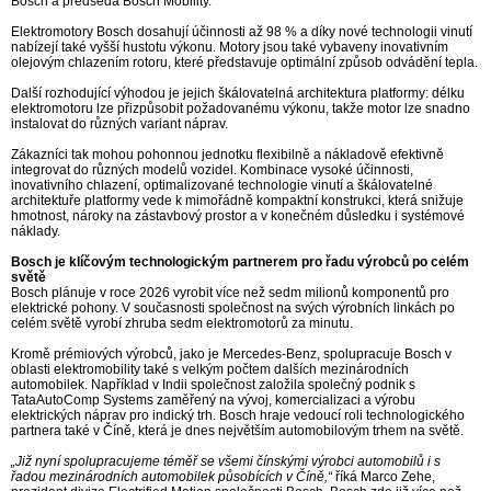
Bosch a předseda Bosch Mobility.
Elektromotory Bosch dosahují účinnosti až 98 % a díky nové technologii vinutí
nabízejí také vyšší hustotu výkonu. Motory jsou také vybaveny inovativním
olejovým chlazením rotoru, které představuje optimální způsob odvádění tepla.
Další rozhodující výhodou je jejich škálovatelná architektura platformy: délku
elektromotoru lze přizpůsobit požadovanému výkonu, takže motor lze snadno
instalovat do různých variant náprav.
Zákazníci tak mohou pohonnou jednotku flexibilně a nákladově efektivně
integrovat do různých modelů vozidel. Kombinace vysoké účinnosti,
inovativního chlazení, optimalizované technologie vinutí a škálovatelné
architektuře platformy vede k mimořádně kompaktní konstrukci, která snižuje
hmotnost, nároky na zástavbový prostor a v konečném důsledku i systémové
náklady.
Bosch je klíčovým technologickým partnerem pro řadu výrobců po celém
světě
Bosch plánuje v roce 2026 vyrobit více než sedm milionů komponentů pro
elektrické pohony. V současnosti společnost na svých výrobních linkách po
celém světě vyrobí zhruba sedm elektromotorů za minutu.
Kromě prémiových výrobců, jako je Mercedes-Benz, spolupracuje Bosch v
oblasti elektromobility také s velkým počtem dalších mezinárodních
automobilek. Například v Indii společnost založila společný podnik s
TataAutoComp Systems zaměřený na vývoj, komercializaci a výrobu
elektrických náprav pro indický trh. Bosch hraje vedoucí roli technologického
partnera také v Číně, která je dnes největším automobilovým trhem na světě.
„Již nyní spolupracujeme téměř se všemi čínskými výrobci automobilů i s
řadou mezinárodních automobilek působících v Číně,“
říká Marco Zehe,