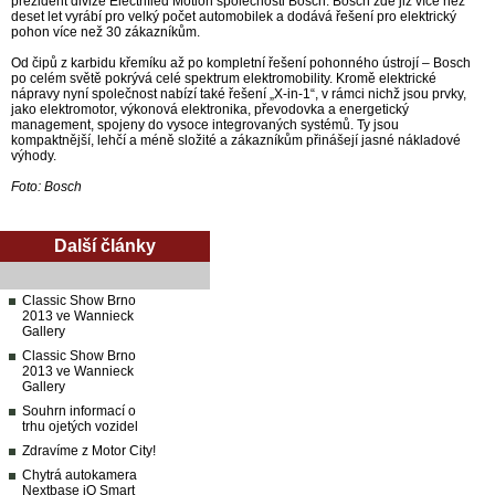
prezident divize Electrified Motion společnosti Bosch. Bosch zde již více než
deset let vyrábí pro velký počet automobilek a dodává řešení pro elektrický
pohon více než 30 zákazníkům.
Od čipů z karbidu křemíku až po kompletní řešení pohonného ústrojí – Bosch
po celém světě pokrývá celé spektrum elektromobility. Kromě elektrické
nápravy nyní společnost nabízí také řešení „X-in-1“, v rámci nichž jsou prvky,
jako elektromotor, výkonová elektronika, převodovka a energetický
management, spojeny do vysoce integrovaných systémů. Ty jsou
kompaktnější, lehčí a méně složité a zákazníkům přinášejí jasné nákladové
výhody.
Foto: Bosch
Další články
Classic Show Brno
2013 ve Wannieck
Gallery
Classic Show Brno
2013 ve Wannieck
Gallery
Souhrn informací o
trhu ojetých vozidel
Zdravíme z Motor City!
Chytrá autokamera
Nextbase iQ Smart