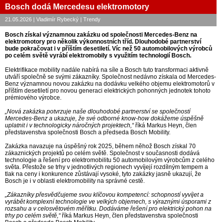
Bosch dodá Mercedesu elektromotory
21.05.2026 | Vladimír Rybecký | Trendy
Bosch získal významnou zakázku od společnosti Mercedes-Benz na
elektromotory pro několik výkonnostních tříd. Dlouhodobé partnerství
bude pokračovat i v příštím desetiletí. Víc než 50 automobilových výrobců
po celém světě vyrábí elektromobily s využitím technologií Bosch.
Elektrifikace mobility nadále nabírá na síle a Bosch tuto transformaci aktivně
utváří společně se svými zákazníky. Společnost nedávno získala od Mercedes-
Benz významnou novou zakázku na dodávku velkého objemu elektromotorů v
příštím desetiletí pro novou generaci elektrických pohonných jednotek tohoto
prémiového výrobce.
„Nová zakázka potvrzuje naše dlouhodobé partnerství se společností
Mercedes-Benz a ukazuje, že své odborné know-how dokážeme úspěšně
uplatnit i v technologicky náročných projektech,“
říká Markus Heyn, člen
představenstva společnosti Bosch a předseda Bosch Mobility.
Zakázka navazuje na úspěšný rok 2025, během něhož Bosch získal 70
zákaznických projektů po celém světě. Společnost v současnosti dodává
technologie a řešení pro elektromobilitu 50 automobilovým výrobcům z celého
světa. Přestože se trhy v jednotlivých regionech vyvíjejí rozdílným tempem a
tlak na ceny i konkurence zůstávají vysoké, tyto zakázky jasně ukazují, že
Bosch je i v oblasti elektromobility na správné cestě.
„Zákazníky přesvědčujeme svou klíčovou kompetencí: schopností vyvíjet a
vyrábět komplexní technologie ve velkých objemech, s výraznými úsporami z
rozsahu a v celosvětovém měřítku. Dodáváme řešení pro elektrický pohon na
trhy po celém světě,“
říká Markus Heyn, člen představenstva společnosti