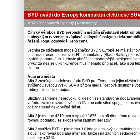
BYD uvádí do Evropy kompaktní elektrické SUV
15.02.2025 | Vladimír Rybecký | Nové modely
Čínský výrobce BYD evropským médiím představil elektromobil
s obvyklým tvrzením o záplavě laciných čínských elektromobil
řešení. Tomu odpovídá i jeho cena.
Jedním ze stěžejních modelů značky BYD v Evropě se má stát nové 
technická řešení - deskové LFP akumulátory (Blade Battery), kons
systém pohonu 8-in-1. Navíc přináší nejmodernější inteligentní te
prvky, za něž se u konkurence musí nemálo připlácet, jako jsou te
clonou.
Auto pro města
Atto 2 završuje modelovou řadu BYD pro Evropu na jejím nižším ko
zvýšenou světlou výšku SUV a přitom hledají cenově dostupné v
rodiny, tak starší kupující.
Střízlivý, záměrně neprovokující design se standardně dodávaným
vpředu, zatímco vzadu světelná lišta po celé šířce spojuje koncová 
což znamená nekonečné štěstí.
Atto 2 je dlouhé 4310 mm a vysoké 1675 mm při dlouhému rozvoru
rovnou podlahou se sklopenými zadními sedadly.
Atto 2 využívá BYD e-platformu 3.0 kde je deskový akumulátor inte
slouží jako rovná podlaha interiéru, takže i na zadních sedadlech
struktury o 32 %.