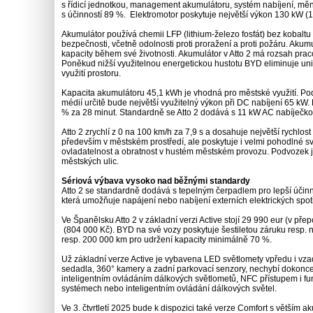
s řídicí jednotkou, management akumulátoru, systém nabíjení, měn
s účinností 89 %. Elektromotor poskytuje největší výkon 130 kW (
Akumulátor používá chemii LFP (lithium-železo fosfát) bez kobalt
bezpečnosti, včetně odolnosti proti proražení a proti požáru. Akum
kapacity během své životnosti. Akumulátor v Atto 2 má rozsah prac
Poněkud nižší využitelnou energetickou hustotu BYD eliminuje unik
využití prostoru.
Kapacita akumulátoru 45,1 kWh je vhodná pro městské využití. Pod
médií určitě bude největší využitelný výkon při DC nabíjení 65 kW.
% za 28 minut. Standardně se Atto 2 dodává s 11 kW AC nabíječkou
Atto 2 zrychlí z 0 na 100 km/h za 7,9 s a dosahuje největší rychlo
především v městském prostředí, ale poskytuje i velmi pohodlné s
ovladatelnost a obratnost v hustém městském provozu. Podvozek j
městských ulic.
Sériová výbava vysoko nad běžnými standardy
Atto 2 se standardně dodává s tepelným čerpadlem pro lepší účinnos
která umožňuje napájení nebo nabíjení externích elektrických spo
Ve Španělsku Atto 2 v základní verzi Active stojí 29 990 eur (v p
(804 000 Kč). BYD na své vozy poskytuje šestiletou záruku resp. 
resp. 200 000 km pro udržení kapacity minimálně 70 %.
Už základní verze Active je vybavena LED světlomety vpředu i vzad
sedadla, 360° kamery a zadní parkovací senzory, nechybí dokonc
inteligentním ovládáním dálkových světlometů, NFC přístupem i f
systémech nebo inteligentním ovládání dálkových světel.
Ve 3. čtvrtletí 2025 bude k dispozici také verze Comfort s větším 