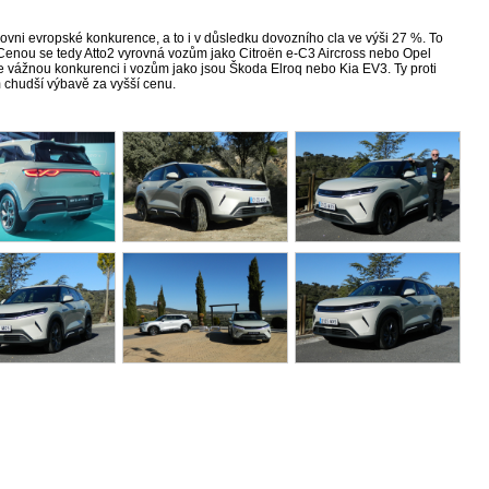
ovni evropské konkurence, a to i v důsledku dovozního cla ve výši 27 %. To
Cenou se tedy Atto2 vyrovná vozům jako Citroën e-C3 Aircross nebo Opel
je vážnou konkurenci i vozům jako jsou Škoda Elroq nebo Kia EV3. Ty proti
m chudší výbavě za vyšší cenu.