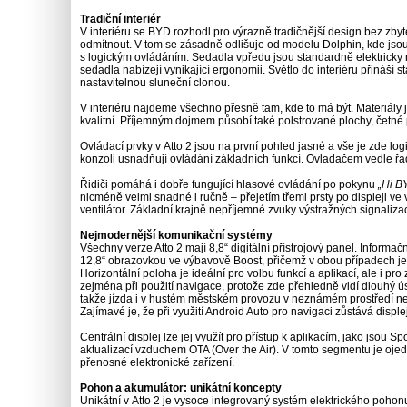
Tradiční interiér
V interiéru se BYD rozhodl pro výrazně tradičnější design bez zbyte
odmítnout. V tom se zásadně odlišuje od modelu Dolphin, kde jso
s logickým ovládáním. Sedadla vpředu jsou standardně elektricky na
sedadla nabízejí vynikající ergonomii. Světlo do interiéru přináš
nastavitelnou sluneční clonou.
V interiéru najdeme všechno přesně tam, kde to má být. Materiály j
kvalitní. Příjemným dojmem působí také polstrované plochy, četné 
Ovládací prvky v Atto 2 jsou na první pohled jasné a vše je zde lo
konzoli usnadňují ovládání základních funkcí. Ovladačem vedle řadic
Řidiči pomáhá i dobře fungující hlasové ovládání po pokynu
„Hi B
nicméně velmi snadné i ručně – přejetím třemi prsty po displeji v
ventilátor. Základní krajně nepříjemné zvuky výstražných signalizac
Nejmodernější komunikační systémy
Všechny verze Atto 2 mají 8,8“ digitální přístrojový panel. Informa
12,8“ obrazovkou ve výbavově Boost, přičemž v obou případech je 
Horizontální poloha je ideální pro volbu funkcí a aplikací, ale i pro
zejména při použití navigace, protože zde přehledně vidí dlouhý ús
takže jízda i v hustém městském provozu v neznámém prostředí není 
Zajímavé je, že při využití Android Auto pro navigaci zůstává disple
Centrální displej lze jej využít pro přístup k aplikacím, jako jsou
aktualizací vzduchem OTA (Over the Air). V tomto segmentu je ojedin
přenosné elektronické zařízení.
Pohon a akumulátor: unikátní koncepty
Unikátní v Atto 2 je vysoce integrovaný systém elektrického pohonu