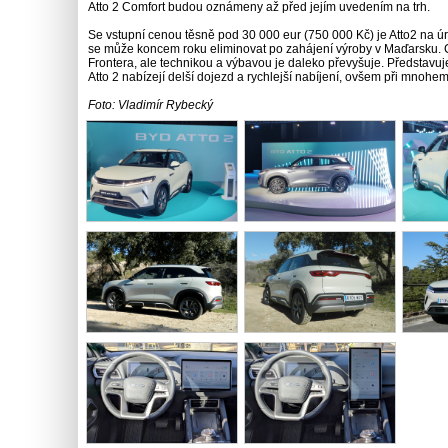
Atto 2 Comfort budou oznámeny až před jejím uvedením na trh.
Se vstupní cenou těsně pod 30 000 eur (750 000 Kč) je Atto2 na úr
se může koncem roku eliminovat po zahájení výroby v Maďarsku. 
Frontera, ale technikou a výbavou je daleko převyšuje. Představu
Atto 2 nabízejí delší dojezd a rychlejší nabíjení, ovšem při mnohe
Foto: Vladimír Rybecký