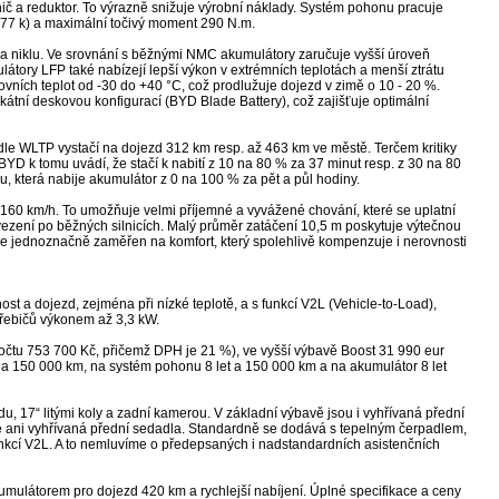
ič a reduktor. To výrazně snižuje výrobní náklady. Systém pohonu pracuje
177 k) a maximální točivý moment 290 N.m.
u a niklu. Ve srovnání s běžnými NMC akumulátory zaručuje vyšší úroveň
ulátory LFP také nabízejí lepší výkon v extrémních teplotách a menší ztrátu
ovních teplot od -30 do +40 °C, což prodlužuje dojezd v zimě o 10 - 20 %.
átní deskovou konfigurací (BYD Blade Battery), což zajišťuje optimální
le WLTP vystačí na dojezd 312 km resp. až 463 km ve městě. Terčem kritiky
 BYD k tomu uvádí, že stačí k nabití z 10 na 80 % za 37 minut resp. z 30 na 80
, která nabije akumulátor z 0 na 100 % za pět a půl hodiny.
st 160 km/h. To umožňuje velmi příjemné a vyvážené chování, které se uplatní
vezení po běžných silnicích. Malý průměr zatáčení 10,5 m poskytuje výtečnou
e jednoznačně zaměřen na komfort, který spolehlivě kompenzuje i nerovnosti
t a dojezd, zejména při nízké teplotě, a s funkcí V2L (Vehicle-to-Load),
třebičů výkonem až 3,3 kW.
řepočtu 753 700 Kč, přičemž DPH je 21 %), ve vyšší výbavě Boost 31 990 eur
na 150 000 km, na systém pohonu 8 let a 150 000 km a na akumulátor 8 let
u, 17“ litými koly a zadní kamerou. V základní výbavě jsou i vyhřívaná přední
e ani vyhřívaná přední sedadla. Standardně se dodává s tepelným čerpadlem,
unkcí V2L. A to nemluvíme o předepsaných i nadstandardních asistenčních
akumulátorem pro dojezd 420 km a rychlejší nabíjení. Úplné specifikace a ceny