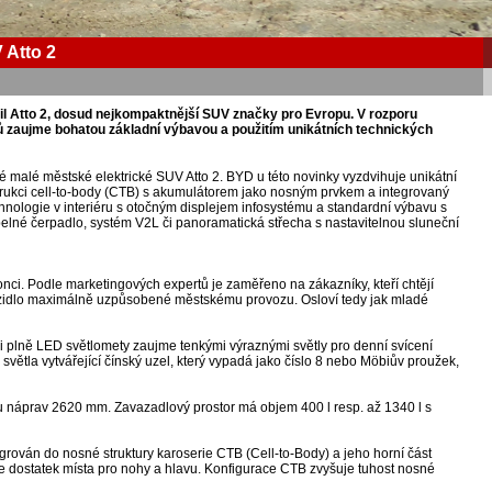
 Atto 2
 Atto 2, dosud nejkompaktnější SUV značky pro Evropu. V rozporu
ů zaujme bohatou základní výbavou a použitím unikátních technických
malé městské elektrické SUV Atto 2. BYD u této novinky vyzdvihuje unikátní
trukci cell-to-body (CTB) s akumulátorem jako nosným prvkem a integrovaný
chnologie v interiéru s otočným displejem infosystému a standardní výbavu s
pelné čerpadlo, systém V2L či panoramatická střecha s nastavitelnou sluneční
nci. Podle marketingových expertů je zaměřeno na zákazníky, kteří chtějí
ozidlo maximálně uzpůsobené městskému provozu. Osloví tedy jak mladé
i plně LED světlomety zaujme tenkými výraznými světly pro denní svícení
světla vytvářející čínský uzel, který vypadá jako číslo 8 nebo Möbiův proužek,
 náprav 2620 mm. Zavazadlový prostor má objem 400 l resp. až 1340 l s
grován do nosné struktury karoserie CTB (Cell-to-Body) a jeho horní část
 je dostatek místa pro nohy a hlavu. Konfigurace CTB zvyšuje tuhost nosné