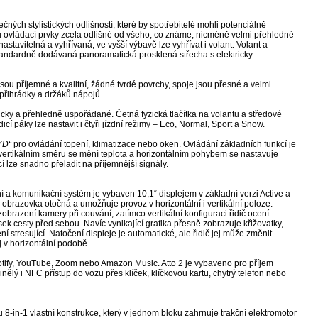
čných stylistických odlišností, které by spotřebitelé mohli potenciálně
u ovládací prvky zcela odlišné od všeho, co známe, nicméně velmi přehledné
stavitelná a vyhřívaná, ve vyšší výbavě lze vyhřívat i volant. Volant a
í standardně dodávaná panoramatická prosklená střecha s elektricky
sou příjemné a kvalitní, žádné tvrdé povrchy, spoje jsou přesné a velmi
přihrádky a držáků nápojů.
gicky a přehledně uspořádané. Četná fyzická tlačítka na volantu a středové
í páky lze nastavit i čtyři jízdní režimy – Eco, Normal, Sport a Snow.
YD“
pro ovládání topení, klimatizace nebo oken. Ovládání základních funkcí je
e vertikálním směru se mění teplota a horizontálním pohybem se nastavuje
í lze snadno přeladit na příjemnější signály.
ční a komunikační systém je vybaven 10,1“ displejem v základní verzi Active a
obrazovka otočná a umožňuje provoz v horizontální i vertikální poloze.
 zobrazení kamery při couvání, zatímco vertikální konfiguraci řidič ocení
ek cesty před sebou. Navíc vynikající grafika přesně zobrazuje křižovatky,
stresující. Natočení displeje je automatické, ale řidič jej může změnit.
j v horizontální podobě.
 Spotify, YouTube, Zoom nebo Amazon Music. Atto 2 je vybaveno pro příjem
ělý i NFC přístup do vozu přes klíček, klíčkovou kartu, chytrý telefon nebo
 8-in-1 vlastní konstrukce, který v jednom bloku zahrnuje trakční elektromotor