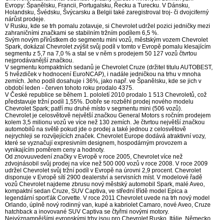
Evropy: Španělsku, Francii, Portugalsku, Řecku a Turecku. V Dánsku,
Holandsku, Švédsku, Švýcarsku a Belgii také zaregistroval troj- či dvojciferný
nárůst prodeje.
V Rusku, kde se trh pomalu zotavuje, si Chevrolet udržel pozici jedničky mezi
zahraničními značkami se stabilním tržním podílem 6,5 %.
Svým novým přírůstkem do segmentu mini vozů, městským vozem Chevrolet
Spark, dokázal Chevrolet zvýšit svůj podíl v tomto v Evropě pomalu klesajícím
segmentu z 5,7 na 7,0 % a stal se v něm s prodejem 50 127 vozů čtvrtou
nejprodávanější značkou.
V segmentu kompaktních sedanů je Chevrolet Cruze (držitel titulu AUTOBEST,
5 hvězdiček v hodnocení EuroNCAP), i nadále jedničkou na trhu v mnoha
zemích. Jeho podíl dosahuje i 36%, jako např. ve Španělsku, kde se jich v
období leden - červen tohoto roku prodalo 4375.
V České republice se během 1. pololetí 2010 prodalo 1 513 Chevroletů, což
představuje tržní podíl 1,55%. Dobře se rozběhl prodej nového modelu
Chevrolet Spark; patří mu druhé místo v segmentu mini (506 vozů).
Chevrolet je celosvětově největší značkou General Motors s ročním prodejem
kolem 3,5 milionu vozů ve více než 130 zemích. Je čtvrtou největší značkou
automobilů na světě pokud jde o prodej a také jednou z celosvětově
nejrychleji se rozvíjejících značek. Chevrolet Europe dodává atraktivní vozy,
které se vyznačují expresivním designem, hospodárným provozem a
vynikajícím poměrem ceny a hodnoty.
Od znovuuvedení značky v Evropě v roce 2005, Chevrolet více než
zdvojnásobil svůj prodej na více než 500 000 vozů v roce 2008. V roce 2009
udržel Chevrolet svůj tržní podíl v Evropě na úrovni 2,9 procent. Chevrolet
disponuje v Evropě sítí 2900 dealerství a servisních míst. V modelové řadě
vozů Chevrolet najdeme zbrusu nový městský automobil Spark, malé Aveo,
kompaktní sedan Cruze, SUV Captiva, ve střední třídě model Epica a
legendární sporťák Corvette. V roce 2011 Chevrolet uvede na trh nový model
Orlando, úplně nový rodinný van, kupé a kabriolet Camaro, nové Aveo, Cruze
hatchback a inovované SUV Captiva se čtyřmi novými motory.
Nejvýznamnějšími evropskými trhy jsou pro Chevrolet Rusko, Itálie, Německo,