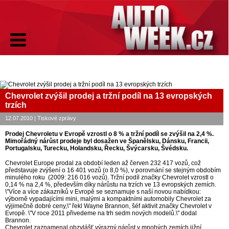
Chevrolet zvýšil prodej a tržní podíl na 13 evropských
trzích
12.07.2010 | Tiskové zprávy
Prodej Chevroletu v Evropě vzrostl o 8 % a tržní podíl se zvýšil na 2,4 %.
Mimořádný nárůst prodeje byl dosažen ve Španělsku, Dánsku, Francii,
Portugalsku, Turecku, Holandsku, Řecku, Švýcarsku, Švédsku.
Chevrolet Europe prodal za období leden až červen 232 417 vozů, což
představuje zvýšení o 16 401 vozů (o 8,0 %), v porovnání se stejným obdobím
minulého roku (2009: 216 016 vozů). Tržní podíl značky Chevrolet vzrostl o
0,14 % na 2,4 %, především díky nárůstu na trzích ve 13 evropských zemích.
\"Více a více zákazníků v Evropě se seznamuje s naší novou nabídkou:
výborně vypadajícími mini, malými a kompaktními automobily Chevrolet za
výjimečně dobré ceny,\" řekl Wayne Brannon, šéf aktivit značky Chevrolet v
Evropě. \"V roce 2011 přivedeme na trh sedm nových modelů.\" dodal
Brannon.
Chevrolet zaznamenal obzvlášť výrazný nárůst v mnohých zemích jižní