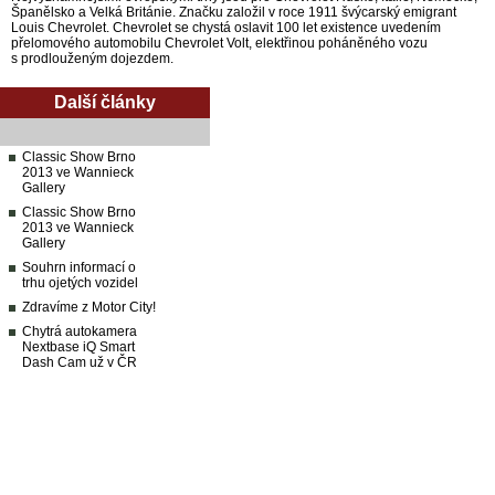
Španělsko a Velká Británie. Značku založil v roce 1911 švýcarský emigrant
Louis Chevrolet. Chevrolet se chystá oslavit 100 let existence uvedením
přelomového automobilu Chevrolet Volt, elektřinou poháněného vozu
s prodlouženým dojezdem.
Další články
Classic Show Brno
2013 ve Wannieck
Gallery
Classic Show Brno
2013 ve Wannieck
Gallery
Souhrn informací o
trhu ojetých vozidel
Zdravíme z Motor City!
Chytrá autokamera
Nextbase iQ Smart
Dash Cam už v ČR