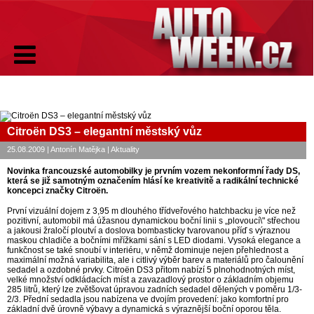
Citroën DS3 – elegantní městský vůz
25.08.2009 | Antonín Matějka | Aktuality
Novinka francouzské automobilky je prvním vozem nekonformní řady DS,
která se již samotným označením hlásí ke kreativitě a radikální technické
koncepci značky Citroën.
První vizuální dojem z 3,95 m dlouhého třídveřového hatchbacku je více než
pozitivní, automobil má úžasnou dynamickou boční linii s „plovoucí\" střechou
a jakousi žraločí ploutví a doslova bombasticky tvarovanou příď s výraznou
maskou chladiče a bočními mřížkami sání s LED diodami. Vysoká elegance a
funkčnost se také snoubí v interiéru, v němž dominuje nejen přehlednost a
maximální možná variabilita, ale i citlivý výběr barev a materiálů pro čalounění
sedadel a ozdobné prvky. Citroën DS3 přitom nabízí 5 plnohodnotných míst,
velké množství odkládacích míst a zavazadlový prostor o základním objemu
285 litrů, který lze zvětšovat úpravou zadních sedadel dělených v poměru 1/3-
2/3. Přední sedadla jsou nabízena ve dvojím provedení: jako komfortní pro
základní dvě úrovně výbavy a dynamická s výraznější boční oporou těla.