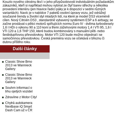
Kouzlo nového citroënu tkví i v jeho přizpůsobivosti individuálním požadavkům
zákazníků, kteří si například mohou vybírat ze čtyř barev střechy a několika
provedení interiéru (jen hlavice řadicí páky je k dispozici v sedmi různých
variantách). Navíc je v nabídce 7 paketů osobní úpravy vozu, jež odrážejí
současné trendy a životní styl mladých lidí, na které je model DS3 víceméně
cílen. Nový Citroën DS3 , standardně vybavený systémem ESP a 6 airbagy, se
začne prodávat s pětici motorů splňujících normu Euro IV - dvěma turbodiesely
1,6 l HDi o výkonu 90 a 110 koní a třemi zážehovými motory 1,4 l VTi 95, 1,6 l
VTi 120 a 1,6 THP 150, které budou kombinovány s manuální pěti- nebo
šestistupňovou převodovkou. Motor VTi 120 bude možno objednat i se
samočinnou převodovkou. Česká premiéra vozu se očekává v březnu či
dubnu příštího roku.
Další články
Classic Show Brno
2013 ve Wannieck
Gallery
Classic Show Brno
2013 ve Wannieck
Gallery
Souhrn informací o
trhu ojetých vozidel
Zdravíme z Motor City!
Chytrá autokamera
Nextbase iQ Smart
Dash Cam už v ČR