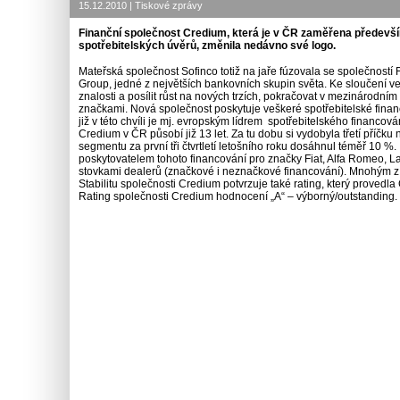
15.12.2010 | Tiskové zprávy
Finanční společnost Credium, která je v ČR zaměřena předevš
spotřebitelských úvěrů, změnila nedávno své logo.
Mateřská společnost Sofinco totiž na jaře fúzovala se společností 
Group, jedné z největších bankovních skupin světa. Ke sloučení v
znalosti a posílit růst na nových trzích, pokračovat v mezinárodním 
značkami. Nová společnost poskytuje veškeré spotřebitelské financo
již v této chvíli je mj. evropským lídrem spotřebitelského financová
Credium v ČR působí již 13 let. Za tu dobu si vydobyla třetí příčku
segmentu za první tři čtvrtletí letošního roku dosáhnul téměř 10 
poskytovatelem tohoto financování pro značky Fiat, Alfa Romeo, L
stovkami dealerů (značkové i neznačkové financování). Mnohým z 
Stabilitu společnosti Credium potvrzuje také rating, který provedl
Rating společnosti Credium hodnocení „A“ – výborný/outstanding. T