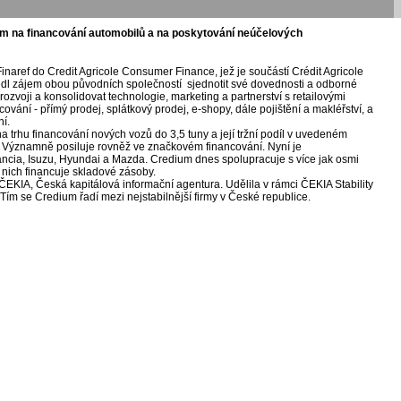
ím na financování automobilů a na poskytování neúčelových
Finaref do Credit Agricole Consumer Finance, jež je součástí Crédit Agricole
edl zájem obou původních společností sjednotit své dovednosti a odborné
rozvoji a konsolidovat technologie, marketing a partnerství s retailovými
vání - přímý prodej, splátkový prodej, e-shopy, dále pojištění a makléřství, a
ní.
 na trhu financování nových vozů do 3,5 tuny a její tržní podíl v uvedeném
%. Významně posiluje rovněž ve značkovém financování. Nyní je
ancia, Isuzu, Hyundai a Mazda. Credium dnes spolupracuje s více jak osmi
nich financuje skladové zásoby.
a ČEKIA, Česká kapitálová informační agentura. Udělila v rámci ČEKIA Stability
ím se Credium řadí mezi nejstabilnější firmy v České republice.