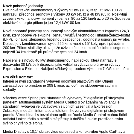
Nové pohonné jednotky
Dva nové trakční elektromotory s výkony 52 kW (70 k) resp. 75 kW (100 k)
nahrazují předchozí jednotky s výkony 33 kW (45 k) a 48 kW (65 k). Poskytují
zvýšený výkon a točivý moment v rozmezí 80 až 120 km/h až o 20 %. Spotřeba
elektrické energie přitom je jen 12,4 kW/100 km.
Nové pohonné jednotky spolupracují s novým akumulátorem s kapacitou 24,3
kWh, který poprvé ve skupině Renault využívá technologii lithium-železo-fosfát
(LFP). To nabízí zlepšenou tepelnou bezpečnost, odolnost a úspory při výrobě.
Dojezd je v kombinovaném cyklu 225 km u verzí s 15“ koly, oproti původním
200 km. Přitom statistiky ukazují, že uživatelé elektromobilů z tohoto segmentu
najezdí 34 km denně při průměrné rychlosti 34 km/h.
Nabíjení je s novou 40 kW stejnosměrnou nabíječkou, která nahrazuje
dosavadní 30 kW. Je k dispozici jako volitelná výbava pro úrovně výbavy
Expression a Extreme. Nabíjení střídavým proudem výkonem 7 kW se nemění.
Pro větší komfort
Interiér je nyní standardně vybaven odolnými plastovými díly. Objem
zavazadlového prostoru je 308 l, resp. až 004 l se sklopenými zadními
sedadly.
Všechny verze Spring jsou standardně vybaveny 7“ digitálním přístrojovým
panelem. Multimediální systém Media Control s ovládáním na volantu je
standardní výbavou ve výbavových stupních Essential a Expression.
Zobrazuje mediální informace a telefonní hovory na digitálním přístrojovém
panelu. V kombinaci s bezplatnou aplikací Dacia Media Control mohou řidiči
ovládat funkce rádia a médií a mít přistup k dalším funkcím prostřednictvím
svého chytrého telefonu.
Media Display s 10,1“ obrazovkou uprostřed a konektivitou Apple CarPlay a