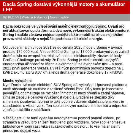
Dacia Spring dostává výkonnější motory a akumulátor
LFP
07.10.2025 | Vladimír Rybecký | Nové modely
Dacia pokračuje ve vylepšování malého elektromobilu Spring. Uvádí pro
něj aktualizovanou platformu a dva nové, výkonnější trakční elektromotory.
Spring i nadále zůstává nejdostupnější elektromobil na trhu s nejnižšími
provozními náklady a nejnižší spotřebou elektrické energie.
Od uvedení na trh v roce 2021 se do června 2025 modelu Spring v Evropě
prodalo 179 000 kusů. V roce 2025 si Spring se 17 000 prodanými vozy zajistil
druhé místo na evropském retailovém trhu s elektromobily. Nezávislé testy
EcoBest Challenge prokázaly, že Dacia Spring je elektromobil s nejvyšší
energetickou účinností ze všech elektromobilů na evropském trhu – v roce
2021 první generace vykázala v reálných podmínkách provozu dojezd na 1
kWh z akumulátoru 8,07 km a letos druhá generace dokonce 8,17 km/kWh.
Mnoho vylepšení
Nyní Dacia své malé elektrické SUV Spring dál vylepšila. Upravená platforma
nově obsahuje akumulátor v zesílené střední části. Díky tomu je konstrukce
pevnější a optimalizuje se rozložení hmotnosti mezi přední a zadní nápravu,
čímž se zlepšuje celková vyváženost vozidla. Brzdění se zlepšilo díky
silnějšímu posilovači. Spring je také poprvé vybaven stabilizátorem, který je
standardem u všech verzí. Ten spolu s novým nastavením tlumičů a odpružení
zlepšuje stabilitu v zatáčkách.
V řadě detailů se také vylepšila aerodynamika pomocí panelů vpředu, po
stranách a vzadu pro snížení turbulencí pod vozidlem. Nový spoiler omezuje
turbulence v horní části víka zavazadlového prostoru. To vše má znatelný
přínos pro dojezd vozu.