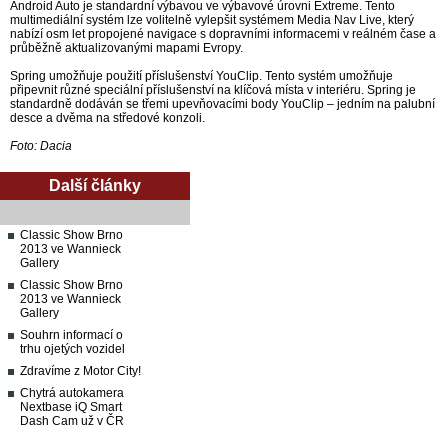
Android Auto je standardní výbavou ve výbavové úrovni Extreme. Tento
multimediální systém lze volitelně vylepšit systémem Media Nav Live, který
nabízí osm let propojené navigace s dopravními informacemi v reálném čase a
průběžně aktualizovanými mapami Evropy.
Spring umožňuje použití příslušenství YouClip. Tento systém umožňuje
připevnit různé speciální příslušenství na klíčová místa v interiéru. Spring je
standardně dodáván se třemi upevňovacími body YouClip – jedním na palubní
desce a dvěma na středové konzoli.
Foto: Dacia
Další články
Classic Show Brno
2013 ve Wannieck
Gallery
Classic Show Brno
2013 ve Wannieck
Gallery
Souhrn informací o
trhu ojetých vozidel
Zdravíme z Motor City!
Chytrá autokamera
Nextbase iQ Smart
Dash Cam už v ČR