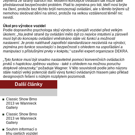
zejména ze strany starších lidí. Moderní koncepce ovládání tak může také
představovat bezpečnostní problém. Platí to zejména pro lidi, kteří nosí brýle
na čtení, protože bez těchto brýlí nerozeznají ovládání, ale s těmito brýlemi už
nemohou sledovat dění na silnici, protože na velkou vzdálenost téměř nic
nevidí.
Úkol pro výrobce vozidel
Podle dopravního psychologa stojí výrobci a vývojáři vozidel před velkým
úkolem:
„Na jedné straně by ovládání mělo být co nejvíce intuitivní a zároveň
musí být do konceptu ovládání vměstnáno stále víc funkcí a možností
nastavení. Je proto naléhavě zapotřebí standardizace nezávislá na výrobci,
zejména pro funkce související s bezpečností s ohledem na uspořádání a
manipulaci s příslušnými prvky v kokpitu,“
uzavřel expert organizace DEKRA.
„Tyto funkce musí být snadno nastavitelné pomocí konvenčních ovládacích
prvků s haptickou zpětnou vazbou - také s ohledem na možnou poruchu
dotykové obrazovky,“
požaduje Wagner. V této souvislosti podle jeho názoru
stále nabízí velký potenciál další vývoj funkcí ovládaných hlasem jako příklad
designových řešení s nízkým rozptylem pozornosti.
Další články
Classic Show Brno
2013 ve Wannieck
Gallery
Classic Show Brno
2013 ve Wannieck
Gallery
Souhrn informací o
trhu ojetých vozidel