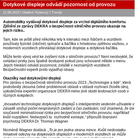
Dotykové displeje odvádí pozornost od provozu
11.08.2023 | Vladimír Rybecký | Trendy
Automobilky vydávají dotykové displeje za vrchol digitálního komfortu.
Zjištění ze zprávy DEKRA o bezpečnosti silničního provozu ukazuje na
jejich riziko..
Tam, kde se ještě před několika lety k interakci mezi řidičem a vozidlem
používaly fyzické (otočné) spínače a tlačítka s hmatovou zpětnou vazbou, v
moderních vozidlech převládají dotykové displeje a dotyková tlačítka.
Může tento vývoj vést ke zvýšení rizik v silničním provozu? Není neobvyklé, že
ovládací prvky jsou špatně dostupné pokud jsou schované někde v menu.
Jejich hledání odvádí pozornost, zvláště v neznámých vozidlech.
Bezpečnostní experti proto vyjadřují obavy.
Otazníky nad dotykovými displeji
Pro zprávu o bezpečnosti silničního provozu 2023 „Technologie a lidé“, která
podrobněji zkoumá četné problémové oblasti v oblasti rozhraní člověk-stroj,
uskutečnila expertní organizace DEKRA mimo jiné studii testovacích osob v
různých kokpitech.
„Inovativní technologie dotykových displejů s inteligentním vedením uživatele v
zásadě snižují počet nesprávných zadání a čas zadávání, což znamená, že lze
současně minimalizovat rizika pro bezpečnost silničního provozu, například
kvůli rozptýlení. Nebezpečí tu rozhodně existuje,“
připouští dopravní
psycholog DEKRA Dr. Thomas Wagner.
Nicméně Wagner dodává:
„To je jen jedna strana mince. Kvůli nedostatku
hmatové odezvy na dotykových displejích v moderních vozidlech se může