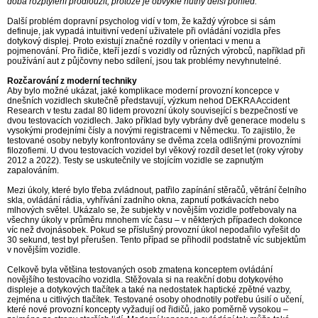
doba rozptýlení prodloužit, protože je obvykle nutný delší pohled.“
Další problém dopravní psycholog vidí v tom, že každý výrobce si sám
definuje, jak vypadá intuitivní vedení uživatele při ovládání vozidla přes
dotykový displej. Proto existují značné rozdíly v orientaci v menu a
pojmenování. Pro řidiče, kteří jezdí s vozidly od různých výrobců, například při
používání aut z půjčovny nebo sdílení, jsou tak problémy nevyhnutelné.
Rozčarování z moderní techniky
Aby bylo možné ukázat, jaké komplikace moderní provozní koncepce v
dnešních vozidlech skutečně představují, výzkum nehod DEKRA Accident
Research v testu zadal 80 lidem provozní úkoly související s bezpečností ve
dvou testovacích vozidlech. Jako příklad byly vybrány dvě generace modelu s
vysokými prodejními čísly a novými registracemi v Německu. To zajistilo, že
testované osoby nebyly konfrontovány se dvěma zcela odlišnými provozními
filozofiemi. U dvou testovacích vozidel byl věkový rozdíl deset let (roky výroby
2012 a 2022). Testy se uskutečnily ve stojícím vozidle se zapnutým
zapalováním.
Mezi úkoly, které bylo třeba zvládnout, patřilo zapínání stěračů, větrání čelního
skla, ovládání rádia, vyhřívání zadního okna, zapnutí potkávacích nebo
mlhových světel. Ukázalo se, že subjekty v novějším vozidle potřebovaly na
všechny úkoly v průměru mnohem víc času – v některých případech dokonce
víc než dvojnásobek. Pokud se příslušný provozní úkol nepodařilo vyřešit do
30 sekund, test byl přerušen. Tento případ se přihodil podstatně víc subjektům
v novějším vozidle.
Celkově byla většina testovaných osob zmatena konceptem ovládání
novějšího testovacího vozidla. Stěžovala si na reakční dobu dotykového
displeje a dotykových tlačítek a také na nedostatek haptické zpětné vazby,
zejména u citlivých tlačítek. Testované osoby ohodnotily potřebu úsilí o učení,
které nové provozní koncepty vyžadují od řidičů, jako poměrně vysokou –