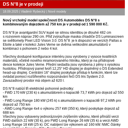
DS N°8 je v prodeji
18.09.2025 | Vladimír Rybecký | Nové modely
Nový vrcholný model společnosti DS Automobiles DS N°8 s
kombinovaným dojezdem až 750 km je v prodeji od 1 590 000 Kč.
DS N°8 je avantgardní SUV kupé se silnou identitou je dlouhé 482 cm
s rozvorem náprav 290 cm. Příď zvýrazňuje maska chladiče DS Luminascreen
se světlomety Pixel LED Vision 3.0. DS N°8 je k dispozici ve verzích Pallas a
Etoile a také v kolekci Jules Verne se dvěma velikostmi akumulátorů v
kombinaci s pohonem 2 nebo 4 kol.
Všechny dostupné konfigurace interiéru jsou vyrobeny z vysoce kvalitních
materiálů, včetně nového mramorovaného hliníku, který je na přístrojové
desce kolekce Jules Verne. Přední sedadla jsou vyrobena z pěny s vysokou
hustotou. Přístrojový panel tvoří 12,25“ HD displej je doplněný o DS Extended
head-up displej. Centrální 16“ displej poskytuje přístup k funkcím, které lze
ovládat pomocí rozšířeného rozpoznávání řeči DS Iris System 2.0.
Zavazadlový prostor má objem až 620 l.
DS N°8 nabízí tři elektrické pohonné jednotky:
- FWD 170 kW (230 k) s akumulátorem o kapacitě 73,7 kWh pro dojezd až 550
km
- FWD Long Range 180 kW (245 k) s akumulátorem o kapacitě 97,2 kWh pro
dojezd až 750 km
- AWD Long Range 4x4 o výkonu 257 kW (350 k), který poskytuje dojezd až
688 km
Všechny jsou vybaveny jednorázovým zvýšením výkonu, které přináší verzi
FWD dalších 22 kW (30 k), pro FWD Long Range 26 kW (35 k) a verzi AWD
Long Range 18 kW (25 k). DC nabíjení lze výkonem až 160 kW. NMC články