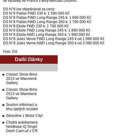
se vyrábějí ve Francii v Billy-Berclau Douvrin.
DS N°8 lze objednávat za ceny:
DS N°8 Pallas FWD 230 k: 1 590 000 Kč
DS N°8 Pallas FWD Long Range 245 k: 1 690 000 Kč
DS N°8 Pallas AWD Long Range 350 k: 1 790 000 Kč
DS N°8 Etoile FWD 230 k: 1 790 000 Kč
DS N°8 Etoile FWD Long Range 245 k: 1 890 000 Kč
DS N°8 Etoile AWD Long Range 350 k: 1 990 000 Kč
DS N°8 Jules Verne FWD Long Range 245 k od 1 990 000 Kč
DS N°8 Jules Verne AWD Long Range 350 k od 2 090 000 Kč
Foto: DS
Další články
Classic Show Brno
2013 ve Wannieck
Gallery
Classic Show Brno
2013 ve Wannieck
Gallery
Souhrn informací o
trhu ojetých vozidel
Zdravíme z Motor City!
Chytrá autokamera
Nextbase iQ Smart
Dash Cam už v ČR