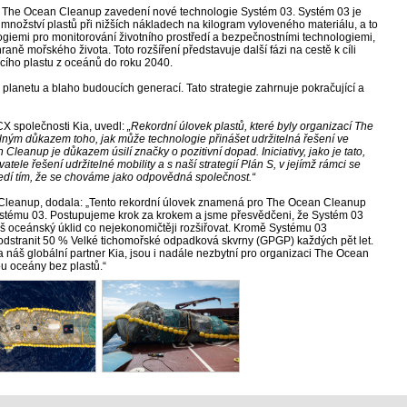
e The Ocean Cleanup zavedení nové technologie Systém 03. Systém 03 je
 množství plastů při nižších nákladech na kilogram vyloveného materiálu, a to
logiemi pro monitorování životního prostředí a bezpečnostními technologiemi,
aně mořského života. Toto rozšíření představuje další fázi na cestě k cíli
cího plastu z oceánů do roku 2040.
 planetu a blaho budoucích generací. Tato strategie zahrnuje pokračující a
CX společnosti Kia, uvedl:
„Rekordní úlovek plastů, které byly organizací The
ným důkazem toho, jak může technologie přinášet udržitelná řešení ve
Cleanup je důkazem úsilí značky o pozitivní dopad. Iniciativy, jako je tato,
le řešení udržitelné mobility a s naší strategií Plán S, v jejímž rámci se
edí tím, že se chováme jako odpovědná společnost.“
n Cleanup, dodala: „Tento rekordní úlovek znamená pro The Ocean Cleanup
ystému 03. Postupujeme krok za krokem a jsme přesvědčeni, že Systém 03
š oceánský úklid co nejekonomičtěji rozšiřovat. Kromě Systému 03
 odstranit 50 % Velké tichomořské odpadková skvrny (GPGP) každých pět let.
náš globální partner Kia, jsou i nadále nezbytní pro organizaci The Ocean
u oceány bez plastů.“