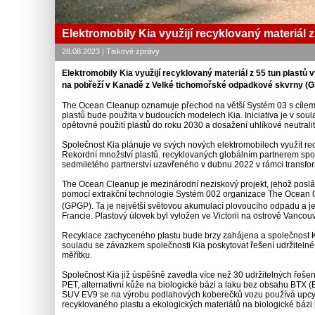
Elektromobily Kia využijí recyklovaný materiál 
28.08.2023 | Tiskové zprávy
Elektromobily Kia využijí recyklovaný materiál z 55 tun plast
na pobřeží v Kanadě z Velké tichomořské odpadkové skvrny (GP
The Ocean Cleanup oznamuje přechod na větší Systém 03 s cílem 
plastů bude použita v budoucích modelech Kia. Iniciativa je v soul
opětovné použití plastů do roku 2030 a dosažení uhlíkové neutrali
Společnost Kia plánuje ve svých nových elektromobilech využít rec
Rekordní množství plastů. recyklovaných globálním partnerem spol
sedmiletého partnerství uzavřeného v dubnu 2022 v rámci transform
The Ocean Cleanup je mezinárodní neziskový projekt, jehož poslá
pomocí extrakční technologie Systém 002 organizace The Ocean 
(GPGP). Ta je největší světovou akumulací plovoucího odpadu a je
Francie. Plastový úlovek byl vyložen ve Victorii na ostrově Vanco
Recyklace zachyceného plastu bude brzy zahájena a společnost Kia
souladu se závazkem společnosti Kia poskytovat řešení udržitelné 
měřítku.
Společnost Kia již úspěšně zavedla více než 30 udržitelných řeše
PET, alternativní kůže na biologické bázi a laku bez obsahu BTX 
SUV EV9 se na výrobu podlahových koberečků vozu používá upcykl
recyklovaného plastu a ekologických materiálů na biologické bázi