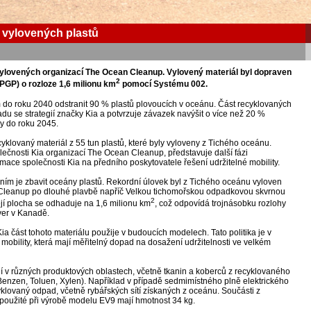
z vylovených plastů
ů vylovených organizací The Ocean Cleanup. Vylovený materiál byl dopraven
2
GP) o rozloze 1,6 milionu km
pomocí Systému 002.
do roku 2040 odstranit 90 % plastů plovoucích v oceánu. Část recyklovaných
adu se strategií značky Kia a potvrzuje závazek navýšit o více než 20 %
ty do roku 2045.
yklovaný materiál z 55 tun plastů, které byly vyloveny z Tichého oceánu.
ečnosti Kia organizací The Ocean Cleanup, představuje další fázi
ace společnosti Kia na předního poskytovatele řešení udržitelné mobility.
ním je zbavit oceány plastů. Rekordní úlovek byl z Tichého oceánu vyloven
Cleanup po dlouhé plavbě napříč Velkou tichomořskou odpadkovou skvrnou
2
jí plocha se odhaduje na 1,6 milionu km
, což odpovídá trojnásobku rozlohy
uver v Kanadě.
 část tohoto materiálu použije v budoucích modelech. Tato politika je v
mobility, která mají měřitelný dopad na dosažení udržitelnosti ve velkém
ní v různých produktových oblastech, včetně tkanin a koberců z recyklovaného
(Benzen, Toluen, Xylen). Například v případě sedmimístného plně elektrického
ovaný odpad, včetně rybářských sítí získaných z oceánu. Součásti z
 použité při výrobě modelu EV9 mají hmotnost 34 kg.