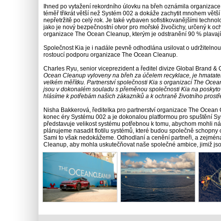
Ihned po vytažení rekordního úlovku na břeh oznámila organizac
téměř třikrát větší než Systém 002 a dokáže zachytit mnohem větší
nepřetržitě po celý rok. Je také vybaven sofistikovanějšími techno
jako je nový bezpečnostní otvor pro mořské živočichy, určený k ochr
organizace The Ocean Cleanup, kterým je odstranění 90 % plavají
Společnost Kia je i nadále pevně odhodlána usilovat o udržitelnou
rostoucí podporu organizace The Ocean Cleanup.
Charles Ryu, senior viceprezident a ředitel divize Global Brand & 
Ocean Cleanup vyloveny na břeh za účelem recyklace, je hmatatel
velkém měřítku. Partnerství společnosti Kia s organizací The Ocean 
jsou v dokonalém souladu s přeměnou společnosti Kia na poskytovate
hlásíme k potřebám našich zákazníků a k ochraně životního prostř
Nisha Bakkerová, ředitelka pro partnerství organizace The Ocea
konec éry Systému 002 a je dokonalou platformou pro spuštění S
představuje velikost systému potřebnou k tomu, abychom mohli ná
plánujeme nasadit flotilu systémů, které budou společně schopny
Sami to však nedokážeme. Odhodlaní a cenění partneři, a zejména 
Cleanup, aby mohla uskutečňovat naše společné ambice, jimiž jso