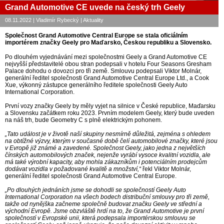
Grand Automotive CE uvede na český trh Geely
08.11.2022 | Vladimír Rybecký | Aktuality
Společnost Grand Automotive Central Europe se stala oficiálním
importérem značky Geely pro Maďarsko, Českou republiku a Slovensko.
Po dlouhém vyjednávání mezi společnostmi Geely a Grand Automotive CE
nejvyšší představitelé obou stran podepsali v hotelu Four Seasons Gresham
Palace dohodu o dovozci pro tři země. Smlouvu podepsali Viktor Molnár,
generální ředitel společnosti Grand Automotive Central Europe Ltd., a Cook
Xue, výkonný zástupce generálního ředitele společnosti Geely Auto
International Corporation.
První vozy značky Geely by měly vyjet na silnice v České republice, Maďarsku
a Slovensku začátkem roku 2023. Prvním modelem Geely, který bude uveden
na náš trh, bude Geometry C s plně elektrickým pohonem.
„Tato událost je v životě naší skupiny nesmírně důležitá, zejména s ohledem
na obtížné výzvy, kterým v současné době čelí automobilové značky, které jsou
v Evropě již známé a zavedené. Společnost Geely, jako jedna z největších
čínských automobilových značek, nejenže vyrábí vysoce kvalitní vozidla, ale
má také výrobní kapacity, aby mohla zákazníkům i potenciálním prodejcům
dodávat vozidla v požadované kvalitě a množství,“
řekl Viktor Molnár,
generální ředitel společnosti Grand Automotive Central Europe.
„Po dlouhých jednáních jsme se dohodli se společností Geely Auto
International Corporation na všech bodech distribuční smlouvy pro tři země,
takže od nynějška začneme společně budovat značku Geely ve střední a
východní Evropě. Jsme obzvláště hrdí na to, že Grand Automotive je první
společností v Evropské unii, která podepsala importérskou smlouvu se