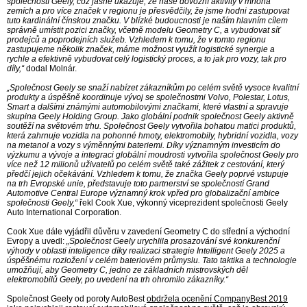
společností Geely, což jasně ukazuje, že naše dovozní aktivity v mnoha
zemích a pro více značek v regionu je přesvědčily, že jsme hodni zastupovat
tuto kardinální čínskou značku. V blízké budoucnosti je naším hlavním cílem
správně umístit pozici značky, včetně modelu Geometry C, a vybudovat síť
prodejců a poprodejních služeb. Vzhledem k tomu, že v tomto regionu
zastupujeme několik značek, máme možnost využít logistické synergie a
rychle a efektivně vybudovat celý logistický proces, a to jak pro vozy, tak pro
díly,“
dodal Molnár.
„Společnost Geely se snaží nabízet zákazníkům po celém světě vysoce kvalitní
produkty a úspěšně koordinuje vývoj se společnostmi Volvo, Polestar, Lotus,
Smart a dalšími známými automobilovými značkami, které vlastní a spravuje
skupina Geely Holding Group. Jako globální podnik společnost Geely aktivně
soutěží na světovém trhu. Společnost Geely vytvořila bohatou matici produktů,
která zahrnuje vozidla na pohonné hmoty, elektromobily, hybridní vozidla, vozy
na metanol a vozy s výměnnými bateriemi. Díky významným investicím do
výzkumu a vývoje a integraci globální moudrosti vytvořila společnost Geely pro
více než 12 milionů uživatelů po celém světě také zážitek z cestování, který
předčí jejich očekávání. Vzhledem k tomu, že značka Geely poprvé vstupuje
na trh Evropské unie, představuje toto partnerství se společností Grand
Automotive Central Europe významný krok vpřed pro globalizační ambice
společnosti Geely,“
řekl Cook Xue, výkonný viceprezident společnosti Geely
Auto International Corporation.
Cook Xue dále vyjádřil důvěru v zavedení Geometry C do střední a východní
Evropy a uvedl:
„Společnost Geely urychlila prosazování své konkurenční
výhody v oblasti inteligence díky realizaci strategie Intelligent Geely 2025 a
úspěšnému rozložení v celém bateriovém průmyslu. Tato taktika a technologie
umožňují, aby Geometry C, jedno ze základních mistrovských děl
elektromobilů Geely, po uvedení na trh ohromilo zákazníky.“
Společnost Geely od poroty AutoBest
obdržela ocenění CompanyBest 2019