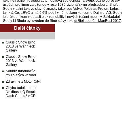
jako nejrychleji rostoucí automobilová společnost na světě, což je obrovský
úspěch pro firmu založenou v roce 1986 vizionářským předsedou Li Shufu.
Geely vlastní takové slavné značky jako jsou Volvo, Polestar, Proton, Lotus,
Lynk & Co, LEVC a má 9,6% podíl v německém koncernu Daimler AG. Geely
je průkopníkem v oblasti elektromobility i nových řešení mobility. Zakladatel
Geely Li Shufu byl uveden do Síně slávy jako
držitel ocenění ManBest 2017
.
Další články
Classic Show Brno
2013 ve Wannieck
Gallery
Classic Show Brno
2013 ve Wannieck
Gallery
Souhrn informací o
trhu ojetých vozidel
Zdravíme z Motor City!
Chytrá autokamera
Nextbase iQ Smart
Dash Cam už v ČR