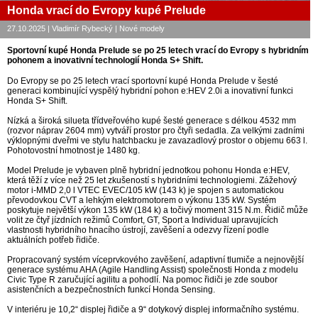
Honda vrací do Evropy kupé Prelude
27.10.2025 | Vladimír Rybecký | Nové modely
Sportovní kupé Honda Prelude se po 25 letech vrací do Evropy s hybridním
pohonem a inovativní technologií Honda S+ Shift.
Do Evropy se po 25 letech vrací sportovní kupé Honda Prelude v šesté
generaci kombinující vyspělý hybridní pohon e:HEV 2.0i a inovativní funkci
Honda S+ Shift.
Nízká a široká silueta třídveřového kupé šesté generace s délkou 4532 mm
(rozvor náprav 2604 mm) vytváří prostor pro čtyři sedadla. Za velkými zadními
výklopnými dveřmi ve stylu hatchbacku je zavazadlový prostor o objemu 663 l.
Pohotovostní hmotnost je 1480 kg.
Model Prelude je vybaven plně hybridní jednotkou pohonu Honda e:HEV,
která těží z více než 25 let zkušeností s hybridními technologiemi. Zážehový
motor i-MMD 2,0 l VTEC EVEC/105 kW (143 k) je spojen s automatickou
převodovkou CVT a lehkým elektromotorem o výkonu 135 kW. Systém
poskytuje největší výkon 135 kW (184 k) a točivý moment 315 N.m. Řidič může
volit ze čtyř jízdních režimů Comfort, GT, Sport a Individual upravujících
vlastnosti hybridního hnacího ústrojí, zavěšení a odezvy řízení podle
aktuálních potřeb řidiče.
Propracovaný systém víceprvkového zavěšení, adaptivní tlumiče a nejnovější
generace systému AHA (Agile Handling Assist) společnosti Honda z modelu
Civic Type R zaručující agilitu a pohodlí. Na pomoc řidiči je zde soubor
asistenčních a bezpečnostních funkcí Honda Sensing.
V interiéru je 10,2“ displej řidiče a 9“ dotykový displej informačního systému.