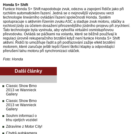
Honda S+ Shift
Funkce Honda S+ Shift napodobuje zvuk, odezvu a zapojení řidiče jako při
rychlém automatickém řazení. Jedná se o nejnovější vývojovou verzi
technologie lineárního ovládání řazení společnosti Honda. Systém
spolupracuje s aktivním řízením zvuku ASC a slaďuje zvuk motoru, otáčky a
rychlost jízdy za účelem dosažení přirozenějšího jízdního projevu při zrychlení.
Tato technologie byla vyvinuta, aby vytvořila virtuální osmistupňovou
převodovku. Ovládá se páčkami na volantu, které se běžně používají k
regulaci úrovně rekuperačního brzdění když není funkce Honda S+ Shift
aktivní. Řidiči to umožňuje řadit a při podřazování zažije efekt brzdění
motorem, které zaručuje ještě lepší řízení škrticí klapky a odpovídající
přerušení tahu motoru při synchronizaci otáček.
Foto: Honda
Další články
Classic Show Brno
2013 ve Wannieck
Gallery
Classic Show Brno
2013 ve Wannieck
Gallery
Souhrn informací o
trhu ojetých vozidel
Zdravíme z Motor City!
Chytrá autokamera