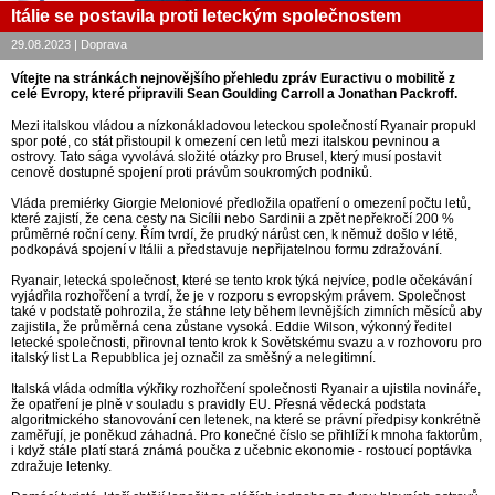
Itálie se postavila proti leteckým společnostem
29.08.2023 | Doprava
Vítejte na stránkách nejnovějšího přehledu zpráv Euractivu o mobilitě z
celé Evropy, které připravili Sean Goulding Carroll a Jonathan Packroff.
Mezi italskou vládou a nízkonákladovou leteckou společností Ryanair propukl
spor poté, co stát přistoupil k omezení cen letů mezi italskou pevninou a
ostrovy. Tato sága vyvolává složité otázky pro Brusel, který musí postavit
cenově dostupné spojení proti právům soukromých podniků.
Vláda premiérky Giorgie Meloniové předložila opatření o omezení počtu letů,
které zajistí, že cena cesty na Sicílii nebo Sardinii a zpět nepřekročí 200 %
průměrné roční ceny. Řím tvrdí, že prudký nárůst cen, k němuž došlo v létě,
podkopává spojení v Itálii a představuje nepřijatelnou formu zdražování.
Ryanair, letecká společnost, které se tento krok týká nejvíce, podle očekávání
vyjádřila rozhořčení a tvrdí, že je v rozporu s evropským právem. Společnost
také v podstatě pohrozila, že stáhne lety během levnějších zimních měsíců aby
zajistila, že průměrná cena zůstane vysoká. Eddie Wilson, výkonný ředitel
letecké společnosti, přirovnal tento krok k Sovětskému svazu a v rozhovoru pro
italský list La Repubblica jej označil za směšný a nelegitimní.
Italská vláda odmítla výkřiky rozhořčení společnosti Ryanair a ujistila novináře,
že opatření je plně v souladu s pravidly EU. Přesná vědecká podstata
algoritmického stanovování cen letenek, na které se právní předpisy konkrétně
zaměřují, je poněkud záhadná. Pro konečné číslo se přihlíží k mnoha faktorům,
i když stále platí stará známá poučka z učebnic ekonomie - rostoucí poptávka
zdražuje letenky.