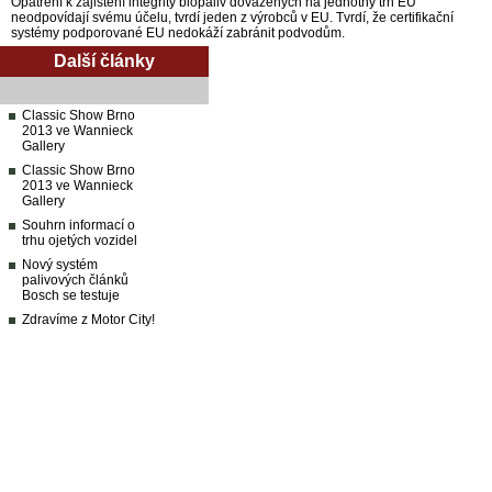
Opatření k zajištění integrity biopaliv dovážených na jednotný trh EU
neodpovídají svému účelu, tvrdí jeden z výrobců v EU. Tvrdí, že certifikační
systémy podporované EU nedokáží zabránit podvodům.
Další články
Classic Show Brno
2013 ve Wannieck
Gallery
Classic Show Brno
2013 ve Wannieck
Gallery
Souhrn informací o
trhu ojetých vozidel
Nový systém
palivových článků
Bosch se testuje
Zdravíme z Motor City!