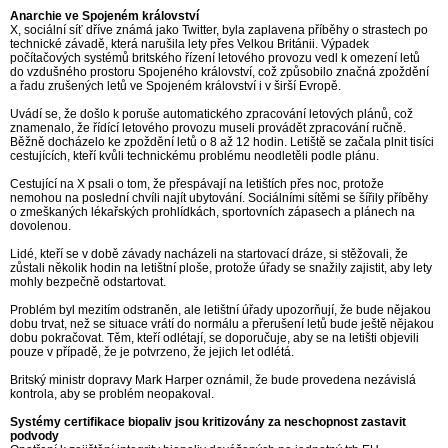
Anarchie ve Spojeném království
X, sociální síť dříve známá jako Twitter, byla zaplavena příběhy o strastech po
technické závadě, která narušila lety přes Velkou Británii. Výpadek
počítačových systémů britského řízení letového provozu vedl k omezení letů
do vzdušného prostoru Spojeného království, což způsobilo značná zpoždění
a řadu zrušených letů ve Spojeném království i v širší Evropě.
Uvádí se, že došlo k poruše automatického zpracování letových plánů, což
znamenalo, že řídící letového provozu museli provádět zpracování ručně.
Běžně docházelo ke zpoždění letů o 8 až 12 hodin. Letiště se začala plnit tisíci
cestujících, kteří kvůli technickému problému neodletěli podle plánu.
Cestující na X psali o tom, že přespávají na letištích přes noc, protože
nemohou na poslední chvíli najít ubytování. Sociálními sítěmi se šířily příběhy
o zmeškaných lékařských prohlídkách, sportovních zápasech a plánech na
dovolenou.
Lidé, kteří se v době závady nacházeli na startovací dráze, si stěžovali, že
zůstali několik hodin na letištní ploše, protože úřady se snažily zajistit, aby lety
mohly bezpečně odstartovat.
Problém byl mezitím odstraněn, ale letištní úřady upozorňují, že bude nějakou
dobu trvat, než se situace vrátí do normálu a přerušení letů bude ještě nějakou
dobu pokračovat. Těm, kteří odlétají, se doporučuje, aby se na letišti objevili
pouze v případě, že je potvrzeno, že jejich let odlétá.
Britský ministr dopravy Mark Harper oznámil, že bude provedena nezávislá
kontrola, aby se problém neopakoval.
Systémy certifikace biopaliv jsou kritizovány za neschopnost zastavit
podvody