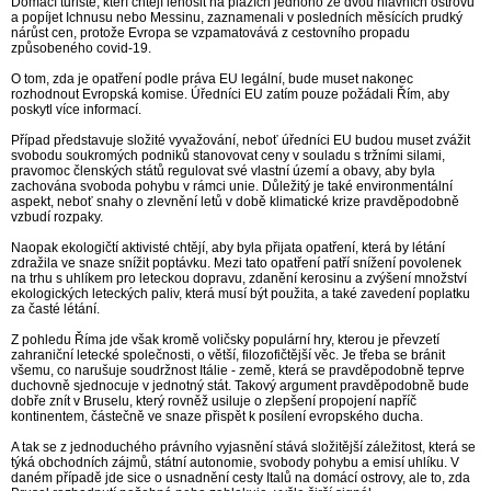
Domácí turisté, kteří chtějí lenošit na plážích jednoho ze dvou hlavních ostrovů
a popíjet Ichnusu nebo Messinu, zaznamenali v posledních měsících prudký
nárůst cen, protože Evropa se vzpamatovává z cestovního propadu
způsobeného covid-19.
O tom, zda je opatření podle práva EU legální, bude muset nakonec
rozhodnout Evropská komise. Úředníci EU zatím pouze požádali Řím, aby
poskytl více informací.
Případ představuje složité vyvažování, neboť úředníci EU budou muset zvážit
svobodu soukromých podniků stanovovat ceny v souladu s tržními silami,
pravomoc členských států regulovat své vlastní území a obavy, aby byla
zachována svoboda pohybu v rámci unie. Důležitý je také environmentální
aspekt, neboť snahy o zlevnění letů v době klimatické krize pravděpodobně
vzbudí rozpaky.
Naopak ekologičtí aktivisté chtějí, aby byla přijata opatření, která by létání
zdražila ve snaze snížit poptávku. Mezi tato opatření patří snížení povolenek
na trhu s uhlíkem pro leteckou dopravu, zdanění kerosinu a zvýšení množství
ekologických leteckých paliv, která musí být použita, a také zavedení poplatku
za časté létání.
Z pohledu Říma jde však kromě voličsky populární hry, kterou je převzetí
zahraniční letecké společnosti, o větší, filozofičtější věc. Je třeba se bránit
všemu, co narušuje soudržnost Itálie - země, která se pravděpodobně teprve
duchovně sjednocuje v jednotný stát. Takový argument pravděpodobně bude
dobře znít v Bruselu, který rovněž usiluje o zlepšení propojení napříč
kontinentem, částečně ve snaze přispět k posílení evropského ducha.
A tak se z jednoduchého právního vyjasnění stává složitější záležitost, která se
týká obchodních zájmů, státní autonomie, svobody pohybu a emisí uhlíku. V
daném případě jde sice o usnadnění cesty Italů na domácí ostrovy, ale to, zda