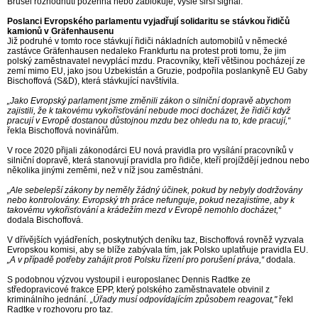
Brusel rozhodnutí požehná nebo zablokuje, vyšle širší signál.
Poslanci Evropského parlamentu vyjadřují solidaritu se stávkou řidičů
kamionů v Gräfenhausenu
Již podruhé v tomto roce stávkují řidiči nákladních automobilů v německé
zastávce Gräfenhausen nedaleko Frankfurtu na protest proti tomu, že jim
polský zaměstnavatel nevyplácí mzdu. Pracovníky, kteří většinou pocházejí ze
zemí mimo EU, jako jsou Uzbekistán a Gruzie, podpořila poslankyně EU Gaby
Bischoffová (S&D), která stávkující navštívila.
„Jako Evropský parlament jsme změnili zákon o silniční dopravě abychom
zajistili, že k takovému vykořisťování nebude moci docházet, že řidiči když
pracují v Evropě dostanou důstojnou mzdu bez ohledu na to, kde pracují,“
řekla Bischoffová novinářům.
V roce 2020 přijali zákonodárci EU nová pravidla pro vysílání pracovníků v
silniční dopravě, která stanovují pravidla pro řidiče, kteří projíždějí jednou nebo
několika jinými zeměmi, než v níž jsou zaměstnáni.
„Ale sebelepší zákony by neměly žádný účinek, pokud by nebyly dodržovány
nebo kontrolovány. Evropský trh práce nefunguje, pokud nezajistíme, aby k
takovému vykořisťování a krádežím mezd v Evropě nemohlo docházet,“
dodala Bischoffová.
V dřívějších vyjádřeních, poskytnutých deníku taz, Bischoffová rovněž vyzvala
Evropskou komisi, aby se blíže zabývala tím, jak Polsko uplatňuje pravidla EU.
„A v případě potřeby zahájit proti Polsku řízení pro porušení práva,“
dodala.
S podobnou výzvou vystoupil i europoslanec Dennis Radtke ze
středopravicové frakce EPP, který polského zaměstnavatele obvinil z
kriminálního jednání.
„Úřady musí odpovídajícím způsobem reagovat,"
řekl
Radtke v rozhovoru pro taz.