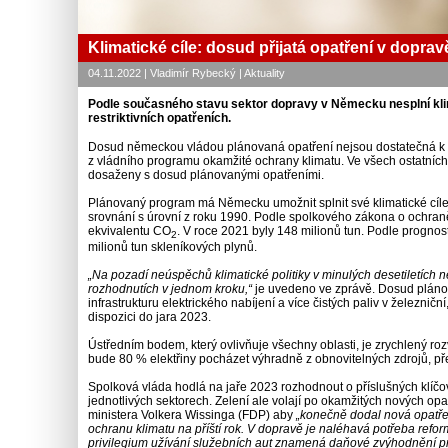
Klimatické cíle: dosud přijatá opatření v doprav
04.11.2022 | Vladimír Rybecký | Aktuality
Podle současného stavu sektor dopravy v Německu nesplní klima
restriktivních opatřeních.
Dosud německou vládou plánovaná opatření nejsou dostatečná k do
z vládního programu okamžité ochrany klimatu. Ve všech ostatních 
dosaženy s dosud plánovanými opatřeními.
Plánovaný program má Německu umožnit splnit své klimatické cíle 
srovnání s úrovní z roku 1990. Podle spolkového zákona o ochraně
ekvivalentu CO
. V roce 2021 byly 148 milionů tun. Podle prognos
2
milionů tun skleníkových plynů.
„Na pozadí neúspěchů klimatické politiky v minulých desetiletíc
rozhodnutích v jednom kroku,“
je uvedeno ve zprávě. Dosud plánova
infrastrukturu elektrického nabíjení a více čistých paliv v železni
dispozici do jara 2023.
Ústředním bodem, který ovlivňuje všechny oblasti, je zrychlený r
bude 80 % elektřiny pocházet výhradně z obnovitelných zdrojů, pře
Spolková vláda hodlá na jaře 2023 rozhodnout o příslušných klíčo
jednotlivých sektorech. Zelení ale volají po okamžitých nových o
ministera Volkera Wissinga (FDP) aby
„konečně dodal nová opatřen
ochranu klimatu na příští rok. V dopravě je naléhavá potřeba refo
privilegium užívání služebních aut znamená daňové zvýhodnění pro