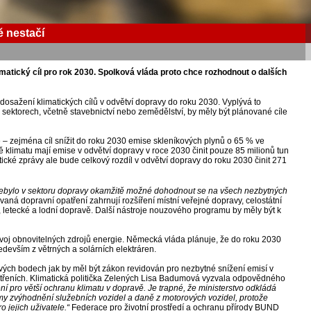
ě nestačí
tický cíl pro rok 2030. Spolková vláda proto chce rozhodnout o dalších
sažení klimatických cílů v odvětví dopravy do roku 2030. Vyplývá to
sektorech, včetně stavebnictví nebo zemědělství, by měly být plánované cíle
– zejména cíl snížit do roku 2030 emise skleníkových plynů o 65 % ve
 klimatu mají emise v odvětví dopravy v roce 2030 činit pouze 85 milionů tun
tické zprávy ale bude celkový rozdíl v odvětví dopravy do roku 2030 činit 271
h nebylo v sektoru dopravy okamžitě možné dohodnout se na všech nezbytných
ná dopravní opatření zahrnují rozšíření místní veřejné dopravy, celostátní
ční, letecké a lodní dopravě. Další nástroje nouzového programu by měly být k
ozvoj obnovitelných zdrojů energie. Německá vláda plánuje, že do roku 2030
devším z větrných a solárních elektráren.
vých bodech jak by měl být zákon revidován pro nezbytné snížení emisí v
patřeních. Klimatická politička Zelených Lisa Badumová vyzvala odpovědného
í pro větší ochranu klimatu v dopravě. Je trapné, že ministerstvo odkládá
rmy zvýhodnění služebních vozidel a daně z motorových vozidel, protože
 jejich uživatele.“
Federace pro životní prostředí a ochranu přírody BUND