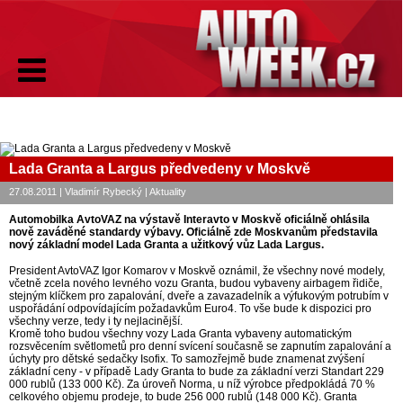
Lada Granta a Largus předvedeny v Moskvě
27.08.2011 | Vladimír Rybecký | Aktuality
Automobilka AvtoVAZ na výstavě Interavto v Moskvě oficiálně ohlásila
nově zaváděné standardy výbavy. Oficiálně zde Moskvanům představila
nový základní model Lada Granta a užitkový vůz Lada Largus.
President AvtoVAZ Igor Komarov v Moskvě oznámil, že všechny nové modely,
včetně zcela nového levného vozu Granta, budou vybaveny airbagem řidiče,
stejným klíčkem pro zapalování, dveře a zavazadelník a výfukovým potrubím v
uspořádání odpovídajícím požadavkům Euro4. To vše bude k dispozici pro
všechny verze, tedy i ty nejlacinější.
Kromě toho budou všechny vozy Lada Granta vybaveny automatickým
rozsvěcením světlometů pro denní svícení současně se zapnutím zapalování a
úchyty pro dětské sedačky Isofix. To samozřejmě bude znamenat zvýšení
základní ceny - v případě Lady Granta to bude za základní verzi Standart 229
000 rublů (133 000 Kč). Za úroveň Norma, u níž výrobce předpokládá 70 %
celkového objemu prodeje, to bude 256 000 rublů (148 000 Kč). Granta