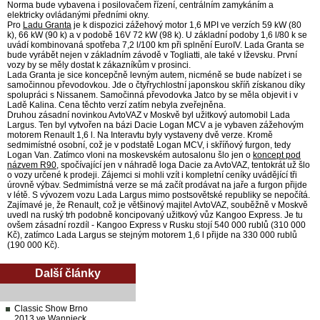
Norma bude vybavena i posilovačem řízení, centrálním zamykáním a
elektricky ovládanými předními okny.
Pro
Ladu Granta
je k dispozici zážehový motor 1,6 MPI ve verzích 59 kW (80
k), 66 kW (90 k) a v podobě 16V 72 kW (98 k). U základní podoby 1,6 l/80 k se
uvádí kombinovaná spotřeba 7,2 l/100 km při splnění EuroIV. Lada Granta se
bude vyrábět nejen v základním závodě v Togliatti, ale také v Iževsku. První
vozy by se měly dostat k zákazníkům v prosinci.
Lada Granta je sice koncepčně levným autem, nicméně se bude nabízet i se
samočinnou převodovkou. Jde o čtyřrychlostní japonskou skříň získanou díky
spolupráci s Nissanem. Samočinná převodovka Jatco by se měla objevit i v
Ladě Kalina. Cena těchto verzí zatím nebyla zveřejněna.
Druhou zásadní novinkou AvtoVAZ v Moskvě byl užitkový automobil Lada
Largus. Ten byl vytvořen na bázi Dacie Logan MCV a je vybaven zážehovým
motorem Renault 1,6 l. Na Interavtu byly vystaveny dvě verze. Kromě
sedmimístné osobní, což je v podstatě Logan MCV, i skříňový furgon, tedy
Logan Van. Zatímco vloni na moskevském autosalonu šlo jen o
koncept pod
názvem R90
, spočívající jen v náhradě loga Dacie za AvtoVAZ, tentokrát už šlo
o vozy určené k prodeji. Zájemci si mohli vzít i kompletní ceníky uvádějící tři
úrovně výbav. Sedmimístná verze se má začít prodávat na jaře a furgon přijde
v létě. S vývozem vozu Lada Largus mimo postsovětské republiky se nepočítá.
Zajímavé je, že Renault, což je většinový majitel AvtoVAZ, souběžně v Moskvě
uvedl na ruský trh podobně koncipovaný užitkový vůz Kangoo Express. Je tu
ovšem zásadní rozdíl - Kangoo Express v Rusku stojí 540 000 rublů (310 000
Kč), zatímco Lada Largus se stejným motorem 1,6 l přijde na 330 000 rublů
(190 000 Kč).
Další články
Classic Show Brno
2013 ve Wannieck