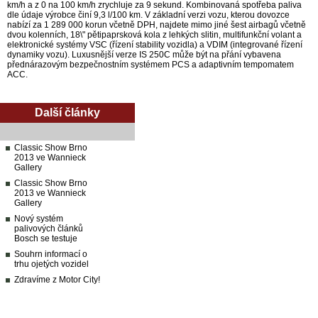
km/h a z 0 na 100 km/h zrychluje za 9 sekund. Kombinovaná spotřeba paliva
dle údaje výrobce činí 9,3 l/100 km. V základní verzi vozu, kterou dovozce
nabízí za 1 289 000 korun včetně DPH, najdete mimo jiné šest airbagů včetně
dvou kolenních, 18\" pětipaprsková kola z lehkých slitin, multifunkční volant a
elektronické systémy VSC (řízení stability vozidla) a VDIM (integrované řízení
dynamiky vozu). Luxusnější verze IS 250C může být na přání vybavena
přednárazovým bezpečnostním systémem PCS a adaptivním tempomatem
ACC.
Další články
Classic Show Brno
2013 ve Wannieck
Gallery
Classic Show Brno
2013 ve Wannieck
Gallery
Nový systém
palivových článků
Bosch se testuje
Souhrn informací o
trhu ojetých vozidel
Zdravíme z Motor City!