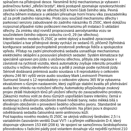
spínačem na přístrojové desce. Nesmírně tichý mechanismus je vybaven i
jedinečnou funkcí „střešní brzdy\", která postupně zpomaluje vysokorychlostní
zavírání v okamžiku, kdy se střecha blíží k horní části čelního skla. Pevná
střecha během instalace a ukládání přesahuje horní hranu víka zavazadelníku
až za profil zadního nárazníku. Proto jsou součástí mechanismu střechy i
parkovací senzory zabudované do zadního nárazníku IS 250C, které dokážou
rozpoznat případné riziko poškození mechanizmu při instalaci či ukládání
střechy. Za zmínku stojí rovněž propracovaná aerodynamika vozu se
součinitelem čelního odporu vzduchu cx=0, 29 (se střechou).
Interiér nového modelu IS 250C je velmi stylový a kvalitně zpracovaný.
Uspořádání a tvar přístrojové desky vychází ze sedanů IS, přičemž čtyřmístná
konfigurace sedadel pochopitelně prostorově preferuje řidiče a spolujezdce
vpředu. Přístup na zadní plnohodnotná sedadla usnadňuje mechanismus
elektrického sklápění a posouvání předních sedadel. Systém klimatizace byl
speciálně upraven pro jízdu s uloženou střechou, přibyla zde regulace v
závislosti na rychlosti vozidla, která automaticky zvyšuje intenzitu proudění
vzduchu v režimu otevřeného vozu a ještě ji zesiluje podle rychlosti jízdy.
Sériově dodávaná prémiová audio soustava s 8 reproduktory o celkovém
výkonu 246 W i vyšší verze audio soustavy Mark Levinson® Premium
Surround Sound s 12 reproduktory o celkovém výkonu 365 W je vybavena
ekvalizérem s různým nastavením, který zajišťuje stabilní kvalitu při přehrávání
audia bez ohledu na rozložení střechy. Automaticky přizpůsobuje zvukový
projev ztrátě hlubokých tónů při uložení střechy do zavazadlového prostoru.
Zákazníci mohou volit ze dvou různých uspořádání barev interiéru: černá v
kombinaci s dřevěným obložením tmavě hnědé barvy, nebo měkká bílá s
dřevěným obložením v provedení šedého očkového javoru. Standardně se
dodávají kožená sedadla, vpředu s vyhříváním. Na přání jsou k dispozici
odvětrávaná sedadla čalouněná semi-anilinovou kůží.
Pod kapotou nového modelu IS 250C se ukrývá vidlicový šestiválec 2,5 l s
variabilním časováním ventilů Dual VVT- i a přímým vstřikováním D-4, který
disponuje výkonem 153 kW (208 k). Ve spojení se samočinnou šestistupňovou
převodovkou s řadicími pádly pod volantem dosahuje vůz největší rychlost 210