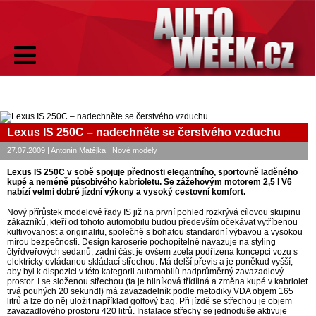
Lexus IS 250C – nadechněte se čerstvého vzduchu
27.07.2009 | Antonín Matějka | Nové modely
Lexus IS 250C v sobě spojuje přednosti elegantního, sportovně laděného
kupé a neméně působivého kabrioletu. Se zážehovým motorem 2,5 l V6
nabízí velmi dobré jízdní výkony a vysoký cestovní komfort.
Nový přírůstek modelové řady IS již na první pohled rozkrývá cílovou skupinu
zákazníků, kteří od tohoto automobilu budou především očekávat vytříbenou
kultivovanost a originalitu, společně s bohatou standardní výbavou a vysokou
mírou bezpečnosti. Design karoserie pochopitelně navazuje na styling
čtyřdveřových sedanů, zadní část je ovšem zcela podřízena koncepci vozu s
elektricky ovládanou skládací střechou. Má delší převis a je poněkud vyšší,
aby byl k dispozici v této kategorii automobilů nadprůměrný zavazadlový
prostor. I se složenou střechou (ta je hliníková třídílná a změna kupé v kabriolet
trvá pouhých 20 sekund!) má zavazadelník podle metodiky VDA objem 165
litrů a lze do něj uložit například golfový bag. Při jízdě se střechou je objem
zavazadlového prostoru 420 litrů. Instalace střechy se jednoduše aktivuje