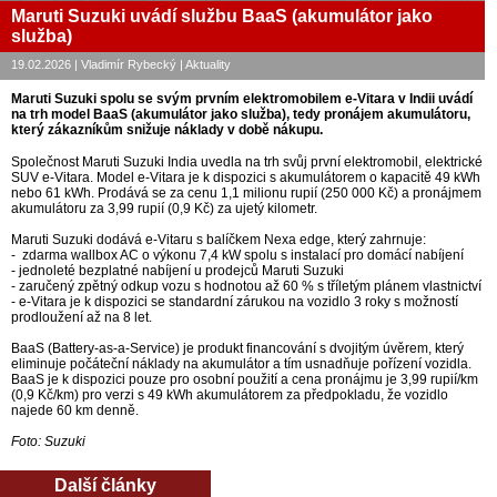
Maruti Suzuki uvádí službu BaaS (akumulátor jako
služba)
19.02.2026 | Vladimír Rybecký | Aktuality
Maruti Suzuki spolu se svým prvním elektromobilem e-Vitara v Indii uvádí
na trh model BaaS (akumulátor jako služba), tedy pronájem akumulátoru,
který zákazníkům snižuje náklady v době nákupu.
Společnost Maruti Suzuki India uvedla na trh svůj první elektromobil, elektrické
SUV e-Vitara. Model e-Vitara je k dispozici s akumulátorem o kapacitě 49 kWh
nebo 61 kWh. Prodává se za cenu 1,1 milionu rupií (250 000 Kč) a pronájmem
akumulátoru za 3,99 rupií (0,9 Kč) za ujetý kilometr.
Maruti Suzuki dodává e-Vitaru s balíčkem Nexa edge, který zahrnuje:
- zdarma wallbox AC o výkonu 7,4 kW spolu s instalací pro domácí nabíjení
- jednoleté bezplatné nabíjení u prodejců Maruti Suzuki
- zaručený zpětný odkup vozu s hodnotou až 60 % s tříletým plánem vlastnictví
- e-Vitara je k dispozici se standardní zárukou na vozidlo 3 roky s možností
prodloužení až na 8 let.
BaaS (Battery-as-a-Service) je produkt financování s dvojitým úvěrem, který
eliminuje počáteční náklady na akumulátor a tím usnadňuje pořízení vozidla.
BaaS je k dispozici pouze pro osobní použití a cena pronájmu je 3,99 rupií/km
(0,9 Kč/km) pro verzi s 49 kWh akumulátorem za předpokladu, že vozidlo
najede 60 km denně.
Foto: Suzuki
Další články