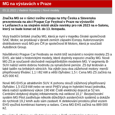
MG na výstavách v Praze
03.11.2022 | Vladimír Rybecký | Nové modely
Značka MG se v rámci svého vstupu na trhy Česka a Slovenska
prezentovala na akci Prague Car Festival v Praze na výstavišti
v Letňanech a na stejném místě ukáže novinky pro rok 2023 na e-Salonu,
který se bude konat od 10. do 13. listopadu.
Vozy tradiční britské značky MG, která je nyní v majetku čínské společnosti
SAIC Motor, se prodávají v deseti zemích západní Evropy. Autorizovaným
distributorem vozů MG pro ČR je společnost M Motors, která je součástí
AutoBinck Group.
Návštěvníci Prague Car Festivalu se mohli blíž seznámit s novými modely ZS a
EHS, ale také s historickými modely, které doplnily expozici značky MG. Nové
MG ZS je současně obchodně nejúspěšnějším modelem MG. V segmentu B-
SUV nabízí velmi dobrou hodnotu za vynaložené peníze. ZS byl testován a
také laděn na britských silnicích. Na výběr jsou dva zážehové motory: menší
přeplňovaný tříválec 1,1 l /82 kW a větší čtyřválec 1,5 l. Cena MG ZS začíná na
425 000 Kč.
Nové MG EHS je atraktivním SUV. K pohonu slouží zážehový přeplňovaný
čtyřválec 1,5 l/119 kW nebo ve verzi PHEV plug-in hybridní hnací jednotka,
která nabízí systémový výkon 190 kW. Čistě elektrický dojezd je 52 km.
Centrální dotykový displej infotainmentu má velikost 10,1“. Bezpečnostní
systém MG Pilot zastřešuje několik důležitých asistenčních systémů a dokáže
do rychlosti 19,2 km/h auto sám zastavit. K detekování prostoru před vozem
EHS využívá kombinaci kamery a radaru. Cena MG EHS začíná na 889 000
Kč.