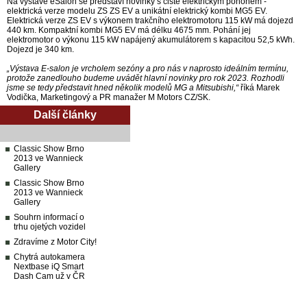
Na výstavě eSalon se představí novinky s čistě elektrickým pohonem -
elektrická verze modelu ZS ZS EV a unikátní elektrický kombi MG5 EV.
Elektrická verze ZS EV s výkonem trakčního elektromotoru 115 kW má dojezd
440 km. Kompaktní kombi MG5 EV má délku 4675 mm. Pohání jej
elektromotor o výkonu 115 kW napájený akumulátorem s kapacitou 52,5 kWh.
Dojezd je 340 km.
„Výstava E-salon je vrcholem sezóny a pro nás v naprosto ideálním termínu,
protože zanedlouho budeme uvádět hlavní novinky pro rok 2023. Rozhodli
jsme se tedy představit hned několik modelů MG a Mitsubishi,“
říká Marek
Vodička, Marketingový a PR manažer M Motors CZ/SK.
Další články
Classic Show Brno
2013 ve Wannieck
Gallery
Classic Show Brno
2013 ve Wannieck
Gallery
Souhrn informací o
trhu ojetých vozidel
Zdravíme z Motor City!
Chytrá autokamera
Nextbase iQ Smart
Dash Cam už v ČR