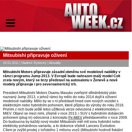
Mitsubishi připravuje oživení
20.01.2011 | Vladimír Rybecký | Aktuality
Mitsubishi Motors připravuje zásadní obměnu své modelové nabídky v
rámci programu Jump 2013. V Evropě bude nahrazen malý model Colt
zcela novým, který se brzy představí na autosalonu v Ženevě a nové
modely připravuje i pro severoamerický trh.
President Mitsubishi Motors Osamu Masuko zveřejnil střednědobý plán
nazvaný Jump 2013, v jehož rámci by mělo do roku 2014 dojít k oživení
modelové nabídky. Mělo by se v ní představit hned osm nových vozidel s
elektrickým nebo hybridním pohonem, které přijdou do výroby do roku 2016.
Prvním z nich bude ještě letos užitková verze odvozená z elektromobilu i-
MiEV. Objeví se mezi nimi, zřejmě v roce 2013, i SUV s hybridním dobíjecím
pohonem (plug in) odvozená z konceptu
Px-MiEV
představeného v roce 2009.
Do budoucna by každý nový model Mitsubishi měl mít svou hybridní nebo
elektricky poháněnou variantu, a to dokonce včetně Lanceru Evolution.
Cílem je zvýšit prodej z loňského 1 milionu vozů (Mitsubishi hodnotí fiskální