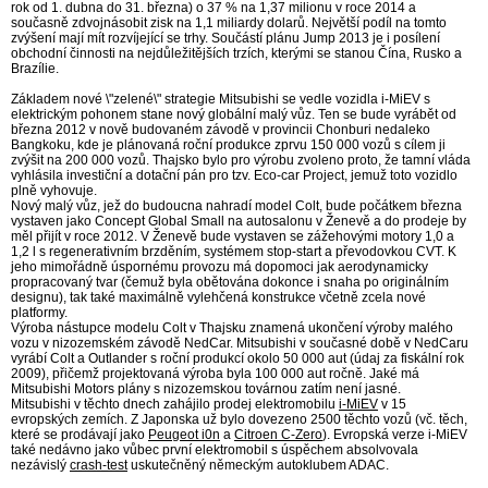
rok od 1. dubna do 31. března) o 37 % na 1,37 milionu v roce 2014 a
současně zdvojnásobit zisk na 1,1 miliardy dolarů. Největší podíl na tomto
zvýšení mají mít rozvíjející se trhy. Součástí plánu Jump 2013 je i posílení
obchodní činnosti na nejdůležitějších trzích, kterými se stanou Čína, Rusko a
Brazílie.
Základem nové \"zelené\" strategie Mitsubishi se vedle vozidla i-MiEV s
elektrickým pohonem stane nový globální malý vůz. Ten se bude vyrábět od
března 2012 v nově budovaném závodě v provincii Chonburi nedaleko
Bangkoku, kde je plánovaná roční produkce zprvu 150 000 vozů s cílem ji
zvýšit na 200 000 vozů. Thajsko bylo pro výrobu zvoleno proto, že tamní vláda
vyhlásila investiční a dotační pán pro tzv. Eco-car Project, jemuž toto vozidlo
plně vyhovuje.
Nový malý vůz, jež do budoucna nahradí model Colt, bude počátkem března
vystaven jako Concept Global Small na autosalonu v Ženevě a do prodeje by
měl přijít v roce 2012. V Ženevě bude vystaven se zážehovými motory 1,0 a
1,2 l s regenerativním brzděním, systémem stop-start a převodovkou CVT. K
jeho mimořádně úspornému provozu má dopomoci jak aerodynamicky
propracovaný tvar (čemuž byla obětována dokonce i snaha po originálním
designu), tak také maximálně vylehčená konstrukce včetně zcela nové
platformy.
Výroba nástupce modelu Colt v Thajsku znamená ukončení výroby malého
vozu v nizozemském závodě NedCar. Mitsubishi v současné době v NedCaru
vyrábí Colt a Outlander s roční produkcí okolo 50 000 aut (údaj za fiskální rok
2009), přičemž projektovaná výroba byla 100 000 aut ročně. Jaké má
Mitsubishi Motors plány s nizozemskou továrnou zatím není jasné.
Mitsubishi v těchto dnech zahájilo prodej elektromobilu
i-MiEV
v 15
evropských zemích. Z Japonska už bylo dovezeno 2500 těchto vozů (vč. těch,
které se prodávají jako
Peugeot i0n
a
Citroen C-Zero
). Evropská verze i-MiEV
také nedávno jako vůbec první elektromobil s úspěchem absolvovala
nezávislý
crash-test
uskutečněný německým autoklubem ADAC.