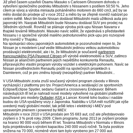
Již před časem uzavřeli Osamu Masuko s Carlosem Ghosnem dohodu o
vytvoření společného podniku Mitsubishi s Nissanem s podílem 50:50 %. Jeho
cílem je vývoj a výroba miniauta poháněného motorem do 660 cm3, jež by se
mělo dostat do prodeje už v roce 2012 a mělo by se zřejmě rovněž nabízet po
celém světě. Mezi tím bude Nissan dodávat Mitsubishi malá užitková auta pro
japonský trh. Naopak Mitsubishi bude Nissanu dodávat SUV pro prodej na
Středním východě. Rovněž se plánuje výroba pick-upu Nissan Navarra v
thajské továrně Mitsubishi. Masuko navíc sdělil, že vyjednává s představiteli
Nissanu i o společné výrobě malého jednotunového pick-upu pro rozvojové
trhy rovněž v Thajsku.
Na spolupráci obou japonských automobilek je pozoruhodné nejen to, že
Nissan je s modelem Leaf vedle Mitsubishi jedinou velkou automobilkou
prodávající elektromobil, ale i to, že Mitsubishi je současně
partnerem
francouzského PSA Peugeot Citroen
při výrobě elektromobilů a SUV, zatímco
Nissan je aliančním partnerem jejich největšího konkurenta Renaultu,
připravujícího vlastní program výroby vozidel s elektrickým pohonem. Navíc se
Nissan prostřednictvím Renaultu podílí na společných projektech s
Daimlerem, což je pro změnu bývalý (neúspěšný) partner Mitsubishi...
V USA Mitsubishi zcela zruší současný výrobní program závodu v Illinois
vycházející z platformy pro tzv. Project America a sestávající ze sportovních
Eclipse/Eclipse Spyder, sedanu Galant a crossoveru Endeavor. Během
následujících tří let je nahradí nové modely vytvořené na globální platformě
používané pro modely
Outlader
,
ASX
a Lancer. Kromě toho budou i nadále
budou do USA vyváženy vozy z Japonska. Nabídku v USA měl rozšířit jak výše
uvedený malý globální model, tak ještě letos i elektrický i-MiEV pod
upraveným jménem i powered by MiEV.
Mitsubishi v roce 2010 v USA prodalo jen 55 683 aut, což ale představovalo
zvýšení o 3 % proti roku 2009. Cílem programu Jump 2013 je zvýšení prodeje
na hranici 90 000 vozů během tří let. Továrna Mitsubishi v Normalu v Illinois
byla projektována s výrobní kapacitou 240 000 vozů ročně. Ta byla posléze
snížena na 70 000, nicméně vloni tam bylo vyrobeno jen 27 000 aut.