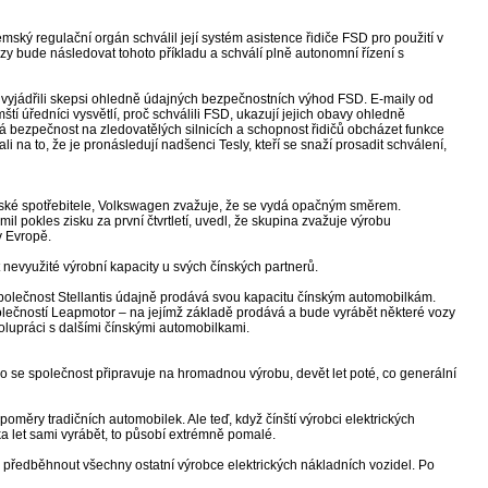
ský regulační orgán schválil její systém asistence řidiče FSD pro použití v
zy bude následovat tohoto příkladu a schválí plně autonomní řízení s
 vyjádřili skepsi ohledně údajných bezpečnostních výhod FSD. E-maily od
í úředníci vysvětlí, proč schválili FSD, ukazují jejich obavy ohledně
tá bezpečnost na zledovatělých silnicích a schopnost řidičů obcházet funkce
i na to, že je pronásledují nadšenci Tesly, kteří se snaží prosadit schválení,
ropské spotřebitele, Volkswagen zvažuje, že se vydá opačným směrem.
l pokles zisku za první čtvrtletí, uvedl, že skupina zvažuje výrobu
v Evropě.
nevyužité výrobní kapacity u svých čínských partnerů.
Společnost Stellantis údajně prodává svou kapacitu čínským automobilkám.
polečností Leapmotor – na jejímž základě prodává a bude vyrábět některé vozy
lupráci s dalšími čínskými automobilkami.
co se společnost připravuje na hromadnou výrobu, devět let poté, co generální
poměry tradičních automobilek. Ale teď, když čínští výrobci elektrických
ika let sami vyrábět, to působí extrémně pomalé.
i předběhnout všechny ostatní výrobce elektrických nákladních vozidel. Po