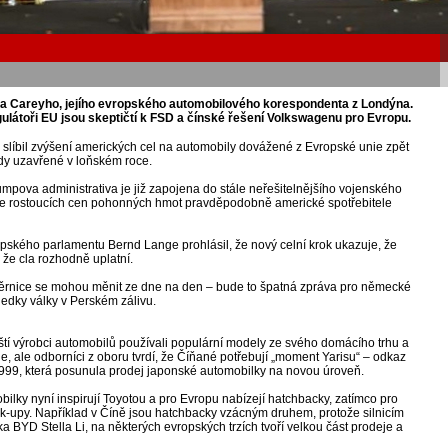
ka Careyho, jejího evropského automobilového korespondenta z Londýna.
gulátoři EU jsou skeptičtí k FSD a čínské řešení Volkswagenu pro Evropu.
 slíbil zvýšení amerických cel na automobily dovážené z Evropské unie zpět
dy uzavřené v loňském roce.
pova administrativa je již zapojena do stále neřešitelnějšího vojenského
dce rostoucích cen pohonných hmot pravděpodobně americké spotřebitele
ského parlamentu Bernd Lange prohlásil, že nový celní krok ukazuje, že
, že cla rozhodně uplatní.
ěrnice se mohou měnit ze dne na den – bude to špatná zpráva pro německé
ledky války v Perském zálivu.
ínští výrobci automobilů používali populární modely ze svého domácího trhu a
je, ale odborníci z oboru tvrdí, že Číňané potřebují „moment Yarisu“ – odkaz
1999, která posunula prodej japonské automobilky na novou úroveň.
ilky nyní inspirují Toyotou a pro Evropu nabízejí hatchbacky, zatímco pro
 pick-upy. Například v Číně jsou hatchbacky vzácným druhem, protože silnicím
 BYD Stella Li, na některých evropských trzích tvoří velkou část prodeje a