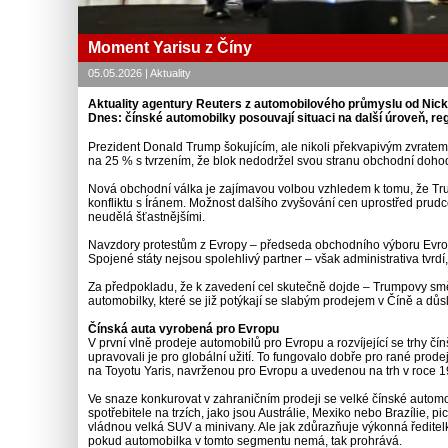
Moment Yarisu z Číny
05.05.2026 | Aktuality
Aktuality agentury Reuters z automobilového průmyslu od Nic
Dnes: čínské automobilky posouvají situaci na další úroveň, re
Prezident Donald Trump šokujícím, ale nikoli překvapivým zvratem
na 25 % s tvrzením, že blok nedodržel svou stranu obchodní doho
Nová obchodní válka je zajímavou volbou vzhledem k tomu, že Trum
konfliktu s Íránem. Možnost dalšího zvyšování cen uprostřed pru
neudělá šťastnějšími.
Navzdory protestům z Evropy – předseda obchodního výboru Evrop
Spojené státy nejsou spolehlivý partner – však administrativa tvrdí
Za předpokladu, že k zavedení cel skutečně dojde – Trumpovy sm
automobilky, které se již potýkají se slabým prodejem v Číně a důs
Čínská auta vyrobená pro Evropu
V první vlně prodeje automobilů pro Evropu a rozvíjející se trhy č
upravovali je pro globální užití. To fungovalo dobře pro rané prode
na Toyotu Yaris, navrženou pro Evropu a uvedenou na trh v roce 
Ve snaze konkurovat v zahraničním prodeji se velké čínské automob
spotřebitele na trzích, jako jsou Austrálie, Mexiko nebo Brazílie,
vládnou velká SUV a minivany. Ale jak zdůrazňuje výkonná ředitelka
pokud automobilka v tomto segmentu nemá, tak prohrává.