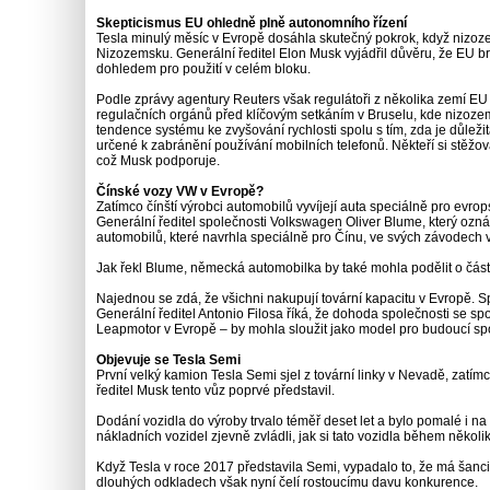
Skepticismus EU ohledně plně autonomního řízení
Tesla minulý měsíc v Evropě dosáhla skutečný pokrok, když nizozem
Nizozemsku. Generální ředitel Elon Musk vyjádřil důvěru, že EU br
dohledem pro použití v celém bloku.
Podle zprávy agentury Reuters však regulátoři z několika zemí EU
regulačních orgánů před klíčovým setkáním v Bruselu, kde nizozemšt
tendence systému ke zvyšování rychlosti spolu s tím, zda je důleži
určené k zabránění používání mobilních telefonů. Někteří si stěžoval
což Musk podporuje.
Čínské vozy VW v Evropě?
Zatímco čínští výrobci automobilů vyvíjejí auta speciálně pro ev
Generální ředitel společnosti Volkswagen Oliver Blume, který oznámi
automobilů, které navrhla speciálně pro Čínu, ve svých závodech 
Jak řekl Blume, německá automobilka by také mohla podělit o část 
Najednou se zdá, že všichni nakupují tovární kapacitu v Evropě. 
Generální ředitel Antonio Filosa říká, že dohoda společnosti se s
Leapmotor v Evropě – by mohla sloužit jako model pro budoucí spo
Objevuje se Tesla Semi
První velký kamion Tesla Semi sjel z tovární linky v Nevadě, zatím
ředitel Musk tento vůz poprvé představil.
Dodání vozidla do výroby trvalo téměř deset let a bylo pomalé i na 
nákladních vozidel zjevně zvládli, jak si tato vozidla během někol
Když Tesla v roce 2017 představila Semi, vypadalo to, že má šanc
dlouhých odkladech však nyní čelí rostoucímu davu konkurence.