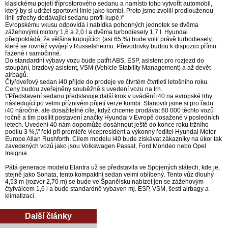
klasickému pojetí tříprostorového sedanu a namísto toho vytvořit automobil,
který by si udržel sportovní linie jako kombi. Proto jsme zvolili prodlouženou
linii střechy dodávající sedanu profil kupé.\"
Evropskému vkusu odpovídá i nabídka pohonných jednotek se dvěma
zážehovými motory 1,6 a 2,0 l a dvěma turbodiesely 1,7 l. Hyundai
předpokládá, že většina kupujících (asi 65 %) bude volit právě turbodiesely,
které se rovněž vyvíjejí v Rüsselsheimu. Převodovky budou k dispozici přímo
řazené i samočinné.
Do standardní výbavy vozu bude patřit ABS, ESP, asistent pro rozjezd do
stoupání, brzdový asistent, VSM (Vehicle Stability Management) a až devět
airbagů.
Čtyřdveřový sedan i40 přijde do prodeje ve čtvrtém čtvrtletí letošního roku.
Ceny budou zveřejněny souběžně s uvedení vozu na trh.
\"Představení sedanu představuje další krok v uvádění i40 na evropské trhy
následující po velmi příznivém přijetí verze kombi. Stanovili jsme si pro řadu
i40 náročné, ale dosažitelné cíle, když chceme prodávat 60 000 těchto vozů
ročně a tím posílit postavení značky Hyundai v Evropě dosažené v posledních
letech. Uvedení 40 nám dopomůže dosáhnout ještě do konce roku tržního
podílu 3 %,\" řekl při premiéře vicepresident a výkonný ředitel Hyundai Motor
Europe Allan Rushforth. Cílem modelu i40 bude získávat zákazníky na úkor tak
zavedených vozů jako jsou Volkswagen Passat, Ford Mondeo nebo Opel
Insignia.
Pátá generace modelu Elantra už se představila ve Spojených státech, kde je,
stejně jako Sonata, tento kompaktní sedan velmi oblíbený. Tento vůz dlouhý
4,53 m (rozvor 2,70 m) se bude ve Španělsku nabízet jen se zážehovým
čtyřválcem 1,6 l a bude standardně vybaven mj. ESP, VSM, šesti airbagy a
klimatizací.
Další články