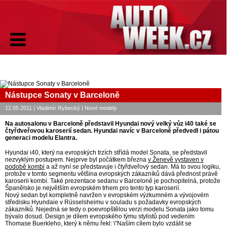
Nástupce Sonaty v Barceloně
12.05.2011 | Vladimír Rybecký | Nové modely
Na autosalonu v Barceloně představil Hyundai nový velký vůz i40 také se
čtyřdveřovou karoserií sedan. Hyundai navíc v Barceloně předvedl i pátou
generaci modelu Elantra.
Hyundai i40, který na evropských trzích střídá model Sonata, se představil
nezvyklým postupem. Nejprve byl počátkem března
v Ženevě vystaven v
podobě kombi
a až nyní se představuje i čtyřdveřový sedan. Má to svou logiku,
protože v tomto segmentu většina evropských zákazníků dává přednost právě
karoserii kombi. Také prezentace sedanu v Barceloně je pochopitelná, protože
Španělsko je největším evropském trhem pro tento typ karoserií.
Nový sedan byl kompletně navržen v evropském výzkumném a vývojovém
středisku Hyundaie v Rüsselsheimu v souladu s požadavky evropských
zákazníků. Nejedná se tedy o poevropštělou verzi modelu Sonata jako tomu
bývalo dosud. Design je dílem evropského týmu stylistů pod vedením
Thomase Buerkleho, který k němu řekl: \"Naším cílem bylo vzdálit se