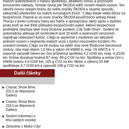
malých automobilech s nízkou spotřebou, atraktivní cenou a příznivými
provozními náklady. Tomuto vývoji jde ŠKODA vstříc novým malým vozem. Ten
otevírá novou vstupní bránu do světa značky ŠKODA a zaujme spoustu
zákazníků především na našich evropských trzích.“ Citigo klade velký důraz na
bezpečnost. Poprvé je ve voze značky ŠKODA použit boční airbag Head-
Thorax s funkcí ochrany hlavy pro řidiče a spolujezdce, který spolu s dalšími
prvky tvoří ve své třídě příkladný bezpečnostní paket. Aktivní bezpečnost
podstatně zlepšuje také nový brzdový asistent „City Safe Drive“. Systém se
automaticky aktivuje při rychlostech pod 30 km/h a laserovým senzorem
registruje nebezpečí kolize. Citigo je společně s modelem up! aktuálně
jediným vozem v segmentu malých vozů s funkcí nouzového brzdění. Po
uvedení modelu Citigo na trh budou na výběr dva nové tříválcové benzinové
motory: oba mají objem 1,0 litru a výkon 44 kW/60 k, resp. 55 kW/75 k. V
úsporné variantě Green tec činí průměrná spotřeba 4,2 l/100 km, resp. 4,3/100
km. Emise dosahují hodnot 97 resp. 99 g CO2 na km. Spotřeba a emise činí u
44kW motoru 4,5 l/100 km, 105 g CO2 na km. Motor o výkonu 55 kW
spotřebuje 4,7 l/100 km a vypouští 108 g CO2 na km.
Další články
Classic Show Brno
2013 ve Wannieck
Gallery
Classic Show Brno
2013 ve Wannieck
Gallery
Souhrn informací o
trhu ojetých vozidel
Zdravíme z Motor City!