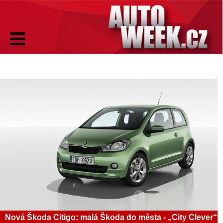
Nová Škoda Citigo: malá Škoda do města - „City Clever“