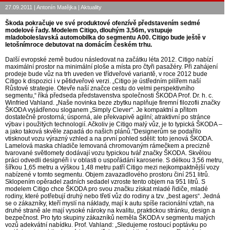
27.09.2011 | Antonín Matějka | Aktuality
Škoda pokračuje ve své produktové ofenzívě představením sedmé
modelové řady. Modelem Citigo, dlouhým 3,56m, vstupuje
mladoboleslavská automobilka do segmentu A00. Citigo bude ještě v
letošnímroce debutovat na domácím českém trhu.
Další evropské země budou následovat na začátku léta 2012. Citigo nabízí
maximální prostor na minimální ploše a místa pro čtyři pasažéry. Při zahájení
prodeje bude vůz na trh uveden ve třídveřové variantě, v roce 2012 bude
Citigo k dispozici i v pětidveřové verzi. „Citigo je ústředním pilířem naší
Růstové strategie. Otevře naší značce cestu do velmi perspektivního
segmentu,“ říká předseda představenstva společnosti ŠKODA Prof. Dr. h. c.
Winfried Vahland. „Naše novinka beze zbytku naplňuje firemní filozofii značky
ŠKODA vyjádřenou sloganem „Simply Clever“. Je kompaktní a přitom
dostatečně prostorná; úsporná, ale překvapivě agilní; atraktivní po stránce
výbav i použitých technologií. Ačkoliv je Citigo malý vůz, je to typická ŠKODA –
a jako taková skvěle zapadá do našich plánů.“Designerům se podařilo
vtisknout vozu výrazný vzhled a na první pohled sdělit: toto jenová ŠKODA.
Lamelová maska chladiče lemovaná chromovaným rámečkem a precizně
tvarované světlomety dodávají vozu typickou tvář značky ŠKODA. Skvělou
práci odvedli designéři i v oblasti o uspořádání karoserie. S délkou 3,56 metru,
šířkou 1,65 metru a výškou 1,48 metru patří Citigo mezi nejkompaktnější vozy
nabízené v tomto segmentu. Objem zavazadlového prostoru činí 251 litrů.
Sklopením opěradel zadních sedadel vzroste tento objem na 951 litrů. S
modelem Citigo chce ŠKODA pro svou značku získat mladé řidiče, mladé
rodiny, které potřebují druhý nebo třetí vůz do rodiny a tzv. „best agers“. Jedná
se o zákazníky, kteří myslí na náklady, mají k autu spíše racionální vztah, na
druhé straně ale mají vysoké nároky na kvalitu, praktickou stránku, design a
bezpečnost. Pro tyto skupiny zákazníků neměla ŠKODA v segmentu malých
vozů adekvátní nabídku. Prof. Vahland: „Sledujeme rostoucí poptávku po