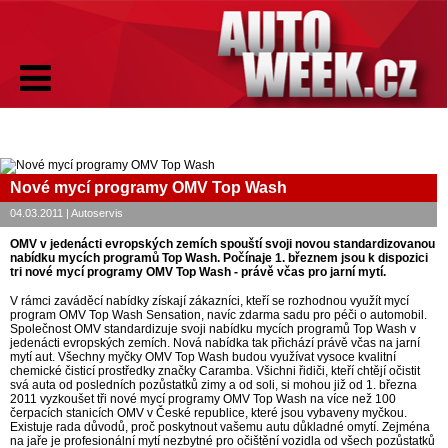
Nové mycí programy OMV Top Wash
04.03.2011 | Autoservis
OMV v jedenácti evropských zemích spouští svoji novou standardizovanou
nabídku mycích programů Top Wash. Počínaje 1. březnem jsou k dispozici
tri nové mycí programy OMV Top Wash - právě včas pro jarní mytí.
V rámci zaváděcí nabídky získají zákazníci, kteří se rozhodnou využít mycí
program OMV Top Wash Sensation, navíc zdarma sadu pro péči o automobil.
Společnost OMV standardizuje svoji nabídku mycích programů Top Wash v
jedenácti evropských zemích. Nová nabídka tak přichází právě včas na jarní
mytí aut. Všechny myčky OMV Top Wash budou využívat vysoce kvalitní
chemické čisticí prostředky značky Caramba. Všichni řidiči, kteří chtějí očistit
svá auta od posledních pozůstatků zimy a od soli, si mohou již od 1. března
2011 vyzkoušet tři nové mycí programy OMV Top Wash na více než 100
čerpacích stanicích OMV v České republice, které jsou vybaveny myčkou.
Existuje rada důvodů, proč poskytnout vašemu autu důkladné omytí. Zejména
na jaře je profesionální mytí nezbytné pro očištění vozidla od všech pozůstatků