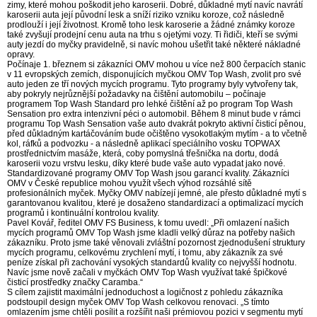
zimy, které mohou poškodit jeho karoserii. Dobré, důkladné mytí navíc navrátí
karoserii auta její původní lesk a sníží riziko vzniku koroze, což následně
prodlouží i její životnost. Kromě toho lesk karoserie a žádné známky koroze
také zvyšují prodejní cenu auta na trhu s ojetými vozy. Ti řidiči, kteří se svými
auty jezdí do myčky pravidelně, si navíc mohou ušetřit také některé nákladné
opravy.
Počínaje 1. březnem si zákazníci OMV mohou u více než 800 čerpacích stanic
v 11 evropských zemích, disponujících myčkou OMV Top Wash, zvolit pro své
auto jeden ze tří nových mycích programu. Tyto programy byly vytvořeny tak,
aby pokryly nejrůznější požadavky na čištění automobilu – počínaje
programem Top Wash Standard pro lehké čištění až po program Top Wash
Sensation pro extra intenzivní péci o automobil. Během 8 minut bude v rámci
programu Top Wash Sensation vaše auto dvakrát pokryto aktivní čisticí pěnou,
před důkladným kartáčováním bude očištěno vysokotlakým mytím - a to včetně
kol, ráfků a podvozku - a následně aplikací speciálního vosku TOPWAX
prostřednictvím masáže, která, coby pomyslná třešnička na dortu, dodá
karoserii vozu vrstvu lesku, díky které bude vaše auto vypadat jako nové.
Standardizované programy OMV Top Wash jsou garancí kvality. Zákazníci
OMV v České republice mohou využít všech výhod rozsáhlé sítě
profesionálních myček. Myčky OMV nabízejí jemné, ale přesto důkladné mytí s
garantovanou kvalitou, které je dosaženo standardizací a optimalizací mycích
programů i kontinuální kontrolou kvality.
Pavel Kovář, ředitel OMV FS Business, k tomu uvedl: „Při omlazení našich
mycích programů OMV Top Wash jsme kladli velký důraz na potřeby našich
zákazníku. Proto jsme také věnovali zvláštní pozornost zjednodušení struktury
mycích programu, celkovému zrychlení mytí, i tomu, aby zákazník za své
peníze získal při zachování vysokých standardů kvality co nejvyšší hodnotu.
Navíc jsme nově začali v myčkách OMV Top Wash využívat také špičkové
čisticí prostředky značky Caramba.“
S cílem zajistit maximální jednoduchost a logičnost z pohledu zákazníka
podstoupil design myček OMV Top Wash celkovou renovaci. „S tímto
omlazením jsme chtěli posílit a rozšířit naši prémiovou pozici v segmentu mytí