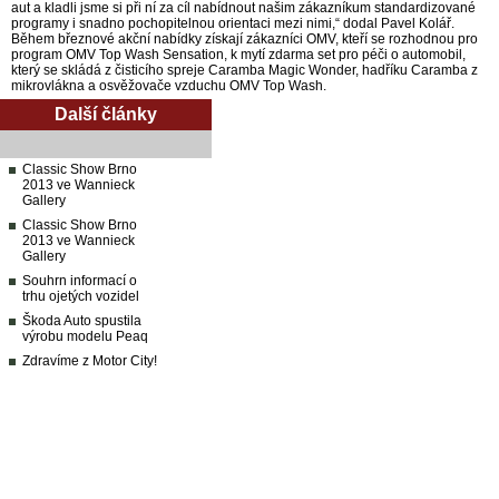
aut a kladli jsme si při ní za cíl nabídnout našim zákazníkum standardizované
programy i snadno pochopitelnou orientaci mezi nimi,“ dodal Pavel Kolář.
Během březnové akční nabídky získají zákazníci OMV, kteří se rozhodnou pro
program OMV Top Wash Sensation, k mytí zdarma set pro péči o automobil,
který se skládá z čisticího spreje Caramba Magic Wonder, hadříku Caramba z
mikrovlákna a osvěžovače vzduchu OMV Top Wash.
Další články
Classic Show Brno
2013 ve Wannieck
Gallery
Classic Show Brno
2013 ve Wannieck
Gallery
Souhrn informací o
trhu ojetých vozidel
Škoda Auto spustila
výrobu modelu Peaq
Zdravíme z Motor City!