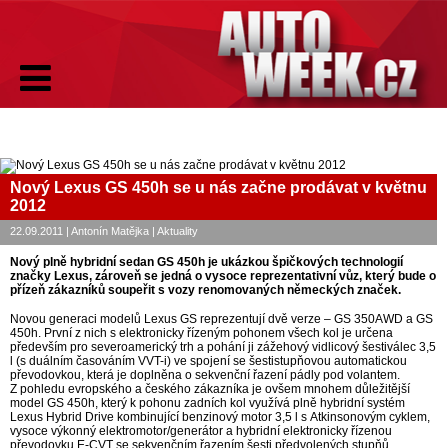
Nový Lexus GS 450h se u nás začne prodávat v květnu
2012
22.09.2011 | Antonín Matějka | Aktuality
Nový plně hybridní sedan GS 450h je ukázkou špičkových technologií
značky Lexus, zároveň se jedná o vysoce reprezentativní vůz, který bude o
přízeň zákazníků soupeřit s vozy renomovaných německých značek.
Novou generaci modelů Lexus GS reprezentují dvě verze – GS 350AWD a GS
450h. První z nich s elektronicky řízeným pohonem všech kol je určena
především pro severoamerický trh a pohání ji zážehový vidlicový šestiválec 3,5
l (s duálním časováním VVT-i) ve spojení se šestistupňovou automatickou
převodovkou, která je doplněna o sekvenční řazení pádly pod volantem.
Z pohledu evropského a českého zákazníka je ovšem mnohem důležitější
model GS 450h, který k pohonu zadních kol využívá plně hybridní systém
Lexus Hybrid Drive kombinující benzinový motor 3,5 l s Atkinsonovým cyklem,
vysoce výkonný elektromotor/generátor a hybridní elektronicky řízenou
převodovku E-CVT se sekvenčním řazením šesti předvolených stupňů.