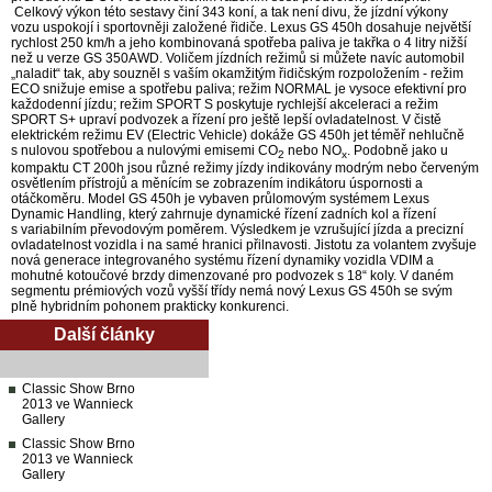
Celkový výkon této sestavy činí 343 koní, a tak není divu, že jízdní výkony
vozu uspokojí i sportovněji založené řidiče. Lexus GS 450h dosahuje největší
rychlost 250 km/h a jeho kombinovaná spotřeba paliva je takřka o 4 litry nižší
než u verze GS 350AWD. Voličem jízdních režimů si můžete navíc automobil
„naladit“ tak, aby souzněl s vaším okamžitým řidičským rozpoložením - režim
ECO snižuje emise a spotřebu paliva; režim NORMAL je vysoce efektivní pro
každodenní jízdu; režim SPORT S poskytuje rychlejší akceleraci a režim
SPORT S+ upraví podvozek a řízení pro ještě lepší ovladatelnost. V čistě
elektrickém režimu EV (Electric Vehicle) dokáže GS 450h jet téměř nehlučně
s nulovou spotřebou a nulovými emisemi CO
nebo NO
. Podobně jako u
2
x
kompaktu CT 200h jsou různé režimy jízdy indikovány modrým nebo červeným
osvětlením přístrojů a měnícím se zobrazením indikátoru úspornosti a
otáčkoměru. Model GS 450h je vybaven průlomovým systémem Lexus
Dynamic Handling, který zahrnuje dynamické řízení zadních kol a řízení
s variabilním převodovým poměrem. Výsledkem je vzrušující jízda a precizní
ovladatelnost vozidla i na samé hranici přilnavosti. Jistotu za volantem zvyšuje
nová generace integrovaného systému řízení dynamiky vozidla VDIM a
mohutné kotoučové brzdy dimenzované pro podvozek s 18“ koly. V daném
segmentu prémiových vozů vyšší třídy nemá nový Lexus GS 450h se svým
plně hybridním pohonem prakticky konkurenci.
Další články
Classic Show Brno
2013 ve Wannieck
Gallery
Classic Show Brno
2013 ve Wannieck
Gallery