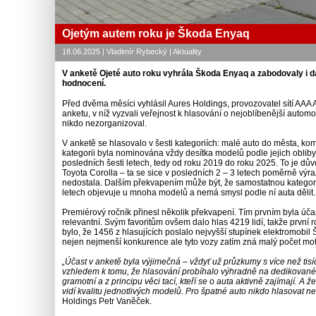
Ojetým autem roku je Škoda Enyaq
18.06.2025 | Vladimír Rybecký | Aktuality
V anketě Ojeté auto roku vyhrála Škoda Enyaq a zabodovaly i d
hodnocení.
Před dvěma měsíci vyhlásil Aures Holdings, provozovatel sítí AAA
anketu, v níž vyzvali veřejnost k hlasování o nejoblíbenější autom
nikdo nezorganizoval.
V anketě se hlasovalo v šesti kategoriích: malé auto do města, kom
kategorii byla nominována vždy desítka modelů podle jejich obliby
posledních šesti letech, tedy od roku 2019 do roku 2025. To je dů
Toyota Corolla – ta se sice v posledních 2 – 3 letech poměrně výra
nedostala. Dalším překvapením může být, že samostatnou kategorii
letech objevuje u mnoha modelů a nemá smysl podle ní auta dělit.
Premiérový ročník přinesl několik překvapení. Tím prvním byla účast
relevantní. Svým favoritům ovšem dalo hlas 4219 lidí, takže první
bylo, že 1456 z hlasujících poslalo nejvyšší stupínek elektromobil Š
nejen nejmenší konkurence ale tyto vozy zatím zná malý počet motor
„Účast v anketě byla výjimečná – vždyť už průzkumy s více než tisí
vzhledem k tomu, že hlasování probíhalo výhradně na dedikované w
gramotní a z principu věci tací, kteří se o auta aktivně zajímají. A
vidí kvalitu jednotlivých modelů. Pro špatné auto nikdo hlasovat n
Holdings Petr Vaněček.