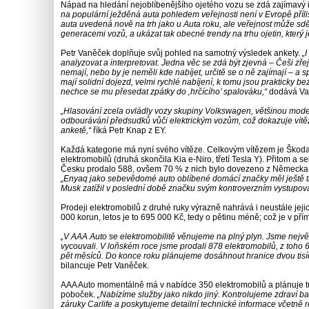
Nápad na hledání nejoblíbenějšího ojetého vozu se zdá zajímavý i
na populární ježděná auta pohledem veřejnosti není v Evropě příli
auta uvedená nově na trh jako u Auta roku, ale veřejnost může sdě
generacemi vozů, a ukázat tak obecné trendy na trhu ojetin, který je
Petr Vaněček doplňuje svůj pohled na samotný výsledek ankety.
„
analyzovat a interpretovat. Jedna věc se zdá být zjevná – Češi zřej
nemají, nebo by je neměli kde nabíjet, určitě se o ně zajímají – a 
mají solidní dojezd, velmi rychlé nabíjení, k tomu jsou prakticky 
nechce se mu přesedat zpátky do ‚hrčícího’ spalováku,“
dodává Va
„Hlasování zcela ovládly vozy skupiny Volkswagen, většinou modely
odbourávání předsudků vůči elektrickým vozům, což dokazuje vítězs
anketě,“
říká Petr Knap z EY.
Každá kategorie má nyní svého vítěze. Celkovým vítězem je Škoda 
elektromobilů (druhá skončila Kia e-Niro, třetí Tesla Y). Přitom a s
Česku prodalo 588, ovšem 70 % z nich bylo dovezeno z Německa. V
„Enyaq jako sebevědomé auto oblíbené domácí značky měl ještě tro
Musk zatížil v poslední době značku svým kontroverzním vystupov
Prodeji elektromobilů z druhé ruky výrazně nahrává i neustále jeji
000 korun, letos je to 695 000 Kč, tedy o pětinu méně; což je v př
„V AAA Auto se elektromobilitě věnujeme na plný plyn. Jsme největš
vycouvali. V loňském roce jsme prodali 878 elektromobilů, z toho 
pět měsíců. Do konce roku plánujeme dosáhnout hranice dvou tisíc
bilancuje Petr Vaněček.
AAA Auto momentálně má v nabídce 350 elektromobilů a plánuje tut
poboček.
„Nabízíme služby jako nikdo jiný. Kontrolujeme zdraví ba
záruky Carlife a poskytujeme detailní technické informace včetně 