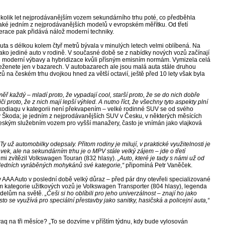
několik let nejprodávanějším vozem sekundárního trhu poté, co předběhla
e také jedním z nejprodávanějších modelů v evropském měřítku. Od třetí
nerace pak přidává nálož moderní techniky.
uta s délkou kolem čtyř metrů bývala v minulých letech velmi oblíbená. Na
y jako jediné auto v rodině. V současné době se z nabídky nových vozů začínají
dné moderní výbavy a hybridizace kvůli přísným emisním normám. Vymizela celá
i seženete jen v bazarech. V autobazarech ale jsou malá auta stále druhou
zů na českém trhu dvojkou hned za větší octavií, ještě před 10 lety však byla
ř každý – mladí proto, že vypadají cool, starší proto, že se do nich dobře
či proto, že z nich mají lepší výhled. A nutno říct, že všechny tyto aspekty plní
í kodiaqu v kategorii není překvapením – velké rodinné SUV se od svého
y Škoda; je jedním z nejprodávanějších SUV v Česku, v některých měsících
eským služebním vozem pro vyšší manažery, často je vnímán jako vlajková
„Ty už automobilky odepsaly. Přitom rodiny je milují, v praktické využitelnosti je
ek, ale na sekundárním trhu je o MPV stále velký zájem – jde o třetí
mi zvítězil Volkswagen Touran (832 hlasy).
„Auto, které je tady s námi už od
sledních vyráběných mohykánů své kategorie,“
připomíná Petr Vaněček.
 v AAA Auto v poslední době velký důraz – před pár dny otevřeli specializované
m kategorie užitkových vozů je Volkswagen Transporter (804 hlasy), legenda
modelům na světě.
„Češi si ho oblíbili pro jeho univerzálnost – znají ho jako
to se využívá pro speciální přestavby jako sanitky, hasičská a policejní auta,“
yaq na tři měsíce? „To se dozvíme v příštím týdnu, kdy bude vylosován