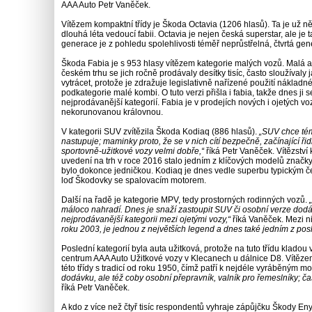
AAA Auto Petr Vaněček.
Vítězem kompaktní třídy je Škoda Octavia (1206 hlasů). Ta je už 
dlouhá léta vedoucí fabii. Octavia je nejen česká superstar, ale j
generace je z pohledu spolehlivosti téměř neprůstřelná, čtvrtá ge
Škoda Fabia je s 953 hlasy vítězem kategorie malých vozů. Malá a
českém trhu se jich ročně prodávaly desítky tisíc, často sloužíval
vytrácet, protože je zdražuje legislativně nařízené použití nákla
podkategorie malé kombi. O tuto verzi přišla i fabia, takže dnes j
nejprodávanější kategorií. Fabia je v prodejích nových i ojetých vo
nekorunovanou královnou.
V kategorii SUV zvítězila Škoda Kodiaq (886 hlasů).
„SUV chce témě
nastupuje; maminky proto, že se v nich cítí bezpečně, začínající řidi
sportovně-užitkové vozy velmi dobře,“
říká Petr Vaněček. Vítězstv
uvedení na trh v roce 2016 stalo jedním z klíčových modelů značk
bylo dokonce jedničkou. Kodiaq je dnes vedle superbu typickým č
loď Škodovky se spalovacím motorem.
Další na řadě je kategorie MPV, tedy prostorných rodinných vozů.
máloco nahradí. Dnes je snaží zastoupit SUV či osobní verze dodáv
nejprodávanější kategorii mezi ojetými vozy,“
říká Vaněček. Mezi ni
roku 2003, je jednou z největších legend a dnes také jedním z po
Poslední kategorií byla auta užitková, protože na tuto třídu kladou
centrum AAA Auto Užitkové vozy v Klecanech u dálnice D8. Vítěze
této třídy s tradicí od roku 1950, čímž patří k nejdéle vyráběným 
dodávku, ale též coby osobní přepravník, valník pro řemeslníky; čas
říká Petr Vaněček.
A kdo z více než čtyř tisíc respondentů vyhraje zápůjčku Škody En