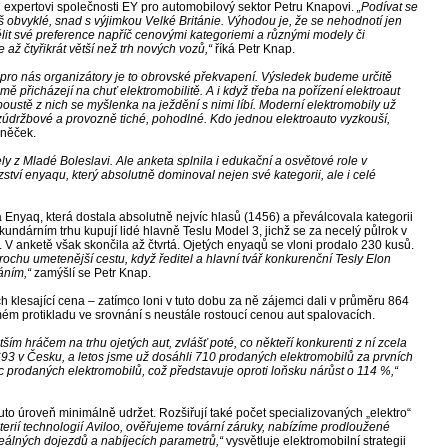
 expertovi společnosti EY pro automobilový sektor Petru Knapovi.
„Podívat se
š obvyklé, snad s výjimkou Velké Británie. Výhodou je, že se nehodnotí jen
lit své preference napříč cenovými kategoriemi a různými modely či
 až čtyřikrát větší než trh nových vozů,“
říká Petr Knap.
I pro nás organizátory je to obrovské překvapení. Výsledek budeme určitě
mě přicházejí na chuť elektromobilitě. A i když třeba na pořízení elektroaut
spoustě z nich se myšlenka na ježdění s nimi líbí. Moderní elektromobily už
bezúdržbové a provozně tiché, pohodlné. Kdo jednou elektroauto vyzkouší,
něček.
 z Mladé Boleslavi. Ale anketa splnila i edukační a osvětové role v
tví enyaqu, který absolutně dominoval nejen své kategorii, ale i celé
Enyaq, která dostala absolutně nejvíc hlasů (1456) a převálcovala kategorii
ekundárním trhu kupují lidé hlavně Teslu Model 3, jichž se za necelý půlrok v
 anketě však skončila až čtvrtá. Ojetých enyaqů se vloni prodalo 230 kusů.
chu umetenější cestu, když ředitel a hlavní tvář konkurenční Tesly Elon
áním,“
zamýšlí se Petr Knap.
ch klesající cena – zatímco loni v tuto dobu za ně zájemci dali v průměru 864
ímém protikladu ve srovnání s neustále rostoucí cenou aut spalovacích.
ím hráčem na trhu ojetých aut, zvlášť poté, co někteří konkurenti z ní zcela
693 v Česku, a letos jsme už dosáhli 710 prodaných elektromobilů za prvních
 prodaných elektromobilů, což představuje oproti loňsku nárůst o 114 %,“
o úroveň minimálně udržet. Rozšiřují také počet specializovaných „elektro“
terií technologií Aviloo, ověřujeme tovární záruky, nabízíme prodloužené
reálných dojezdů a nabíjecích parametrů,“
vysvětluje elektromobilní strategii