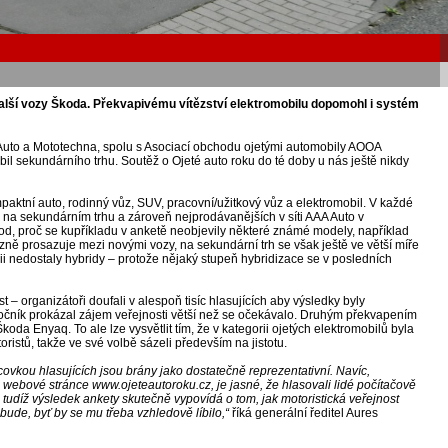
alší vozy Škoda. Překvapivému vítězství elektromobilu dopomohl i systém
 Auto a Mototechna, spolu s Asociací obchodu ojetými automobily AOOA
obil sekundárního trhu. Soutěž o Ojeté auto roku do té doby u nás ještě nikdy
paktní auto, rodinný vůz, SUV, pracovní/užitkový vůz a elektromobil. V každé
 na sekundárním trhu a zároveň nejprodávanějších v síti AAA Auto v
vod, proč se kupříkladu v anketě neobjevily některé známé modely, například
zně prosazuje mezi novými vozy, na sekundární trh se však ještě ve větší míře
 nedostaly hybridy – protože nějaký stupeň hybridizace se v posledních
 – organizátoři doufali v alespoň tisíc hlasujících aby výsledky byly
 ročník prokázal zájem veřejnosti větší než se očekávalo. Druhým překvapením
koda Enyaq. To ale lze vysvětlit tím, že v kategorii ojetých elektromobilů byla
istů, takže ve své volbě sázeli především na jistotu.
covkou hlasujících jsou brány jako dostatečně reprezentativní. Navíc,
ebové stránce www.ojeteautoroku.cz, je jasné, že hlasovali lidé počítačově
 že tudíž výsledek ankety skutečně vypovídá o tom, jak motoristická veřejnost
ebude, byť by se mu třeba vzhledově líbilo,“
říká generální ředitel Aures