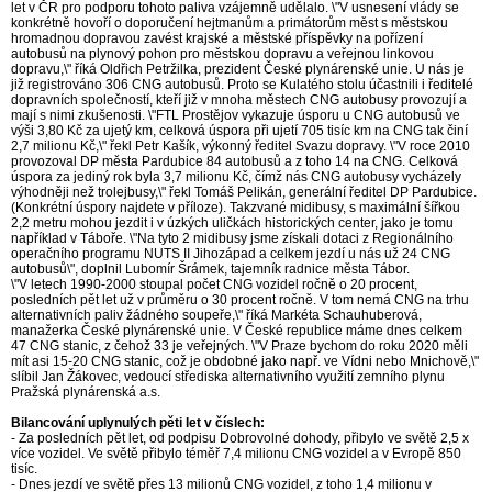
let v ČR pro podporu tohoto paliva vzájemně udělalo. \"V usnesení vlády se
konkrétně hovoří o doporučení hejtmanům a primátorům měst s městskou
hromadnou dopravou zavést krajské a městské příspěvky na pořízení
autobusů na plynový pohon pro městskou dopravu a veřejnou linkovou
dopravu,\" říká Oldřich Petržilka, prezident České plynárenské unie. U nás je
již registrováno 306 CNG autobusů. Proto se Kulatého stolu účastnili i ředitelé
dopravních společností, kteří již v mnoha městech CNG autobusy provozují a
mají s nimi zkušenosti. \"FTL Prostějov vykazuje úsporu u CNG autobusů ve
výši 3,80 Kč za ujetý km, celková úspora při ujetí 705 tisíc km na CNG tak činí
2,7 milionu Kč,\" řekl Petr Kašík, výkonný ředitel Svazu dopravy. \"V roce 2010
provozoval DP města Pardubice 84 autobusů a z toho 14 na CNG. Celková
úspora za jediný rok byla 3,7 milionu Kč, čímž nás CNG autobusy vycházely
výhodněji než trolejbusy,\" řekl Tomáš Pelikán, generální ředitel DP Pardubice.
(Konkrétní úspory najdete v příloze). Takzvané midibusy, s maximální šířkou
2,2 metru mohou jezdit i v úzkých uličkách historických center, jako je tomu
například v Táboře. \"Na tyto 2 midibusy jsme získali dotaci z Regionálního
operačního programu NUTS II Jihozápad a celkem jezdí u nás už 24 CNG
autobusů\", doplnil Lubomír Šrámek, tajemník radnice města Tábor.
\"V letech 1990-2000 stoupal počet CNG vozidel ročně o 20 procent,
posledních pět let už v průměru o 30 procent ročně. V tom nemá CNG na trhu
alternativních paliv žádného soupeře,\" říká Markéta Schauhuberová,
manažerka České plynárenské unie. V České republice máme dnes celkem
47 CNG stanic, z čehož 33 je veřejných. \"V Praze bychom do roku 2020 měli
mít asi 15-20 CNG stanic, což je obdobné jako např. ve Vídni nebo Mnichově,\"
slíbil Jan Žákovec, vedoucí střediska alternativního využití zemního plynu
Pražská plynárenská a.s.
Bilancování uplynulých pěti let v číslech:
- Za posledních pět let, od podpisu Dobrovolné dohody, přibylo ve světě 2,5 x
více vozidel. Ve světě přibylo téměř 7,4 milionu CNG vozidel a v Evropě 850
tisíc.
- Dnes jezdí ve světě přes 13 milionů CNG vozidel, z toho 1,4 milionu v