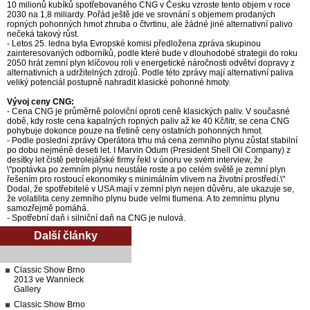
10 milionů kubíků spotřebovaného CNG v Česku vzroste tento objem v roce
2030 na 1,8 miliardy. Pořád ještě jde ve srovnání s objemem prodaných
ropných pohonných hmot zhruba o čtvrtinu, ale žádné jiné alternativní palivo
nečeká takový růst.
- Letos 25. ledna byla Evropské komisi předložena zpráva skupinou
zainteresovaných odborníků, podle které bude v dlouhodobé strategii do roku
2050 hrát zemní plyn klíčovou roli v energetické náročnosti odvětví dopravy z
alternativních a udržitelných zdrojů. Podle této zprávy mají alternativní paliva
veliký potenciál postupně nahradit klasické pohonné hmoty.
Vývoj ceny CNG:
- Cena CNG je průměrně poloviční oproti ceně klasických paliv. V současné
době, kdy roste cena kapalných ropných paliv až ke 40 Kč/litr, se cena CNG
pohybuje dokonce pouze na třetině ceny ostatních pohonných hmot.
- Podle poslední zprávy Operátora trhu má cena zemního plynu zůstat stabilní
po dobu nejméně deseti let. I Marvin Odum (President Shell Oil Company) z
desítky let čistě petrolejářské firmy řekl v únoru ve svém interview, že
\"poptávka po zemním plynu neustále roste a po celém světě je zemní plyn
řešením pro rostoucí ekonomiky s minimálním vlivem na životní prostředí.\"
Dodal, že spotřebitelé v USA mají v zemní plyn nejen důvěru, ale ukazuje se,
že volatilita ceny zemního plynu bude velmi tlumena. A to zemnímu plynu
samozřejmě pomáhá.
- Spotřební daň i silniční daň na CNG je nulová.
Další články
Classic Show Brno
2013 ve Wannieck
Gallery
Classic Show Brno