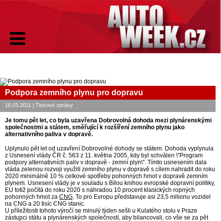
Podpora zemního plynu pro dopravu
16.03.2011 | Tiskové zprávy
Je tomu pět let, co byla uzavřena Dobrovolná dohoda mezi plynárenskými
společnostmi a státem, směřující k rozšíření zemního plynu jako
alternativního paliva v dopravě.
Uplynulo pět let od uzavření Dobrovolné dohody se státem. Dohoda vyplynula
z Usnesení vlády ČR č. 563 z 11. května 2005, kdy byl schválen \"Program
podpory alternativních paliv v dopravě - zemní plyn\". Tímto usnesením dala
vláda zelenou rozvoji využití zemního plynu v dopravě s cílem nahradit do roku
2020 minimálně 10 % celkové spotřeby pohonných hmot v dopravě zemním
plynem. Usnesení vlády je v souladu s Bílou knihou evropské dopravní politiky,
EU totiž počítá do roku 2020 s náhradou 10 procent klasických ropných
pohonných hmot za
CNG
. To pro Evropu představuje asi 23,5 milionu vozidel
na CNG a 20 tisíc CNG stanic.
U příležitosti tohoto výročí se minulý týden sešli u Kulatého stolu v Praze
zástupci státu a plynárenských společností, aby bilancovali, co vše se za pět