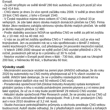
Evropě.
- Za pět let přibylo ve světě téměř 280 tisíc autobusů, dnes jich jezdí již více
než 414 tisíc.
- CNG stanic je dnes 2x více oproti začátku roku 2006. V světě je dnes téměř
19 tisíc CNG stanic, z toho v Evropě 1540.
- V České republice máme dnes celkem 47 CNG stanic, z čehož 33 je
veřejných. Je zde také skoro stovka malých domácích plniček na CNG. Firma
Motor Jikov nedávno zahájila sériovou výrobu těchto malých plniček. Ve světě
je těchto malých plniček 12 480.
- Podle statistiky asociace NGVA se spotřeba CNG ve světě za pět let zvýšila
4x, z 10 mld. m3 na 40 mld. m3.
- U nás se za pět let zvýšila spotřeba CNG o 7 milionů m3, což je více než
trojnásobek. Jen za poslední rok se u nás spotřebovalo o téměř 2 miliony
metrů krychlových CNG více, což představuje 24 procentní meziroční nárůst.
- V letech 1990-2000 stoupal ve světě počet CNG vozidel přibližně o 20 %
ročně, posledních pět let je to v průměru už 30 % ročně.
- Nejvíce vozidel v Evropě jezdí dnes v Itálii - 730 tisíc, dále pak na Ukrajině
200 tisíc, v Německu 90 tisíc, v Bulharsku 60 tisíc.
Výsledky studií:
- Mezinárodní asociace vozidel na zemní plyn (IANGV) odhaduje, že do roku
2020 by automobily na CNG mohly představovat až 9 % všech vozidel na
světě. IANGV také deklaruje, že se v průběhu následujících deseti let na
silnicích objeví dalších více než 50 milionů CNG vozů.
- Poradenská společnost GIA (Global Industry Analysts) vydala komplexní
globální zprávu o trhu s vozidly poháněnými zemním plynem a z ní mimo jiné
také vyplývá, že už za 4 roky bude jezdit téměř 29 milionů CNG vozidel.
- Aktuální studie společnosti Pike Research uvádí, že se prodej aut na CNG už
do roku 2016 celosvětově téměř zdvojnásobí. Proti 1,9 mil. prodaných CNG
aut v roce 2010 dosáhne až 3,2 mil. kusů.
- Studie Asociace petrolejářského průmyslu a obchodu predikuje CNG velkou
budoucnost. Autoři studie odhadují, že z předloňských osmi milionů a loňských