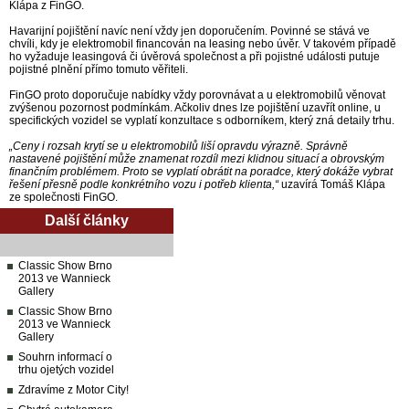
Klápa z FinGO.
Havarijní pojištění navíc není vždy jen doporučením. Povinné se stává ve
chvíli, kdy je elektromobil financován na leasing nebo úvěr. V takovém případě
ho vyžaduje leasingová či úvěrová společnost a při pojistné události putuje
pojistné plnění přímo tomuto věřiteli.
FinGO proto doporučuje nabídky vždy porovnávat a u elektromobilů věnovat
zvýšenou pozornost podmínkám. Ačkoliv dnes lze pojištění uzavřít online, u
specifických vozidel se vyplatí konzultace s odborníkem, který zná detaily trhu.
„Ceny i rozsah krytí se u elektromobilů liší opravdu výrazně. Správně
nastavené pojištění může znamenat rozdíl mezi klidnou situací a obrovským
finančním problémem. Proto se vyplatí obrátit na poradce, který dokáže vybrat
řešení přesně podle konkrétního vozu i potřeb klienta,“
uzavírá Tomáš Klápa
ze společnosti FinGO.
Další články
Classic Show Brno
2013 ve Wannieck
Gallery
Classic Show Brno
2013 ve Wannieck
Gallery
Souhrn informací o
trhu ojetých vozidel
Zdravíme z Motor City!