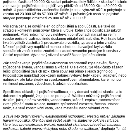
pojistnou částkou 600 000 Kč zaplatí pětadvacetiletý řidič bez škodové historie
za havarijní pojištění podle pojišťovny přibližně od 35 000 Kč do 80 000 Kč
ročně. U padesátiletého zkušeného řidiče je cena výrazně nižší a pohybuje se
zhruba od 23 000 Kč do 57 000 Kč ročně. U právnických osob se pojistné
obvykle pohybuje v rozmezí 25 000 Kč až 70 000 Kč.
Výsledná cena se odvíjí nejen od připojištění a spoluúčasti, ale také od
strategie konkrétní pojišťovny, která si určuje, koho chce pojistit a za jakých
podmínek. Mladí řidiči mohou v některých pojišťovnách narazit na velmi
vysoké pojistné, zatímco jinde dostanou přijatelnější nabídku. Roli hraje také
trvalé bydliště vlastníka či provozovatele vozidla, typ auta a jeho značka.
Některé pojišťovny například mohou odmítnout havarijně krýt vozidla
speciálních značek nebo značek bez autorizovaného prodejce či servisu v
České republice. Významný vliv má rovněž škodní průběh klienta.
Základní havarijní pojištění elektromobilu standardně kryje havárii, škody
způsobené živlem, vandalismus a krádež. U elektroaut je však často zásadní
řešit i připojištění dalších rizik, která souvisejí přímo s jejich technologií.
Připojistit lze například poškození nabíjecí výbavy, tedy kabelů, adaptérů nebo
nabíječek, ale také škody na vysokonapěťovém akumulátoru, které mohou
vzniknout požárem, výbuchem, krádeží nebo zkratem.
Specifickou oblastí je i pojištění wallboxu, tedy domácí nabíjecí stanice, a to
dokonce i v případě, že je pouze pronajatá. Wallbox může být pojištěn proti
rizikům, jako je náraz vozidla, vandalismus, krádež, exploze, samovznícení,
zkrat, přepětí, vada izolace, indukce způsobená bleskem, živelná událost,
mráz, ale také konstrukční vada, vada materiálu nebo výrobní vada.
„Právě tyto detaily bývají u elektromobilů rozhodující. Nestačí mít jen základní
havarijní pojistku. Klient by měl vědět, jestli má skutečně pokryté i situace,
které jsou pro elektroauto typické, například zkrat nebo přepětí při nabíjení,
poškození kabelů provozní chybou nebo škodu na wallboxu,“
doplňuje Tomáš