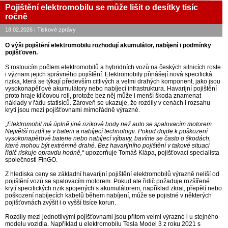
Pojištění elektromobilu se může lišit o desítky tisíc
ročně
18.02.2026 | Tiskové zprávy
O výši pojištění elektromobilu rozhodují akumulátor, nabíjení i podmínky
pojišťoven.
S rostoucím počtem elektromobilů a hybridních vozů na českých silnicích roste
i význam jejich správného pojištění. Elektromobily přinášejí nová specifická
rizika, která se týkají především citlivých a velmi drahých komponent, jako jsou
vysokonapěťové akumulátory nebo nabíjecí infrastruktura. Havarijní pojištění
proto hraje klíčovou roli, protože bez něj může i menší škoda znamenat
náklady v řádu statisíců. Zároveň se ukazuje, že rozdíly v cenách i rozsahu
krytí jsou mezi pojišťovnami mimořádně výrazné.
„Elektromobil má úplně jiné rizikové body než auto se spalovacím motorem.
Největší rozdíl je v baterii a nabíjecí technologii. Pokud dojde k poškození
vysokonapěťové baterie nebo nabíjecí výbavy, bavíme se často o škodách,
které mohou být extrémně drahé. Bez havarijního pojištění v takové situaci
řidič riskuje opravdu hodně,“
upozorňuje Tomáš Klápa, pojišťovací specialista
společnosti FinGO.
Z hlediska ceny se základní havarijní pojištění elektromobilů výrazně neliší od
pojištění vozů se spalovacím motorem. Pokud ale řidič požaduje rozšířené
krytí specifických rizik spojených s akumulátorem, například zkrat, přepětí nebo
poškození nabíjecích kabelů během nabíjení, může se pojistné v některých
pojišťovnách zvýšit i o vyšší tisíce korun.
Rozdíly mezi jednotlivými pojišťovnami jsou přitom velmi výrazné i u stejného
modelu vozidla. Například u elektromobilu Tesla Model 3 z roku 2021 s