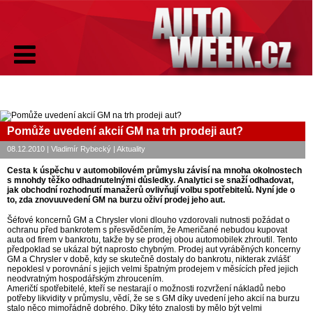
Pomůže uvedení akcií GM na trh prodeji aut?
08.12.2010 | Vladimír Rybecký | Aktuality
Cesta k úspěchu v automobilovém průmyslu závisí na mnoha okolnostech
s mnohdy těžko odhadnutelnými důsledky. Analytici se snaží odhadovat,
jak obchodní rozhodnutí manažerů ovlivňují volbu spotřebitelů. Nyní jde o
to, zda znovuuvedení GM na burzu oživí prodej jeho aut.
Šéfové koncernů GM a Chrysler vloni dlouho vzdorovali nutnosti požádat o
ochranu před bankrotem s přesvědčením, že Američané nebudou kupovat
auta od firem v bankrotu, takže by se prodej obou automobilek zhroutil. Tento
předpoklad se ukázal být naprosto chybným. Prodej aut vyráběných koncerny
GM a Chrysler v době, kdy se skutečně dostaly do bankrotu, nikterak zvlášť
nepoklesl v porovnání s jejich velmi špatným prodejem v měsících před jejich
neodvratným hospodářským zhroucením.
Američtí spotřebitelé, kteří se nestarají o možnosti rozvržení nákladů nebo
potřeby likvidity v průmyslu, vědí, že se s GM díky uvedení jeho akcií na burzu
stalo něco mimořádně dobrého. Díky této znalosti by mělo být velmi