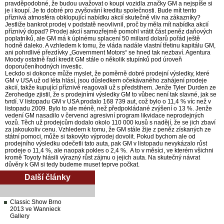
pravděpodobné, že budou uvažovat o koupi vozidla značky GM a nejspíše si
je i koupí. Je to dobré pro zvyšování kreditu společnosti. Bude mít tento
příznivá atmosféra obklopující nabídku akcií skutečně vliv na zákazníky?
Jestliže bankrot prodej v podstatě neovlivnil, proč by měla mít nabídka akcií
příznivý dopad? Prodej akcií samozřejmě pomohl vrátit část peněz daňových
poplatníků, ale GM má k úplnému splacení 50 miliard dolarů pořád ještě
hodně daleko. A vzhledem k tomu, že vláda nadále vlastní třetinu kapitálu GM,
ani pohrdlivé přezdívky „Government Motors“ se hned tak nezbaví. Agentura
Moody ostatně řadí kredit GM stále o několik stupínků pod úroveň
doporučeníhodných investic.
Leckdo si dokonce může myslet, že poměrně dobré prodejní výsledky, které
GM v USA už od léta hlásí, jsou důsledkem očekávaného zahájení prodeje
akcií, takže kupující příznivě reagovali už s předstihem. Jenže Tyler Durden ze
Zerohedge zjistil, že s prodejními výsledky GM to vůbec není tak slavné, jak se
tvrdí. V listopadu GM v USA prodalo 168 739 aut, což bylo o 11,4 % víc než v
listopadu 2009. Bylo to ale méně, než předpokládané zvýšení o 13 %. Jenže
vedení GM nasadilo v červenci agresivní program likvidace neprodejných
vozů. Těch už prodejcům dodalo okolo 110 000 kusů s nadějí, že se jich zbaví
za jakoukoliv cenu. Vzhledem k tomu, že GM stále žije z peněz získaných ze
státní pomoci, může si takovýto výprodej dovolit. Pokud bychom ale od
prodejního výsledku odečetli tato auta, pak GM v listopadu nevykázalo růst
prodeje o 11,4 %, ale naopak pokles o 2,4 %. A to v měsíci, ve kterém všichni
kromě Toyoty hlásili výrazný růst zájmu o jejich auta. Na skutečný návrat
důvěry k GM si tedy budeme muset teprve počkat.
Další články
Classic Show Brno
2013 ve Wannieck
Gallery