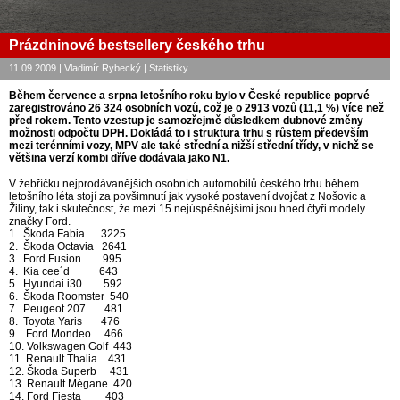
Prázdninové bestsellery českého trhu
11.09.2009 | Vladimír Rybecký | Statistiky
Během července a srpna letošního roku bylo v České republice poprvé
zaregistrováno 26 324 osobních vozů, což je o 2913 vozů (11,1 %) více než
před rokem. Tento vzestup je samozřejmě důsledkem dubnové změny
možnosti odpočtu DPH. Dokládá to i struktura trhu s růstem především
mezi terénními vozy, MPV ale také střední a nižší střední třídy, v nichž se
většina verzí kombi dříve dodávala jako N1.
V žebříčku nejprodávanějších osobních automobilů českého trhu během
letošního léta stojí za povšimnutí jak vysoké postavení dvojčat z Nošovic a
Žiliny, tak i skutečnost, že mezi 15 nejúspěšnějšími jsou hned čtyři modely
značky Ford.
1. Škoda Fabia 3225
2. Škoda Octavia 2641
3. Ford Fusion 995
4. Kia cee´d 643
5. Hyundai i30 592
6. Škoda Roomster 540
7. Peugeot 207 481
8. Toyota Yaris 476
9. Ford Mondeo 466
10. Volkswagen Golf 443
11. Renault Thalia 431
12. Škoda Superb 431
13. Renault Mégane 420
14. Ford Fiesta 403