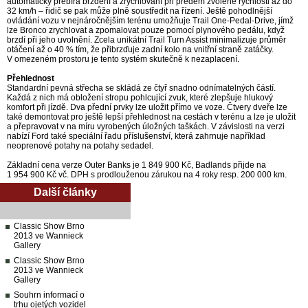
automaticky přebírá brzdění a zrychlování při předem zvolené rychlosti až do
32 km/h – řidič se pak může plně soustředit na řízení. Ještě pohodlnější
ovládání vozu v nejnáročnějším terénu umožňuje Trail One-Pedal-Drive, jímž
lze Bronco zrychlovat a zpomalovat pouze pomocí plynového pedálu, když
brzdí při jeho uvolnění. Zcela unikátní Trail Turn Assist minimalizuje průměr
otáčení až o 40 % tím, že přibrzďuje zadní kolo na vnitřní straně zatáčky.
V omezeném prostoru je tento systém skutečně k nezaplacení.
Přehlednost
Standardní pevná střecha se skládá ze čtyř snadno odnímatelných částí.
Každá z nich má obložení stropu pohlcující zvuk, které zlepšuje hlukový
komfort při jízdě. Dva přední prvky lze uložit přímo ve voze. Čtvery dveře lze
také demontovat pro ještě lepší přehlednost na cestách v terénu a lze je uložit
a přepravovat v na míru vyrobených úložných taškách. V závislosti na verzi
nabízí Ford také speciální řadu příslušenství, která zahrnuje například
neoprenové potahy na potahy sedadel.
Základní cena verze Outer Banks je 1 849 900 Kč, Badlands přijde na
1 954 900 Kč vč. DPH s prodlouženou zárukou na 4 roky resp. 200 000 km.
Další články
Classic Show Brno
2013 ve Wannieck
Gallery
Classic Show Brno
2013 ve Wannieck
Gallery
Souhrn informací o
trhu ojetých vozidel