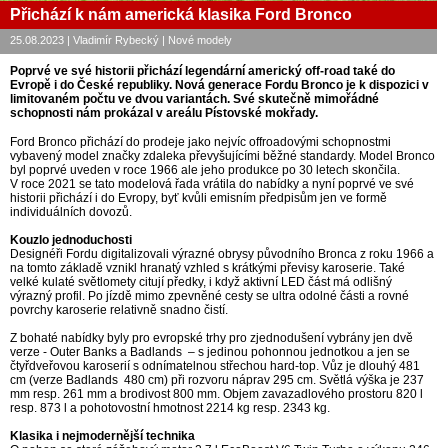
Přichází k nám americká klasika Ford Bronco
25.08.2023 | Vladimír Rybecký | Nové modely
Poprvé ve své historii přichází legendární americký off-road také do
Evropě i do České republiky. Nová generace Fordu Bronco je k dispozici v
limitovaném počtu ve dvou variantách. Své skutečně mimořádné
schopnosti nám prokázal v areálu Pístovské mokřady.
Ford Bronco přichází do prodeje jako nejvíc offroadovými schopnostmi
vybavený model značky zdaleka převyšujícími běžné standardy. Model Bronco
byl poprvé uveden v roce 1966 ale jeho produkce po 30 letech skončila.
V roce 2021 se tato modelová řada vrátila do nabídky a nyní poprvé ve své
historii přichází i do Evropy, byť kvůli emisním předpisům jen ve formě
individuálních dovozů.
Kouzlo jednoduchosti
Designéři Fordu digitalizovali výrazné obrysy původního Bronca z roku 1966 a
na tomto základě vznikl hranatý vzhled s krátkými převisy karoserie. Také
velké kulaté světlomety citují předky, i když aktivní LED část má odlišný
výrazný profil. Po jízdě mimo zpevněné cesty se ultra odolné části a rovné
povrchy karoserie relativně snadno čistí.
Z bohaté nabídky byly pro evropské trhy pro zjednodušení vybrány jen dvě
verze - Outer Banks a Badlands – s jedinou pohonnou jednotkou a jen se
čtyřdveřovou karoserií s odnímatelnou střechou hard-top. Vůz je dlouhý 481
cm (verze Badlands 480 cm) při rozvoru náprav 295 cm. Světlá výška je 237
mm resp. 261 mm a brodivost 800 mm. Objem zavazadlového prostoru 820 l
resp. 873 l a pohotovostní hmotnost 2214 kg resp. 2343 kg.
Klasika i nejmodernější technika