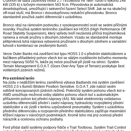
O pohon se stará zážehový motor 2,7 l EcoBoost V6 Twin Turbo o výkonu 246
kW (335 k) s točivým momentem 563 N.m. Převodovka je automatická
desetistupňová, umožňující i sekvenční řazení Select Shift. Jak se na skutečný
off-road sluší, má Bronco i dvoustupňovou redukční převodovku. Bronco
standardně používá zadní diferenciál s uzávěrkou.
Bronco stojí na rámovém podvozku z vysokopevnostní oceli se sedmi příčnými
nosníky. Používá systém terénního zavěšení kol HOSS (High Performance Off
Road Stability Suspension), který vpředu tvoří nezávislá příčná trojúhelníková
ramena a vinuté pružiny s dlouhým zdvihem. Vzadu se standardně montuje
pětiprvková tuhá náprava vybavená pružinami s dlouhým zdvihem a variabilní
tuhostí v kombinaci se zesílenými tlumiči.
Verze Outer Banks má zavěšení kol typu HOSS 1.0 s předním stabilizátorem a
tlačítkem přiřaditelný pohon všech kol se stálým rozdělením točivého momentu
mezi nápravy 50/50 %, takže jej nelze používat při jízdě na silnici. Systém
Terrain Management G.O.A.T. (Goes Over Any Type of Terrain) poskytuje šest
volitelných jízdních režimů.
Pro extrémní terén
Na jízdu v nejtěžším terénu zaměřená výbava Badlands má systém zavěšení
HOSS 2.0 s tlumiči Bilstein Position Sensitive. G.O.A.T. zde nabízí sedm
odlišně koncipovaných jízdních režimů. Pokročilý systém pohonu všech kol e-
AWD umožňuje možnost volby stálého pohonu všech kol s automatickým
přiřazením pohon kol přední nápravy (4A). Má také elektronicky ovládanou
uzávěrku diferenciálů přední i zadní nápravy, hydraulicky rozpojitelný přední
stabilizátor a víc jízdě v terénu uzpůsobené pneumatiky. Systém s uzávěrkou
předního diferenciálu a rozpojením předního stabilizátoru zajišťuje maximální
křížení náprav v náročných podmínkách. Kromě toho má jiný ocelový přední
nárazník a ocelovou ochranu podlahy.
Ford přidal další systémy podpory řidiče v Trail Toolboxu. Systém Trail Control