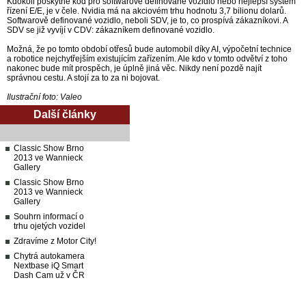
Kdokoli poskytne kód pro softwarově definované vozidlo nebo nejlepší systém
řízení E/E, je v čele. Nvidia má na akciovém trhu hodnotu 3,7 bilionu dolarů.
Softwarově definované vozidlo, neboli SDV, je to, co prospívá zákazníkovi. A
SDV se již vyvíjí v CDV: zákazníkem definované vozidlo.
Možná, že po tomto období otřesů bude automobil díky AI, výpočetní technice
a robotice nejchytřejším existujícím zařízením. Ale kdo v tomto odvětví z toho
nakonec bude mít prospěch, je úplně jiná věc. Nikdy není pozdě najít
správnou cestu. A stojí za to za ni bojovat.
Ilustrační foto: Valeo
Další články
Classic Show Brno
2013 ve Wannieck
Gallery
Classic Show Brno
2013 ve Wannieck
Gallery
Souhrn informací o
trhu ojetých vozidel
Zdravíme z Motor City!
Chytrá autokamera
Nextbase iQ Smart
Dash Cam už v ČR