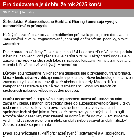
Pro dodavatele je dobře, že rok 2025 končí
30.11.2025 | Aktuality
Šéfredaktor Automobilwoche Burkhard Riering komentuje vývoj v
automobilovém průmyslu.
Každý třetí zaměstnanec v automobilovém průmyslu pracuje pro dodavatele.
Toto odvětví je velmi fragmentované, dominují v něm střední podniky, a také
zranitelné.
Podle poradenské firmy Falkensteg letos již 41 dodavatelů v Německu podalo
návrh na insolvenci, což představuje nárůst o 20 %. Každý druhý dodavatel v
západní Evropě v příštích pěti letech sníží svou kapacitu. Firmy a zaměstnanci
v tomto klíčovém odvětví ubývají. A nevrátí se.
Důvody jsou rozmanité. V konečném důsledku jde o zrychlenou transformaci,
která v tomto odvětví zahlcuje mnoho společností. Nové technologie přicházejí
závratnou rychlostí a nahrazují staré obchodní modely. Mnoho dílů a
komponent zastarává a stejně tak i zaměstnanci. Produkty tradičních
společností nakonec vůbec nebudou potřeba.
Nárůst insolvencí je doprovázen skepticismem investorů. Takzvaná míra
záchrany klesá. Finanční prostředky, které do automobilového průmyslu tekly
ještě před několika lety, jsou pryč. Tyto technologie chybí v tradičních
společnostech stejně jako v těch, které investovaly do nových technologií.
Protože před deseti lety bylo klamné se domnívat, že do roku 2025 budeme
všichni řídit vysoce autonomní elektromobily nebo využívat „mobilní služby“.
Spousta peněz se promrhala.
Dnes jsou hvězdami ti, kteří přicházejí zvenčí: softwarové a AI společnosti.