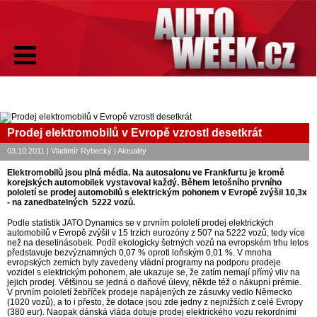
Prodej elektromobilů v Evropě vzrostl desetkrát
03.10.2011 | Vladimír Rybecký | Aktuality
Elektromobilů jsou plná média. Na autosalonu ve Frankfurtu je kromě
korejských automobilek vystavoval každý. Během letošního prvního
pololetí se prodej automobilů s elektrickým pohonem v Evropě zvýšil 10,3x
- na zanedbatelných 5222 vozů.
Podle statistik JATO Dynamics se v prvním pololetí prodej elektrických
automobilů v Evropě zvýšil v 15 trzích eurozóny z 507 na 5222 vozů, tedy více
než na desetinásobek. Podíl ekologicky šetrných vozů na evropském trhu letos
představuje bezvýznamných 0,07 % oproti loňským 0,01 %. V mnoha
evropských zemích byly zavedeny vládní programy na podporu prodeje
vozidel s elektrickým pohonem, ale ukazuje se, že zatím nemají přímý vliv na
jejich prodej. Většinou se jedná o daňové úlevy, někde též o nákupní prémie.
V prvním pololetí žebříček prodeje napájených ze zásuvky vedlo Německo
(1020 vozů), a to i přesto, že dotace jsou zde jedny z nejnižších z celé Evropy
(380 eur). Naopak dánská vláda dotuje prodej elektrického vozu rekordními