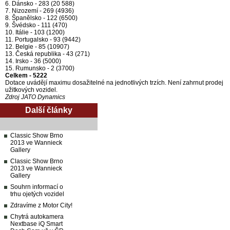
6. Dánsko - 283 (20 588)
7. Nizozemí - 269 (4936)
8. Španělsko - 122 (6500)
9. Švédsko - 111 (470)
10. Itálie - 103 (1200)
11. Portugalsko - 93 (9442)
12. Belgie - 85 (10907)
13. Česká republika - 43 (271)
14. Irsko - 36 (5000)
15. Rumunsko - 2 (3700)
Celkem - 5222
Dotace uvádějí maximu dosažitelné na jednotlivých trzích. Není zahrnut prodej
užitkových vozidel.
Zdroj JATO Dynamics
Další články
Classic Show Brno
2013 ve Wannieck
Gallery
Classic Show Brno
2013 ve Wannieck
Gallery
Souhrn informací o
trhu ojetých vozidel
Zdravíme z Motor City!
Chytrá autokamera
Nextbase iQ Smart