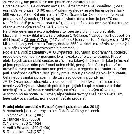
20 588 eury, ale prodalo se tam pouze 283 elektromobilů.
Dotace na koupi elektrického vozu jsou téměř totožné ve Španělsku (6500
eur) a Velké Británii (6400 eur). Prodejní výsledek se ale téměř pětkrát liší -
599 vozů ve Velké Británii ale jen 122 ve Španělsku. O něco méně vozů se
prodalo ve Švýcarsku, 111 vozů, ačkoli vládní dotace tam je jen 470 eur.
Na třetím místě je Norsko (850 vozů), kde je podíl elektrických vozů na trhu ze
všech evropských zemí největší - 1,23 %.
Nejprodávanějším elektromobilem v Evropě se v prvním pololetí stalo
Mitsubishi i-MiEV
(titulní foto) s prodejem 1750 kusů. Následují jej
Peugeot i0n
(961 kusů) a
Citroen C-Zéro
(957 vozů), což jsou v podstatě klony vozu i-MiEV.
Mitsubishi tedy celkem do Evropy dodalo 3668 vozidel, což představuje plných
70 % všech nově registrovaných elektromobilů.
Podle analytiků z agentury JATO Dynamics jsou vládní programy na podporu
prodeje elektromobility neúčinné kvůli vysoké ceně těchto vozidel. Prodej
elektrických automobilů současně závisí na takových faktorech, jako je úroveň
příjmu populace, míra používání automobilů, geografie měst a především
úroveň rozvoje infrastruktury dobíjecích stanic v regionu. K místním faktorům
patří i možnost využívat jízdní pruhy pro autobusy a volné parkování v centru
Osla nebo výjimka z placení mýta za vjezd do centra Londýna.
JATO Dynamics předpovídá, že s růstem trhu elektrických automobilů se
rovněž zvýší význam vládních pobídek pro jejich koupi. V současné době
nebývají ani velké dotace směřovány na většinu koncových uživatelů.
Automobilky by podle JATO měly lépe vnímat faktory z reálného světa, aby
lépe oslovovaly zákazníky a dosáhly růstu prodeje.
Prodej elektromobilů v Evropě (první polovina roku 2011)
V závorkách jsou uvedeny dotace či daňové úlevy v eurech
1. Německo - 1020 (380)
2. Francie - 953 (5000)
3. Norsko - 850 (17 524)
4. Velká Británie - 599 (6400)
5. Rakousko - 347 (2571)