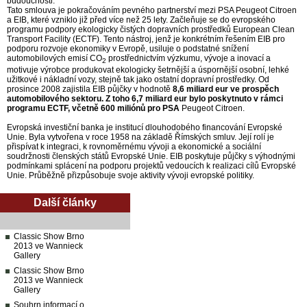
budoucnosti.“
Tato smlouva je pokračováním pevného partnerství mezi PSA Peugeot Citroen
a EIB, které vzniklo již před více než 25 lety. Začleňuje se do evropského
programu podpory ekologicky čistých dopravních prostředků European Clean
Transport Facility (ECTF). Tento nástroj, jenž je konkrétním řešením EIB pro
podporu rozvoje ekonomiky v Evropě, usiluje o podstatné snížení
automobilových emisí CO
prostřednictvím výzkumu, vývoje a inovací a
2
motivuje výrobce produkovat ekologicky šetrnější a úspornější osobní, lehké
užitkové i nákladní vozy, stejně tak jako ostatní dopravní prostředky. Od
prosince 2008 zajistila EIB půjčky v hodnotě
8,6 miliard eur ve prospěch
automobilového sektoru. Z toho 6,7 miliard eur bylo poskytnuto v rámci
programu ECTF, včetně 600 miliónů pro PSA
Peugeot Citroen.
Evropská investiční banka je institucí dlouhodobého financování Evropské
Unie. Byla vytvořena v roce 1958 na základě Římských smluv. Její rolí je
přispívat k integraci, k rovnoměrnému vývoji a ekonomické a sociální
soudržnosti členských států Evropské Unie. EIB poskytuje půjčky s výhodnými
podmínkami splácení na podporu projektů vedoucích k realizaci cílů Evropské
Unie. Průběžně přizpůsobuje svoje aktivity vývoji evropské politiky.
Další články
Classic Show Brno
2013 ve Wannieck
Gallery
Classic Show Brno
2013 ve Wannieck
Gallery
Souhrn informací o