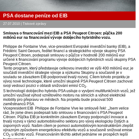
PSA dostane peníze od EIB
27.07.2010 | Tiskové zprávy
Smlouva o financování mezi EIB a PSA Peugeot Citroen: půjčka 200
miliónů eur na financování vývoje dobíjecího hybridního vozu.
Philippe de Fontaine Vive, vice-president Evropské investiční banky (EIB), a
Frédéric Saint Geours, ředitel financí a strategického vývoje skupiny PSA
Peugeot Citroen, podepsali smlouvu o půjčce v hodnotě 200 miliónů eur
určené k financování programu vývoje dobíjecích hybridních vozů skupiny PSA
Peugeot Citroen.
Tento program, který představuje celkovou investici ve výši 400 miliónů eur, je
součástí investiční strategie vývoje a výzkumu Skupiny a současně je v
souladu se závazkem EIB podporovat trvalý rozvoj. Cílem tohoto projektu je
vývoj nové technologie, které umožní skupině PSA Peugeot Citroen zachovat
svoji vedoucí pozici v oblasti snižování emisí CO
.
2
S technologií dobíjecího hybridu PSA usiluje o vyvíjení multifunkčních vozů, jež
umožní využívat výhod vznětového motoru na silnicích a výhod elektrické
mobility pro přepravu ve městech. Na projektu bude pracovat 500
zaměstnanců PSA.
Vicepresident EIB Philippe de Fontaine Vive ke smlouvě řekl: „Jsem velice
rád, že jsme dnes podepsali tuto smlouvu o financování s PSA Peugeot
Citroen. Půjčka EIB je konkrétním závazkem Evropy podporující inovace a
trvalý rozvoj v rámci automobilového sektoru pro vývoj ekologicky čistých a
úsporných vozů. Našim cílem je pomoci automobilovým konstruktérům zlepšit
výrazným způsobem energetickou efektivitu vozů a současně snižovat emise
CO
u těchto vozů. Financováním těchto aktivit jednáme ve prospěch lepší
2