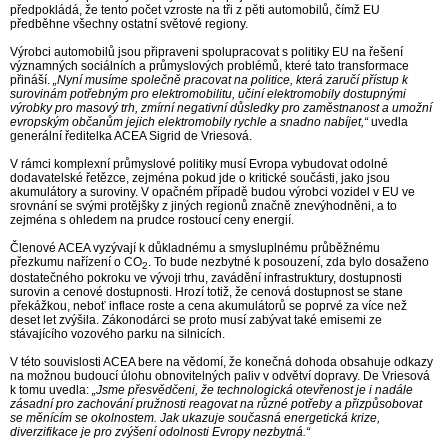
předpokládá, že tento počet vzroste na tři z pěti automobilů, čímž EU
předběhne všechny ostatní světové regiony.
Výrobci automobilů jsou připraveni spolupracovat s politiky EU na řešení
významných sociálních a průmyslových problémů, které tato transformace
přináší.
„Nyní musíme společně pracovat na politice, která zaručí přístup k
surovinám potřebným pro elektromobilitu, učiní elektromobily dostupnými
výrobky pro masový trh, zmírní negativní důsledky pro zaměstnanost a umožní
evropským občanům jejich elektromobily rychle a snadno nabíjet,“
uvedla
generální ředitelka ACEA Sigrid de Vriesová.
V rámci komplexní průmyslové politiky musí Evropa vybudovat odolné
dodavatelské řetězce, zejména pokud jde o kritické součásti, jako jsou
akumulátory a suroviny. V opačném případě budou výrobci vozidel v EU ve
srovnání se svými protějšky z jiných regionů značně znevýhodněni, a to
zejména s ohledem na prudce rostoucí ceny energií.
Členové ACEA vyzývají k důkladnému a smysluplnému průběžnému
přezkumu nařízení o CO
. To bude nezbytné k posouzení, zda bylo dosaženo
2
dostatečného pokroku ve vývoji trhu, zavádění infrastruktury, dostupnosti
surovin a cenové dostupnosti. Hrozí totiž, že cenová dostupnost se stane
překážkou, neboť inflace roste a cena akumulátorů se poprvé za více než
deset let zvýšila. Zákonodárci se proto musí zabývat také emisemi ze
stávajícího vozového parku na silnicích.
V této souvislosti ACEA bere na vědomí, že konečná dohoda obsahuje odkazy
na možnou budoucí úlohu obnovitelných paliv v odvětví dopravy. De Vriesová
k tomu uvedla:
„Jsme přesvědčeni, že technologická otevřenost je i nadále
zásadní pro zachování pružnosti reagovat na různé potřeby a přizpůsobovat
se měnícím se okolnostem. Jak ukazuje současná energetická krize,
diverzifikace je pro zvýšení odolnosti Evropy nezbytná.“