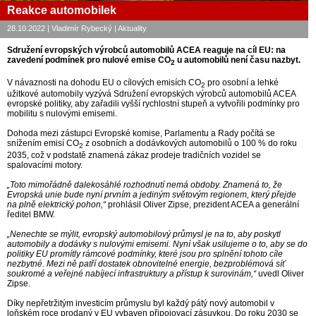
Reakce automobilek
28.10.2022 | Vladimír Rybecký | Aktuality
Sdružení evropských výrobců automobilů ACEA reaguje na cíl EU: na
zavedení podmínek pro nulové emise CO
u automobilů není času nazbyt.
2
V návaznosti na dohodu EU o cílových emisích CO
pro osobní a lehké
2
užitkové automobily vyzývá Sdružení evropských výrobců automobilů ACEA
evropské politiky, aby zařadili vyšší rychlostní stupeň a vytvořili podmínky pro
mobilitu s nulovými emisemi.
Dohoda mezi zástupci Evropské komise, Parlamentu a Rady počítá se
snížením emisí CO
z osobních a dodávkových automobilů o 100 % do roku
2
2035, což v podstatě znamená zákaz prodeje tradičních vozidel se
spalovacími motory.
„Toto mimořádně dalekosáhlé rozhodnutí nemá obdoby. Znamená to, že
Evropská unie bude nyní prvním a jediným světovým regionem, který přejde
na plně elektrický pohon,“
prohlásil Oliver Zipse, prezident ACEA a generální
ředitel BMW.
„Nenechte se mýlit, evropský automobilový průmysl je na to, aby poskytl
automobily a dodávky s nulovými emisemi. Nyní však usilujeme o to, aby se do
politiky EU promítly rámcové podmínky, které jsou pro splnění tohoto cíle
nezbytné. Mezi ně patří dostatek obnovitelné energie, bezproblémová síť
soukromé a veřejné nabíjecí infrastruktury a přístup k surovinám,“
uvedl Oliver
Zipse.
Díky nepřetržitým investicím průmyslu byl každý pátý nový automobil v
loňském roce prodaný v EU vybaven připojovací zásuvkou. Do roku 2030 se